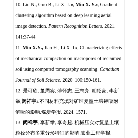
10. Liu N., Guo B., Li X. J.
,
Min X. Y.
, Gradient
#
#
clustering algorithm based on deep learning aerial
image detection.
Pattern Recognition Letters
, 2021,
141:37-44.
11.
Min X.Y.,
Jiao H., Li X. J.
, Characterizing effects
#
of mechanical compaction on macropores of reclaimed
soil using computed tomography scanning.
Canadian
Journal of Soil Science
. 2020. 100:150-161.
12.
景可欣
,
董周宾
,
薄怀志
,
王志亮
,
胡绍豪
,
李新
举
,
闵祥宇
.
不同材料充填对矿区复垦土壤钾吸附
#
解吸的影响
.
煤炭学报
, 2024. 1571.
13.
闵祥宇
,
李新举
,
李奇超
.
机械压实对复垦土壤
粒径分布多重分形特征的影响
.
农业工程学报
,