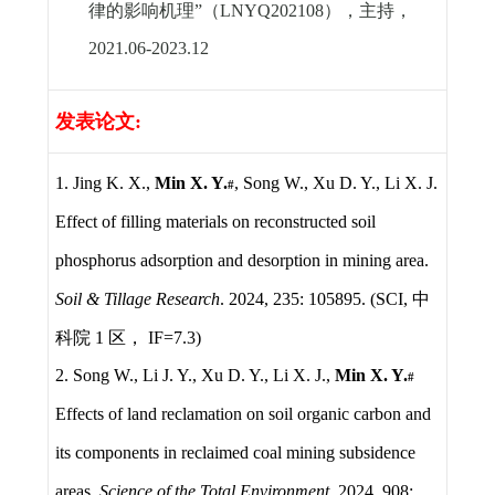
律的影响机理”（
LNYQ202108
），主持，
2021.06-2023.12
发表论文
:
1. Jing K. X.,
Min X. Y.
, Song W., Xu D. Y., Li X. J.
#
Effect of filling materials on reconstructed soil
phosphorus adsorption and desorption in mining area.
Soil & Tillage Research
. 2024, 235: 105895. (SCI,
中
科院
1
区，
IF=7.3)
2. Song W., Li J. Y., Xu D. Y., Li X. J.,
Min X. Y.
#
Effects of land reclamation on soil organic carbon and
its components in reclaimed coal mining subsidence
areas.
Science of the Total Environment
. 2024, 908: