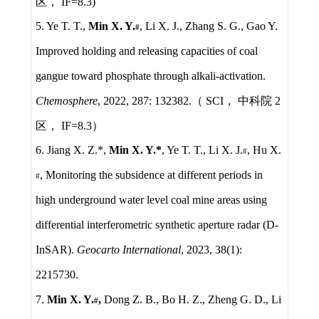
区，
IF=8.3)
5. Ye T. T.,
Min X. Y.
, Li X. J., Zhang S. G., Gao Y.
#
Improved holding and releasing capacities of coal
gangue toward phosphate through alkali-activation.
Chemosphere
, 2022, 287: 132382.
（
SCI
， 中科院
2
区，
IF=8.3
）
6. Jiang X. Z.*,
Min X. Y.*
, Ye T. T., Li X. J.
, Hu X.
#
, Monitoring the subsidence at different periods in
#
high underground water level coal mine areas using
differential interferometric synthetic aperture radar (D-
InSAR).
Geocarto International
, 2023, 38(1):
2215730.
7.
Min X. Y.
,
Dong Z. B., Bo H. Z., Zheng G. D., Li
#