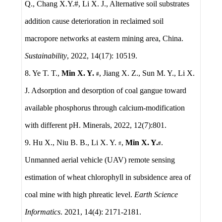
Q., Chang X.Y.#, Li X. J., Alternative soil substrates
addition cause deterioration in reclaimed soil
macropore networks at eastern mining area, China.
Sustainability
, 2022, 14(17): 10519.
8. Ye T. T.,
Min X. Y.
, Jiang X. Z., Sun M. Y., Li X.
#
J. Adsorption and desorption of coal gangue toward
available phosphorus through calcium-modification
with different pH. Minerals, 2022, 12(7):801.
9. Hu X., Niu B. B., Li X. Y.
,
Min X. Y.
.
#
#
Unmanned aerial vehicle (UAV) remote sensing
estimation of wheat chlorophyll in subsidence area of
coal mine with high phreatic level.
Earth Science
Informatics
. 2021, 14(4): 2171-2181.