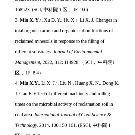
168523. (SCI,
中科院
1
区，
IF=9.6)
3.
Min X. Y.
, Xu D. Y., Hu X.
, Li X. J. Changes in
#
#
total organic carbon and organic carbon fractions of
reclaimed minesoils in response to the filling of
different substrates.
Journal of Environmental
Management
, 2022, 312: 114928.
（
SCI
， 中科院
1
区，
IF=8.4
）
4.
Min X.Y.,
Li X. J.
, Liu N., Huang X. N., Dong K.
#
J. Gao F. Effect of different machinery and rolling
times on the microbial activity of reclamation soil in
coal area.
International Journal of Coal Science &
Technology.
2014. 100:150-161. (ESCI,
中科院
1