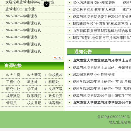
欢迎报考盐碱地科学与工程专业
深化内涵建设 强化规范管理——资环
盐碱地长出“金专业”
聚焦教学提质 筑牢育人根基——李广
2025-2026-2学期课表
资源与环境学院党委召开2025年度
2025-2026-1学期课程表
我院斩获学校“十四五”硬核成果三项
2024-2025-2学期课程表
山东新闻联播报道我院盐碱地综合改
2024-2025-1学期课表
我院“智慧耕地保育与可持续利用团队”
2023-2024-2学期课程表
2023-2024-1学期课程表
通知公告
山东农业大学农业资源与环境博士后
资源链接
资源与环境学院博士后出站、开题答
2026届本科毕业生答辩安排
农大主页
农大新闻
学校机构
资环学院2026年博士研究生“申请-考
工程中心
教务处
科研处
资环学院2026年博士研究生申请-考
研究生处
学工处
文档下载
资源与环境学院2026年博士研究生“
成果奖励
联系我们
政务公开
山东农业大学资源与环境学院2026年
管理员
校友登记
访客预约
鲁ICP备0500236
地址:山东省泰安