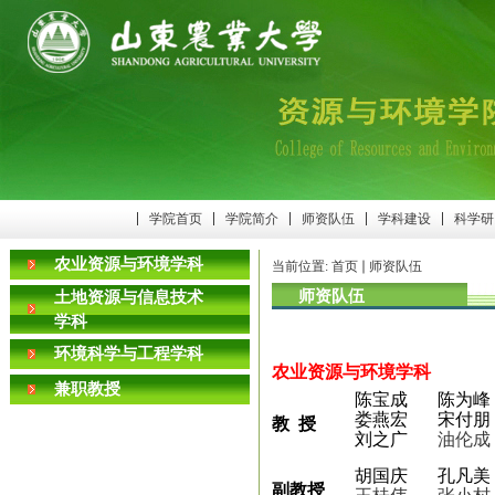
学院首页
学院简介
师资队伍
学科建设
科学研
农业资源与环境学科
当前位置:
首页
师资队伍
师资队伍
土地资源与信息技术
学科
环境科学与工程学科
农业资源与环境学科
兼职教授
陈宝成
陈为峰
娄燕宏
宋付朋
教 授
刘之广
油伦成
胡国庆
孔凡美
副教授