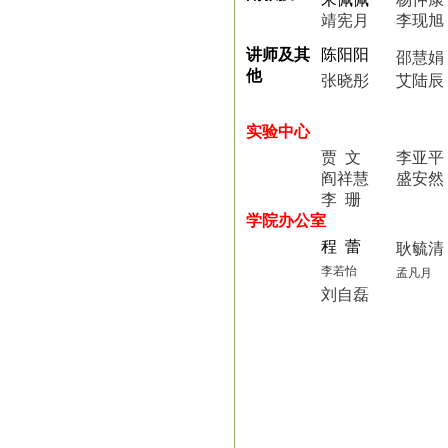
靖宪月
李现旭
讲师及其
陈阳阳
邵慧娟
他
张晓彤
艾陆辰
实验中心
贾 文
李亚平
阎祥慧
盛安然
李 珊
学院办公室
程 蕾
耿毓清
李若怡
孟凡月
刘自磊