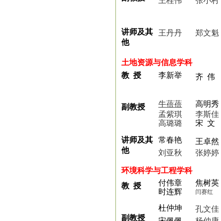
王桂伟
张小村
讲师及其
王丹丹
郑文魁
他
土地资源与信息学科
教 授
李新举
齐 伟
牛蓓蓓
高明秀
副教授
孟紫琪
李斯佳
高璐璐
宋 文
讲师及其
常春艳
王卓然
他
刘亚秋
张婷婷
环境科学与工程学科
付伟章
焦树英
教 授
时连辉
闫赛红
杜仲坤
孔文佳
副教授
宋佩佩
杨仲康