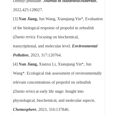
Dibutyl phthalate.
Journal
of
Hazardous
Materials
,
2022,425:128027.
[3]
Nan Jiang,
Jun Wang, Xianqiang Yin*, Evaluation
of the biological response of propofol in zebrafish
(
Danio rerio
): Focusing on biochemical,
transcriptional, and molecular level.
Environmental
Pollution
, 2023, 317:120764.
[4]
Nan Jiang,
Xianxu Li, Xianqiang Yin*, Jun
Wang*. Ecological risk assessment of environmentally
relevant concentrations of propofol on zebrafish
(
Danio rerio
) at early life stage: Insight into
physiological, biochemical, and molecular aspects.
Chemosphere
, 2023, 316:137846.