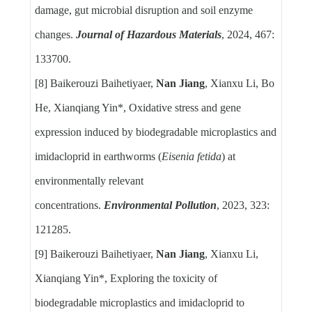
damage, gut microbial disruption and soil enzyme
changes.
Journal of Hazardous Materials
, 2024, 467:
133700.
[8] Baikerouzi Baihetiyaer,
Nan Jiang
, Xianxu Li, Bo
He, Xianqiang Yin*, Oxidative stress and gene
expression induced by biodegradable microplastics and
imidacloprid in earthworms (
Eisenia fetida
) at
environmentally relevant
concentrations.
Environmental Pollution
, 2023, 323:
121285.
[9] Baikerouzi Baihetiyaer,
Nan Jiang
, Xianxu Li,
Xianqiang Yin*, Exploring the toxicity of
biodegradable microplastics and imidacloprid to