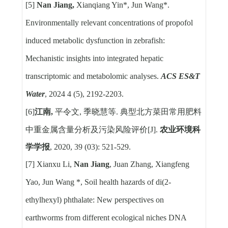
[5]
Nan Jiang,
Xianqiang Yin*, Jun Wang*.
Environmentally relevant concentrations of propofol
induced metabolic dysfunction in zebrafish:
Mechanistic insights into integrated hepatic
transcriptomic and metabolomic analyses.
ACS ES&T
Water
, 2024 4 (5), 2192-2203.
[6]
江南
,
平令文
,
季晓慧等
.
典型北方菜田常用肥料
中重金属含量分析及污染风险评价
[J].
农业环境科
学学报
, 2020, 39 (03): 521-529.
[7] Xianxu Li,
Nan Jiang
, Juan Zhang, Xiangfeng
Yao, Jun Wang *, Soil health hazards of di(2-
ethylhexyl) phthalate: New perspectives on
earthworms from different ecological niches DNA