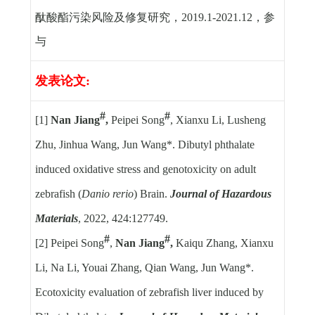
酞酸酯污染风险及修复研究，
2019.1-2021.12
，参
与
发表论文
:
#
#
[1]
Nan Jiang
,
Peipei Song
, Xianxu Li, Lusheng
Zhu, Jinhua Wang, Jun Wang*. Dibutyl phthalate
induced oxidative stress and genotoxicity on adult
zebrafish (
Danio rerio
) Brain.
Journal of Hazardous
Materials
, 2022, 424:127749.
#
#
[2] Peipei Song
,
Nan Jiang
,
Kaiqu Zhang, Xianxu
Li, Na Li, Youai Zhang, Qian Wang, Jun Wang*.
Ecotoxicity evaluation of zebrafish liver induced by