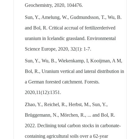
Geochemistry, 2020, 104476.
Sun, Y., Amelung, W., Gudmundsson, T., Wu, B.
and Bol, R. Critical accrual of fertilizerderived
uranium in Icelandic grassland. Environmental
Science Europe, 2020, 32(1): 1-7.
Sun, Y., Wu, B., Wiekenkamp, I, Kooijman, A M,
Bol, R., Uranium vertical and lateral distribution in
a German forested catchment. Forests.
2020,11(12):1351.
Zhao, Y., Reichel, R., Herbst, M., Sun, Y.,
Brüggemann, N., Mörchen, R., ... and Bol, R.
2022. Declining total carbon stocks in carbonate-
containing agricultural soils over a 62-year