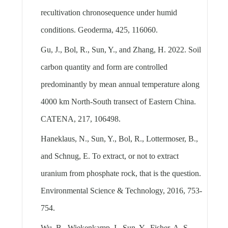
recultivation chronosequence under humid
conditions. Geoderma, 425, 116060.
Gu, J., Bol, R., Sun, Y., and Zhang, H. 2022. Soil
carbon quantity and form are controlled
predominantly by mean annual temperature along
4000 km North-South transect of Eastern China.
CATENA, 217, 106498.
Haneklaus, N., Sun, Y., Bol, R., Lottermoser, B.,
and Schnug, E. To extract, or not to extract
uranium from phosphate rock, that is the question.
Environmental Science & Technology, 2016, 753-
754.
Wu, B., Wiekenkamp, I., Sun, Y., Fisher, A. S.,