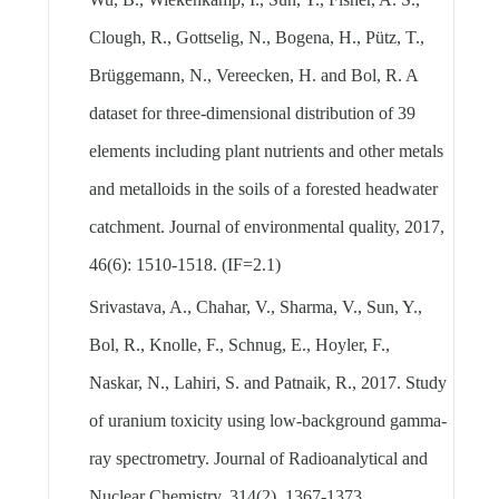
Clough, R., Gottselig, N., Bogena, H., Pütz, T.,
Brüggemann, N., Vereecken, H. and Bol, R. A
dataset for three-dimensional distribution of 39
elements including plant nutrients and other metals
and metalloids in the soils of a forested headwater
catchment. Journal of environmental quality, 2017,
46(6): 1510-1518. (IF=2.1)
Srivastava, A., Chahar, V., Sharma, V., Sun, Y.,
Bol, R., Knolle, F., Schnug, E., Hoyler, F.,
Naskar, N., Lahiri, S. and Patnaik, R., 2017. Study
of uranium toxicity using low-background gamma-
ray spectrometry. Journal of Radioanalytical and
Nuclear Chemistry, 314(2), 1367-1373.