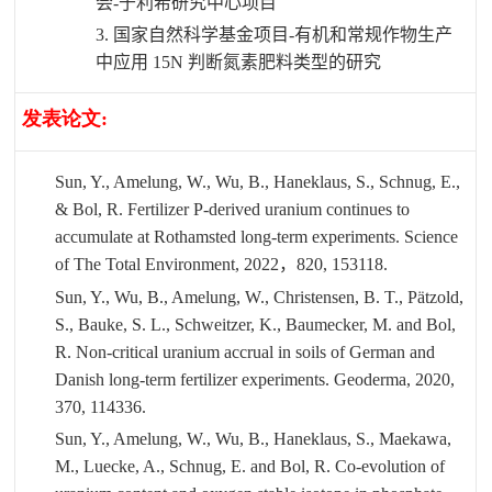
会
-
于利希研究中心项目
3.
国家自然科学基金项目
-
有机和常规作物生产
中应用
15N
判断氮素肥料类型的研究
发表论文
:
Sun, Y., Amelung, W., Wu, B., Haneklaus, S., Schnug, E.,
& Bol, R. Fertilizer P-derived uranium continues to
accumulate at Rothamsted long-term experiments. Science
of The Total Environment, 2022
，
820, 153118.
Sun, Y., Wu, B., Amelung, W., Christensen, B. T., Pätzold,
S., Bauke, S. L., Schweitzer, K., Baumecker, M. and Bol,
R. Non-critical uranium accrual in soils of German and
Danish long-term fertilizer experiments. Geoderma, 2020,
370, 114336.
Sun, Y., Amelung, W., Wu, B., Haneklaus, S., Maekawa,
M., Luecke, A., Schnug, E. and Bol, R. Co-evolution of