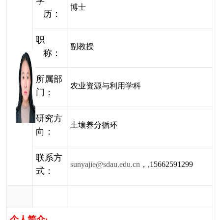
学
博士
历：
职
副教授
称：
所属部
农业资源与利用学科
门：
研究方
土壤养分循环
向：
联系方
sunyajie@sdau.edu.cn
，
,15662591299
式：
个人简介
: