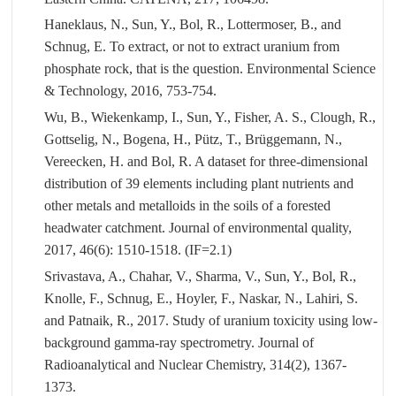
Haneklaus, N., Sun, Y., Bol, R., Lottermoser, B., and
Schnug, E. To extract, or not to extract uranium from
phosphate rock, that is the question. Environmental Science
& Technology, 2016, 753-754.
Wu, B., Wiekenkamp, I., Sun, Y., Fisher, A. S., Clough, R.,
Gottselig, N., Bogena, H., Pütz, T., Brüggemann, N.,
Vereecken, H. and Bol, R. A dataset for three-dimensional
distribution of 39 elements including plant nutrients and
other metals and metalloids in the soils of a forested
headwater catchment. Journal of environmental quality,
2017, 46(6): 1510-1518. (IF=2.1)
Srivastava, A., Chahar, V., Sharma, V., Sun, Y., Bol, R.,
Knolle, F., Schnug, E., Hoyler, F., Naskar, N., Lahiri, S.
and Patnaik, R., 2017. Study of uranium toxicity using low-
background gamma-ray spectrometry. Journal of
Radioanalytical and Nuclear Chemistry, 314(2), 1367-
1373.