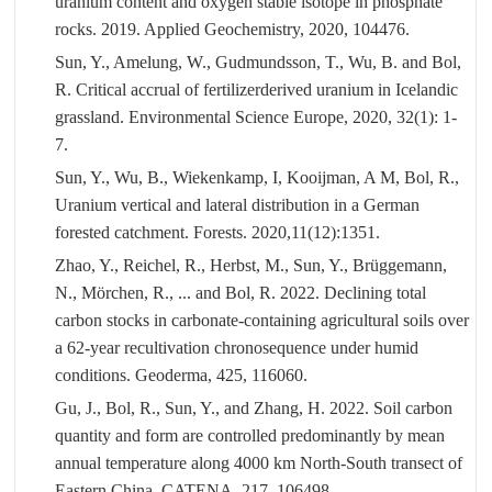
uranium content and oxygen stable isotope in phosphate
rocks. 2019. Applied Geochemistry, 2020, 104476.
Sun, Y., Amelung, W., Gudmundsson, T., Wu, B. and Bol,
R. Critical accrual of fertilizerderived uranium in Icelandic
grassland. Environmental Science Europe, 2020, 32(1): 1-
7.
Sun, Y., Wu, B., Wiekenkamp, I, Kooijman, A M, Bol, R.,
Uranium vertical and lateral distribution in a German
forested catchment. Forests. 2020,11(12):1351.
Zhao, Y., Reichel, R., Herbst, M., Sun, Y., Brüggemann,
N., Mörchen, R., ... and Bol, R. 2022. Declining total
carbon stocks in carbonate-containing agricultural soils over
a 62-year recultivation chronosequence under humid
conditions. Geoderma, 425, 116060.
Gu, J., Bol, R., Sun, Y., and Zhang, H. 2022. Soil carbon
quantity and form are controlled predominantly by mean
annual temperature along 4000 km North-South transect of
Eastern China. CATENA, 217, 106498.