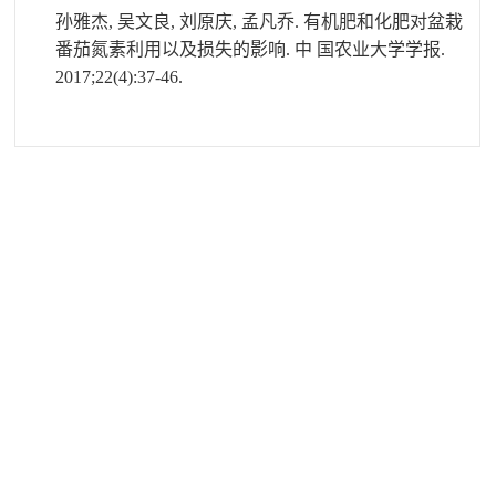
孙雅杰
,
吴文良
,
刘原庆
,
孟凡乔
.
有机肥和化肥对盆栽
番茄氮素利用以及损失的影响
.
中 国农业大学学报
.
2017;22(4):37-46.
资源与环境学科
宝成