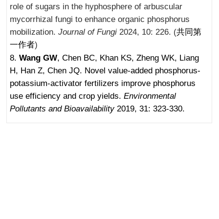
role of sugars in the hyphosphere of arbuscular
mycorrhizal fungi to enhance organic phosphorus
mobilization.
Journal of Fungi
2024, 10: 226. (
共同第
一作者
)
8.
Wang GW
, Chen BC, Khan KS, Zheng WK, Liang
H, Han Z, Chen JQ. Novel value-added phosphorus-
potassium-activator fertilizers improve phosphorus
use efficiency and crop yields.
Environmental
Pollutants and Bioavailability
2019, 31: 323-330.