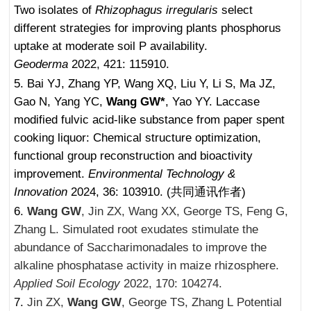
Two isolates of
Rhizophagus irregularis
select
different strategies for improving plants phosphorus
uptake at moderate soil P availability.
Geoderma
2022, 421: 115910.
5. Bai YJ, Zhang YP, Wang XQ, Liu Y, Li S, Ma JZ,
Gao N, Yang YC,
Wang GW*
, Yao YY. Laccase
modified fulvic acid-like substance from paper spent
cooking liquor: Chemical structure optimization,
functional group reconstruction and bioactivity
improvement.
Environmental Technology &
Innovation
2024, 36: 103910. (
共同通讯作者
)
6.
Wang GW
, Jin ZX, Wang XX,
George TS, Feng G,
Zhang L
. Simulated root exudates stimulate the
abundance of Saccharimonadales to improve the
alkaline phosphatase activity in maize rhizosphere.
Applied Soil Ecology
2022, 170: 104274.
7.
Jin ZX,
Wang GW
,
George TS, Zhang L
Potential