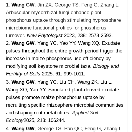
1.
Wang
GW
, Jin ZX, George TS, Feng G, Zhang L.
Arbuscular mycorrhizal fungi enhance plant
phosphorus uptake through stimulating hyphosphere
microbiome functional profiles for phosphorus
turnover.
New Phytologist
2023, 238: 2578-2593.
2.
Wang GW
, Yang YC, Yao YY, Wang XQ. Exudate
pulses throughout the entire growth period trigger the
increase in maize phosphorus use efficiency by
modifying soil keystone microbial taxa.
Biology and
Fertility of Soils
2025, 61: 999-1011.
3.
Wang GW
, Yang YC, Liu CH, Wang ZK, Liu L,
Wang XQ, Yao YY. Simulated plant-derived exudate
pulses promote maize phosphorus uptake by
recruiting specific rhizosphere microbial communities
and shaping root metabolites.
Applied Soil
Ecology
2025, 213: 106244.
4.
Wang GW
,
George TS, Pan QC, Feng G, Zhang L
.