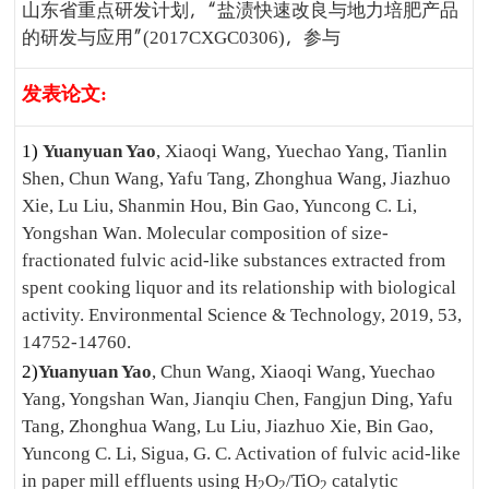
山东省重点研发计划，“盐渍快速改良与地力培肥产品
的研发与应用”
，参与
(2017CXGC0306)
发表论文
:
1)
Yuanyuan Yao
, Xiaoqi Wang, Yuechao Yang, Tianlin
Shen, Chun Wang, Yafu Tang, Zhonghua Wang, Jiazhuo
Xie, Lu Liu, Shanmin Hou, Bin Gao, Yuncong C. Li,
Yongshan Wan. Molecular composition of size-
fractionated fulvic acid-like substances extracted from
spent cooking liquor and its relationship with biological
activity. Environmental Science & Technology, 2019, 53,
14752-14760.
2)
Yuanyuan Yao
, Chun Wang, Xiaoqi Wang, Yuechao
Yang, Yongshan Wan, Jianqiu Chen, Fangjun Ding, Yafu
Tang, Zhonghua Wang, Lu Liu, Jiazhuo Xie, Bin Gao,
Yuncong C. Li, Sigua, G. C. Activation of fulvic acid-like
in paper mill effluents using H
O
/TiO
catalytic
2
2
2