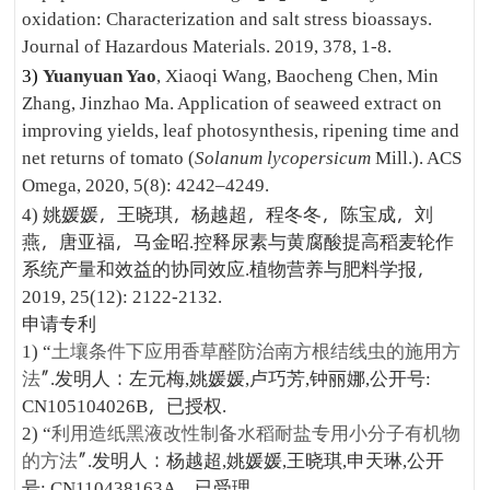
oxidation: Characterization and salt stress bioassays.
Journal of Hazardous Materials. 2019, 378, 1-8.
3)
Yuanyuan Yao
, Xiaoqi Wang, Baocheng Chen, Min
Zhang, Jinzhao Ma. Application of seaweed extract on
improving yields, leaf photosynthesis, ripening time and
net returns of tomato (
Solanum lycopersicum
Mill.). ACS
Omega, 2020, 5(8): 4242–4249.
姚媛媛
，王晓琪，杨越超，程冬冬，陈宝成，刘
4)
燕，唐亚福，马金昭
控释尿素与黄腐酸提高稻麦轮作
.
系统产量和效益的协同效应
植物营养与肥料学报，
.
2019, 25(12): 2122-2132.
申请专利
土壤条件下应用香草醛防治南方根结线虫的施用方
1) “
法
”
发明人：左元梅
姚媛媛
卢巧芳
钟丽娜
公开号
.
,
,
,
,
:
，已授权
CN105104026B
.
利用造纸黑液改性制备水稻耐盐专用小分子有机物
2) “
的方法
”
发明人：杨越超
姚媛媛
王晓琪
申天琳
公开
.
,
,
,
,
号
，已受理
: CN110438163A
.