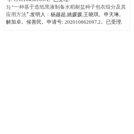
一种基于造纸黑液制备水稻耐盐种子包衣组分及其
3) “
应用方法
”
发明人：杨越超
姚媛媛
王晓琪，申天琳，
.
,
,
解加卓，候善民，申请号
，已受理
: 202010862097.2
.
资源与环境学科
宝成