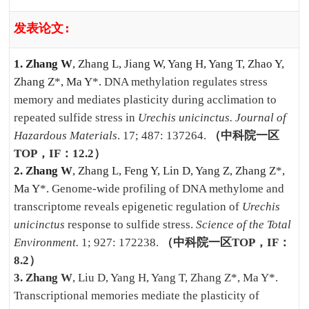
发表论文
:
1.
Zhang W
, Zhang L, Jiang W, Yang H, Yang T, Zhao Y,
Zhang Z
*
, Ma Y
*
.
DNA methylation regulates stress
memory and mediates plasticity during acclimation to
repeated sulfide stress in
Urechis unicinctus. Journal of
Hazardous Materials
. 17; 487: 137264.
（中科院一区
TOP
，
IF
：
12.2
）
2.
Zhang W
, Zhang L, Feng Y, Lin D, Yang Z, Zhang Z
*
,
Ma Y
*
.
Genome-wide profiling of DNA methylome and
transcriptome reveals epigenetic regulation of
Urechis
unicinctus
response to sulfide stress.
Science of the Total
Environment.
1; 927: 172238.
（中科院一区
TOP
，
IF
：
8.2
）
3. Zhang W
, Liu D, Yang H, Yang T, Zhang Z
*
, Ma Y
*
.
Transcriptional memories mediate the plasticity of