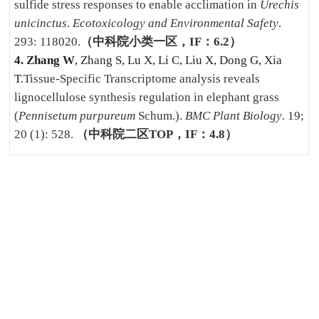
sulfide stress responses to enable acclimation in
Urechis
unicinctus
.
Ecotoxicology and Environmental Safety
.
293: 118020
.
（中科院小类一区，
IF
：
6.2
）
4.
Zhang W
, Zhang S, Lu X, Li C, Liu X, Dong G, Xia
T.
Tissue-Specific Transcriptome analysis reveals
lignocellulose synthesis regulation in elephant grass
(
Pennisetum purpureum
Schum.).
BMC Plant Biology
. 19;
20 (1): 528.
（中科院二区
TOP
，
IF
：
4.8
）