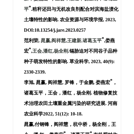
*
平
.
秸秆还田与无机改良剂配合对滨海盐渍化
土壤特性的影响
.
农业资源与环境学报
,
2023
,
DOI:10.13254/j.jare.2023.0257
*
范利荣
,
晁赢
,
阎祥慧
,
王建新
,
诸葛玉平
,
娄燕
*
宏
,
王会
,
潘红
,
杨全刚
.
镉胁迫对不同谷子品种
种子萌发特性的影响
.
草业科学
, 2023, 40(9):
2330-2339.
*
李旭
,
晁赢
,
阎祥慧
,
罗锋，于金鹏
,
娄燕宏
，
诸葛玉平，王会，潘红，杨全刚
.
植物修复技
术治理农田土壤重金属污染的研究进展
.
河南
农业科学
2022, 51(12): 10-18.
晁赢
,
付钢锋，阎祥慧，杭中桥，杨全刚，王
*
*