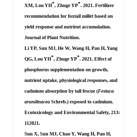
*
*
XM,
Lou YH
, Zhuge YP
. 2021. Fertilizer
recommendation for foxtail millet based on
yield response and nutrient accumulation.
Journal of Plant Nutrition.
Li YP, Sun MJ, He W, Wang H, Pan H, Yang
*
*
QG,
Lou YH
, Zhuge YP
. 2021. Effect of
phosphorus supplementation on growth,
nutrient uptake, physiological responses, and
cadmium absorption by tall fescue (
Festuca
arundinacea
Schreb.) exposed to cadmium.
Ecotoxicology and Environmental Safety, 213:
112021.
Sun X, Sun MJ, Chao Y, Wang H, Pan H,