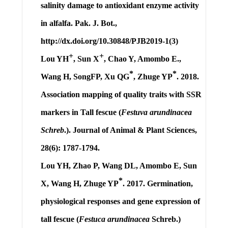
salinity damage to antioxidant enzyme activity
in alfalfa. Pak. J. Bot.,
http://dx.doi.org/10.30848/PJB2019-1(3)
+
+
Lou YH
, Sun X
, Chao Y, Amombo E.,
*
*
Wang H, SongFP, Xu QG
, Zhuge YP
. 2018.
Association mapping of quality traits with SSR
markers in Tall fescue (
Festuva arundinacea
Schreb
.). Journal of Animal & Plant Sciences,
28(6): 1787-1794.
Lou YH
, Zhao P, Wang DL, Amombo E, Sun
*
X, Wang H, Zhuge YP
. 2017. Germination,
physiological responses and gene expression of
tall fescue (
Festuca arundinacea
Schreb.)