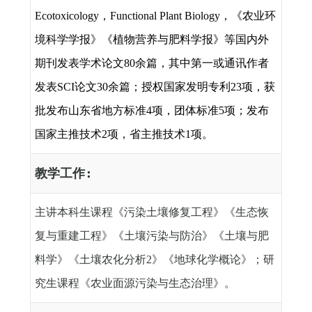
Ecotoxicology
，
Functional Plant Biology
，
《
农业环
境科学
学报》《植物营养与肥料学报》
等国内外
期刊发表学术论文
80
余篇，其中第一或通讯作者
发表
SCI
论文
30
余
篇；授权国家发明专利
23
项，获
批发布山东省地方标准
4
项，团体标准
5
项；发布
国家主推技术
2
项，省主推技术
1
项。
教学工作
:
主讲本科生课程《污染土壤修复工程》《生态恢
复与重建工程》《土壤污染与防治》《土壤与肥
料学》《土壤农化分析
2
》《地球化学概论》；研
究生课程《农业面源污染与生态治理》。