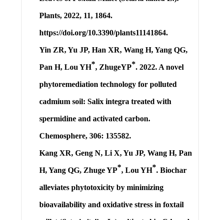
Plants, 2022, 11, 1864.
https://doi.org/10.3390/plants11141864.
Yin ZR, Yu JP, Han XR, Wang H, Yang QG,
*
*
Pan H,
Lou YH
, ZhugeYP
. 2022. A novel
phytoremediation technology for polluted
cadmium soil: Salix integra treated with
spermidine and activated carbon.
Chemosphere, 306: 135582.
Kang XR, Geng N, Li X, Yu JP, Wang H, Pan
*
*
H, Yang QG, Zhuge YP
,
Lou YH
. Biochar
alleviates phytotoxicity by minimizing
bioavailability and oxidative stress in foxtail