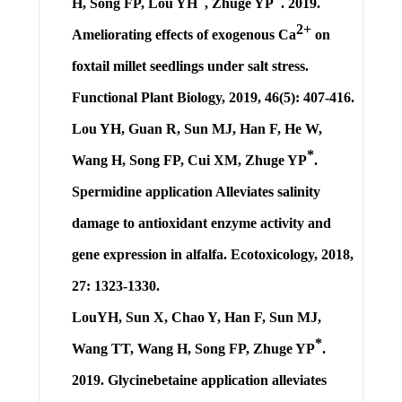
H, Song FP,
Lou YH
, Zhuge YP
. 2019.
2+
Ameliorating effects of exogenous Ca
on
foxtail millet seedlings under salt stress.
Functional Plant Biology, 2019, 46(5): 407-416.
Lou YH
, Guan R, Sun MJ, Han F, He W,
*
Wang H, Song FP, Cui XM, Zhuge YP
.
Spermidine application Alleviates salinity
damage to antioxidant enzyme activity and
gene expression in alfalfa. Ecotoxicology, 2018,
27: 1323-1330.
Lou
YH
, Sun X, Chao Y, Han F, Sun MJ,
*
Wang TT, Wang H, Song FP, Zhuge YP
.
2019. Glycinebetaine application alleviates