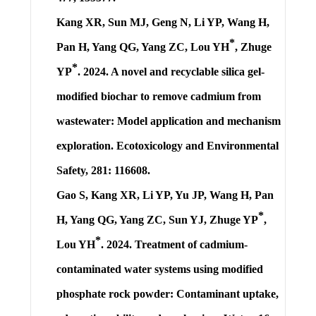
Kang XR, Sun MJ, Geng N, Li YP, Wang H,
*
Pan H, Yang QG, Yang ZC,
Lou YH
, Zhuge
*
YP
. 2024. A novel and recyclable silica gel-
modified biochar to remove cadmium from
wastewater: Model application and mechanism
exploration. Ecotoxicology and Environmental
Safety, 281: 116608.
Gao S, Kang XR, Li YP, Yu JP, Wang H, Pan
*
H, Yang QG, Yang ZC, Sun YJ, Zhuge YP
,
*
Lou YH
.
2024. Treatment of cadmium-
contaminated water systems using modified
phosphate rock powder: Contaminant uptake,