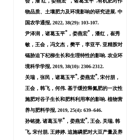
会，潘 红，
娄燕宏
，诸葛玉平
.
有机肥对作
物品质、土壤肥力及环境影响的研究进展
.
中
国农学通报
, 2022, 38(29): 103-107.
*
*
尹泽润，诸葛玉平
，
娄燕宏
，潘红，崔秀
敏，王会，冯文杰，樊平，李亚平
.
亚精胺对
镉胁迫下杞柳生长和生理特性的影响
.
农业环
境科学学报
, 2019, 38(10): 2306-2312.
*
*
关瑞，张民，诸葛玉平
,
娄燕宏
,
宋付朋，
王会，韩飞，何伟
.
基于缓控释氮肥的一次性
施肥对谷子生长和肥料利用率的影响
.
植物营
养与肥料学报
, 2019, 25(4): 639–646.
*
*
孙铭捷
,
诸葛玉平
，
娄燕宏
,
王会
,
关瑞
,
韩
飞
,
宋付朋
,
王婷婷
.
追施磷肥对大豆产量及养