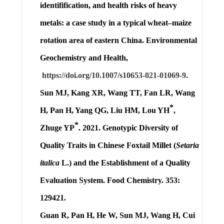
identifification, and health risks of heavy
metals: a case study in a typical wheat–maize
rotation area of eastern China. Environmental
Geochemistry and Health,
https://doi.org/10.1007/s10653-021-01069-9.
Sun MJ, Kang XR, Wang TT, Fan LR, Wang
*
H, Pan H, Yang QG, Liu HM,
Lou YH
,
*
Zhuge YP
. 2021. Genotypic Diversity of
Quality Traits in Chinese Foxtail Millet (
Setaria
italica
L.) and the Establishment of a Quality
Evaluation System. Food Chemistry.
353:
129421.
Guan R, Pan H, He W, Sun MJ, Wang H, Cui