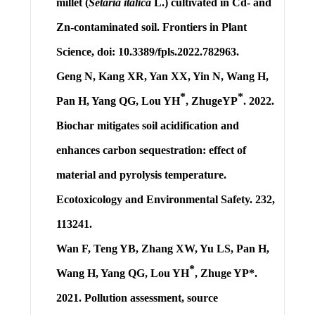
millet (
Setaria italica
L.) cultivated in Cd- and
Zn-contaminated soil. Frontiers in Plant
Science, doi: 10.3389/fpls.2022.782963
.
Geng N, Kang XR, Yan XX, Yin N, Wang H,
*
*
Pan H, Yang QG,
Lou YH
, ZhugeYP
. 2022.
Biochar mitigates soil acidification and
enhances carbon sequestration: effect of
material and pyrolysis temperature.
Ecotoxicology and Environmental Safety. 232,
113241.
Wan F, Teng YB, Zhang XW, Yu LS, Pan H,
*
Wang H, Yang QG,
Lou YH
, Zhuge YP*.
2021. Pollution assessment, source