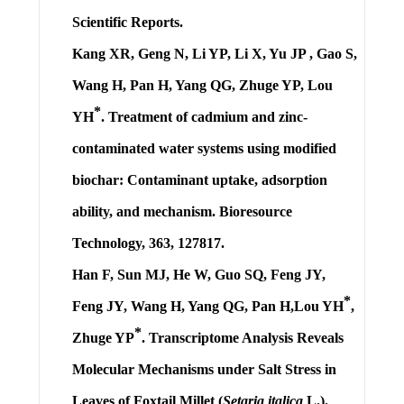
Scientific Reports
.
Kang XR, Geng N, Li YP, Li X, Yu JP , Gao S,
Wang H, Pan H, Yang QG, Zhuge YP,
Lou
*
YH
. Treatment of cadmium and zinc-
contaminated water systems using modified
biochar: Contaminant uptake, adsorption
ability, and mechanism. Bioresource
Technology, 363, 127817.
Han F, Sun MJ, He W, Guo SQ, Feng JY,
*
Feng JY, Wang H, Yang QG, Pan H,
Lou YH
,
*
Zhuge YP
. Transcriptome Analysis Reveals
Molecular Mechanisms under Salt Stress in
Leaves of Foxtail Millet (
Setaria italica
L.).