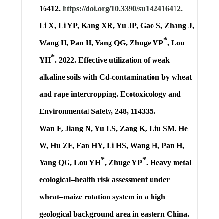
16412.
https://doi.org/10.3390/su142416412.
Li X, Li YP, Kang XR, Yu JP, Gao S, Zhang J,
*
Wang H, Pan H, Yang QG, Zhuge YP
,
Lou
*
YH
. 2022. Effective utilization of weak
alkaline soils with Cd-contamination by wheat
and rape intercropping. Ecotoxicology and
Environmental Safety, 248, 114335.
Wan F, Jiang N, Yu LS, Zang K, Liu SM, He
W, Hu ZF, Fan HY, Li HS, Wang H, Pan H,
*
*
Yang QG, Lou YH
, Zhuge YP
. Heavy metal
ecological–health risk assessment under
wheat–maize rotation system in a high
geological background area in eastern China.