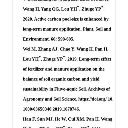
*
*
Wang H, Yang QG,
Lou YH
, Zhuge YP
.
2020. Active carbon pool-size is enhanced by
long-term manure application. Plant, Soil and
Environment, 66: 598-605.
Wei M, Zhang AJ, Chao Y, Wang H, Pan H,
*
*
Lou YH
, Zhuge YP
. 2019. Long-term effect
of fertilizer and manure application on the
balance of soil organic carbon and yield
sustainability in Fluvo-aquic Soil. Archives of
Agronomy and Soil Science. https://doi.org/ 10.
1080/03650340.2019.1678746.
Han F, Sun MJ, He W, Cui XM, Pan H, Wang
*
*