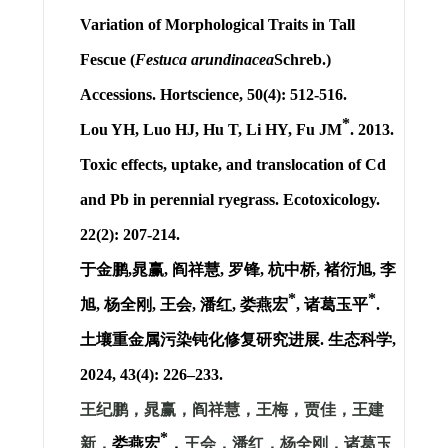
Variation of Morphological Traits in Tall
Fescue (
Festuca arundinacea
Schreb.)
Accessions. Hortscience, 50(4): 512-516.
*
Lou YH
, Luo HJ, Hu T, Li HY, Fu JM
. 2013.
Toxic effects, uptake, and translocation of Cd
and Pb in perennial ryegrass. Ecotoxicology.
22(2): 207-214.
于金鹏
,
晁赢
,
阎祥慧
,
罗锋
,
杭中桥
,
褚衍旭
,
李
*
*
旭
,
杨全刚
,
王会
,
潘红
,
娄燕宏
,
诸葛玉平
.
土壤重金属污染钝化修复研究进展
.
生态科学
,
2024, 43(4): 226–233.
王纪鹏，
晁赢，
阎祥慧，
王梅，
贾佳，
王建
*
新，
娄燕宏
，
王会，
潘红，
杨全刚，
诸葛玉