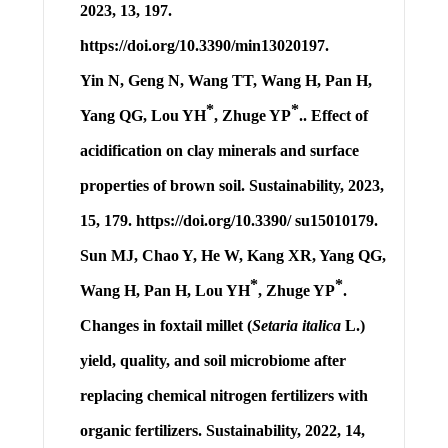
2023, 13, 197.
https://doi.org/10.3390/min13020197.
Yin N, Geng N, Wang TT, Wang H, Pan H,
*
*
Yang QG,
Lou YH
, Zhuge YP
.. Effect of
acidification on clay minerals and surface
properties of brown soil. Sustainability, 2023,
15, 179. https://doi.org/10.3390/ su15010179.
Sun MJ, Chao Y, He W, Kang XR, Yang QG,
*
*
Wang H, Pan H,
Lou YH
, Zhuge YP
.
Changes in foxtail millet (
Setaria italica
L.)
yield, quality, and soil microbiome after
replacing chemical nitrogen fertilizers with
organic fertilizers. Sustainability, 2022, 14,