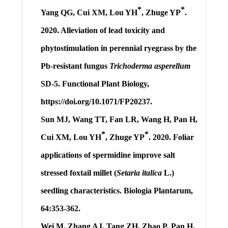
*
*
Yang QG, Cui XM,
Lou YH
, Zhuge YP
.
2020. Alleviation of lead toxicity and
phytostimulation in perennial ryegrass by the
Pb-resistant fungus
Trichoderma asperellum
SD-5. Functional Plant Biology,
https://doi.org/10.1071/FP20237.
Sun MJ, Wang TT, Fan LR, Wang H, Pan H,
*
*
Cui XM,
Lou YH
, Zhuge YP
. 2020. Foliar
applications of spermidine improve salt
stressed foxtail millet (
Setaria italica
L.)
seedling characteristics. Biologia Plantarum,
64:353-362.
Wei M, Zhang AJ, Tang ZH, Zhao P, Pan H,