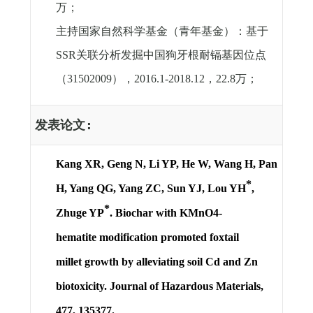
万；
主持国家自然科学基金（青年基金）：基于
SSR
关联分析发掘中国狗牙根耐镉基因位点
（
31502009
），
2016.1-2018.12
，
22.8
万；
发表论文
:
Kang XR, Geng N, Li YP, He W, Wang H, Pan
*
H, Yang QG, Yang ZC, Sun YJ,
Lou YH
,
*
Zhuge YP
. Biochar with KMnO4-
hematite modification promoted foxtail
millet growth by alleviating soil Cd and Zn
biotoxicity. Journal of Hazardous Materials,
477, 135377.