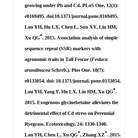
growing under Pb and Cd. PLoS One, 12(1):
e0169495. doi:10.1371/journal.pone.0169495.
Lou YH
, Hu LX, Chen L, Sun XY, Liu HM,
*
Xu QG
. 2015. Association analysis of simple
sequence repeat (SSR) markers with
agronomic traits in Tall Fescue (
Festuca
arundinacea
Schreb.). Plos One. 10(7):
e0133054. doi: 10.1371/journal. pone.0133054.
*
Lou YH
, Yang Y, Hu LX, Liu HM, Xu QG
.
2015. Exogenous glycinebetaine alleviates the
detrimental effect of Cd stress on Perennial
Ryegrass. Ecotoxicology. 24: 1330-1340.
*
*
Lou YH
, Chen L, Xu QG
, Zhang XZ
. 2015.