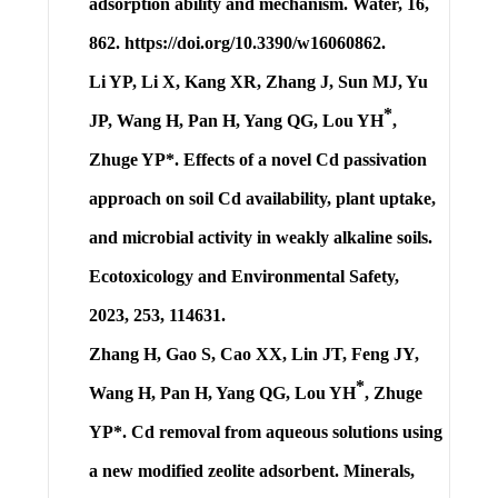
adsorption ability and mechanism. Water, 16,
862. https://doi.org/10.3390/w16060862.
Li YP, Li X, Kang XR, Zhang J, Sun MJ, Yu
*
JP, Wang H, Pan H, Yang QG,
Lou YH
,
Zhuge YP*. Effects of a novel Cd passivation
approach on soil Cd availability, plant uptake,
and microbial activity in weakly alkaline soils.
Ecotoxicology and Environmental Safety,
2023, 253, 114631.
Zhang H, Gao S, Cao XX, Lin JT, Feng JY,
*
Wang H, Pan H, Yang QG,
Lou YH
, Zhuge
YP*. Cd removal from aqueous solutions using
a new modified zeolite adsorbent. Minerals,