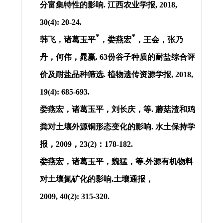
分富集特性的影响
.
江西农业学报
, 2018,
30(4): 20-24.
*
*
韩飞，诸葛玉平
，
娄燕宏
，王会，张乃
丹，何伟，晁赢
. 63
份谷子种质的耐盐综合评
价及耐盐品种筛选
.
植物遗传资源学报
, 2018,
19(4): 685-693.
娄燕宏
，诸葛玉平，刘长庆，等
.
蘑菇渣和鸡
粪对土壤外源铜形态变化的影响
.
水土保持学
报，
2009
，
23(2)
：
178-182.
娄燕宏
，诸葛玉平，魏猛，等
.
外源有机物料
对土壤氮矿化的影响
.
土壤通报，
2009, 40(2): 315-320.