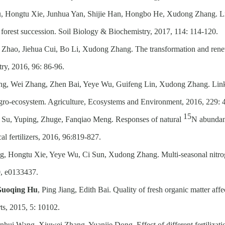
u
, Hongtu Xie, Junhua Yan, Shijie Han, Hongbo He, Xudong Zhang. Lin
 forest succession. Soil Biology & Biochemistry, 2017, 114: 114-120.
hao, Jiehua Cui, Bo Li, Xudong Zhang. The transformation and renewal
ry, 2016, 96: 86-96.
, Wei Zhang, Zhen Bai, Yeye Wu, Guifeng Lin, Xudong Zhang. Linking 
n agro-ecosystem. Agriculture, Ecosystems and Environment, 2016, 229: 
15
 Su, Yuping, Zhuge, Fanqiao Meng. Responses of natural
N abundanc
l fertilizers, 2016, 96:
819-827.
, Hongtu Xie, Yeye Wu, Ci Sun, Xudong Zhang. Multi-seasonal nitrogen
0, e0133437.
uoqing Hu
, Ping Jiang, Edith Bai. Quality of fresh organic matter affe
rts, 2015, 5: 10102.
nhui Wang, Xiuwei Zhang, Yuanjie Dong. Effect of different fertilizatio