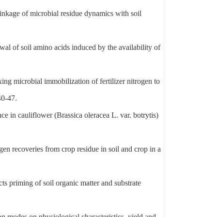
kage of microbial residue dynamics with soil
 of soil amino acids induced by the availability of
microbial immobilization of fertilizer nitrogen to
40-47.
e in cauliflower (Brassica oleracea L. var. botrytis)
 recoveries from crop residue in soil and crop in a
cts priming of soil organic matter and substrate
n modes on physiological characteristics, yield and