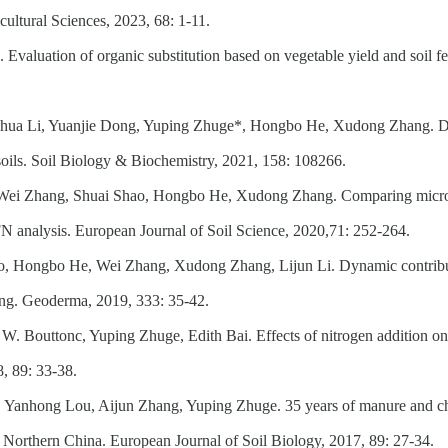
ultural Sciences, 2023, 68: 1-11.
valuation of organic substitution based on vegetable yield and soil fert
hua Li, Yuanjie Dong, Yuping Zhuge*, Hongbo He, Xudong Zhang. Disti
ed soils. Soil Biology & Biochemistry, 2021, 158: 108266.
 Wei Zhang, Shuai Shao, Hongbo He, Xudong Zhang. Comparing microbi
5
N analysis. European Journal of Soil Science, 2020,
71: 252-264.
o, Hongbo He, Wei Zhang, Xudong Zhang, Lijun Li. Dynamic contributio
ing. Geoderma, 2019, 333: 35-42.
 Bouttonc, Yuping Zhuge, Edith Bai. Effects of nitrogen addition on s
, 89: 33-38.
 Yanhong Lou, Aijun Zhang, Yuping Zhuge. 35 years of manure and chemic
 Northern China. European Journal of Soil Biology, 2017, 89: 27-34.