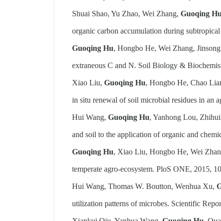
Shuai Shao, Yu Zhao, Wei Zhang,
Guoqing H
organic carbon accumulation during subtropical
Guoqing Hu
, Hongbo He, Wei Zhang, Jinsong Z
extraneous C and N. Soil Biology & Biochemist
Xiao Liu,
Guoqing Hu
, Hongbo He, Chao Liang
in situ renewal of soil microbial residues in a
Hui Wang,
Guoqing Hu
, Yanhong Lou, Zhihui
and soil to the application of organic and chemica
Guoqing Hu
, Xiao Liu, Hongbo He, Wei Zhang
temperate agro-ecosystem. PloS ONE, 2015, 1
Hui Wang, Thomas W. Boutton, Wenhua Xu,
G
utilization patterns of microbes. Scientific Repo
Xiankui Qiu, Yanhua Wang,
Guoqing Hu
, Qua