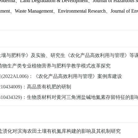
oderma
、
Land Degradation & Development
、
Journal of Hazardous M
nment
、
Waste Management
、
Environmental Research
、
Journal of E
土壤与肥料学》及实验、研究生《农化产品高效利用与管理》等
植物生产类专业植物营养与肥料学教学模式改革探究
目
(2022AL006)
：《农化产品高效利用与管理》案例库建设
210434009)
：高品质有机肥的研制
310434329)
：生物质材料对黄河三角洲盐碱地氮素存留特征的影
盐渍化对滨海农田土壤有机氮库构建的影响及其机制研究