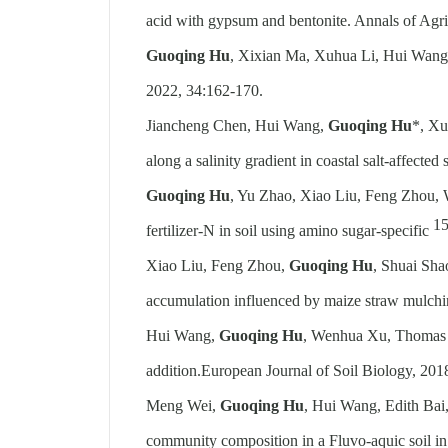
acid with gypsum and bentonite. Annals of Agric
Guoqing Hu
, Xixian Ma, Xuhua Li, Hui Wang. E
2022, 34:
162-170.
Jiancheng Chen, Hui Wang,
Guoqing Hu
*, Xu
along a salinity gradient in coastal salt-affect
Guoqing Hu
, Yu Zhao, Xiao Liu, Feng Zhou,
1
fertilizer-N in soil using amino sugar-specific
Xiao Liu, Feng Zhou,
Guoqing Hu
, Shuai Sha
accumulation influenced by maize straw mulch
Hui Wang,
Guoqing Hu
, Wenhua Xu, Thomas W.
addition.
European Journal of Soil Biology, 2018
Meng Wei,
Guoqing Hu
, Hui Wang, Edith Bai,
community composition in a Fluvo-aquic soil in