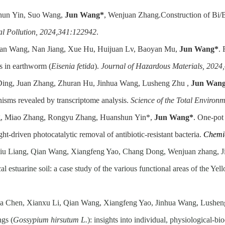
hun Yin, Suo Wang,
Jun Wang*
, Wenjuan Zhang.
Construction of Bi/
l Pollution, 2024,341:122942
.
an Wang, Nan Jiang, Xue Hu, Huijuan Lv, Baoyan Mu,
Jun Wang*
.
ns in earthworm (
Eisenia fetida
).
Journal of Hazardous Materials, 2024
Ding, Juan Zhang, Zhuran Hu, Jinhua Wang, Lusheng Zhu ,
Jun Wan
nisms revealed by transcriptome analysis.
Science of the Total Environ
g, Miao Zhang, Rongyu Zhang,
Huanshun Yin*
,
Jun Wang*
. One-pot
ght-driven photocatalytic removal of antibiotic-resistant bacteria.
Chemic
liu Liang, Qian Wang, Xiangfeng Yao, Chang Dong, Wenjuan zhang, 
cal estuarine soil: a case study of the various functional areas of the Ye
Na Chen, Xianxu Li, Qian Wang, Xiangfeng Yao, Jinhua Wang, Lushe
ngs (
Gossypium hirsutum L.
): insights into individual, physiological-