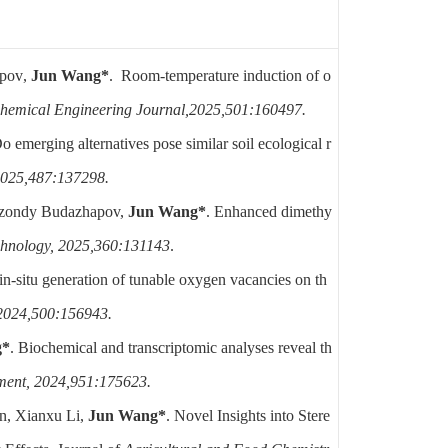
apov
,
Jun Wang*
. Room-temperature induction of o
hemical Engineering Journal,2025,501:160497.
Do emerging alternatives pose similar soil ecological r
2025,487:137298.
-zondy Budazhapov,
Jun Wang*
. Enhanced dimethy
echnology, 2025,360:131143
.
in-situ generation of tunable oxygen vacancies on th
2024,500:156943.
g*
. Biochemical and transcriptomic analyses reveal th
nment, 2024,951:175623.
n, Xianxu Li,
Jun Wang*
. Novel Insights into Stere