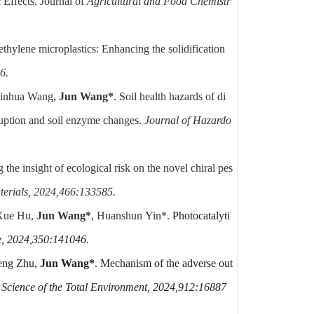
c Effects. Journal of
Agricultural and Food Chemistr
ethylene microplastics: Enhancing the solidification
6.
 Jinhua Wang,
Jun Wang*
. Soil health hazards of di
ruption and soil enzyme changes.
Journal of Hazardo
the insight of ecological risk on the novel chiral pes
terials, 2024,466:133585.
Xu
e Hu,
Jun Wang*
, Huanshun Yin*.
Photocatalyti
, 2024,350:141046
.
heng Zhu,
Jun Wang*
. Mechanism of the adverse out
Science of the Total Environment, 2024,912:16887