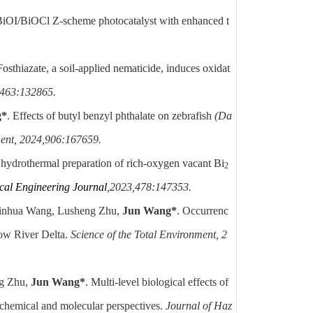
BiOI/BiOCl Z-scheme photocatalyst with enhanced t
Fosthiazate, a soil-applied nematicide, induces oxidat
,463:132865.
g*
. Effects of butyl benzyl phthalate on zebrafish
(Da
ment, 2024,906:167659.
 hydrothermal preparation of rich-oxygen vacant Bi
2
al Engineering Journal
,2023,478:147353.
Jinhua Wang, Lusheng Zhu,
Jun Wang*
. Occurrenc
llow River Delta.
Science of the Total Environment, 2
ng Zhu,
Jun Wang*
. Multi-level biological effects of
biochemical and molecular perspectives.
Journal of Haz