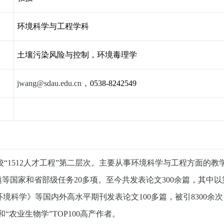
环境科学与工程学科
土壤污染风险与控制，环境毒理学
，
jwang@sdau.edu.cn
0538-8242549
校
“
1512
人才工程”
第二层次。
主要从事环境科学与工程方面的教
题等国家和省部级任务
20
多项
。
至今共发表论文
300
余篇
，
其中
以
环境科学
》
等国内外高水平期刊发表论文
100
多
篇
，
被引
83
00
余次
和“农业生物学”TOP100
高产作者。