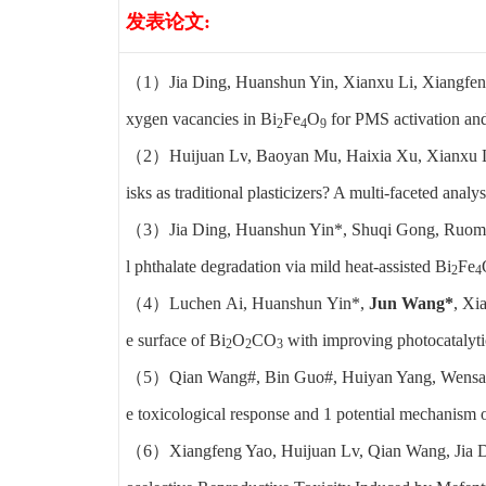
发表论文
:
（1
）
Jia Ding
,
Huanshun Yin
,
Xianxu Li
,
Xiangfen
xygen vacancies in
Bi
Fe
O
for PMS activation and
2
4
9
（2）
Huijuan Lv
,
Baoyan Mu, Haixia Xu, Xianxu L
isks as traditional plasticizers? A multi-faceted anal
（3）Jia Ding, Huanshun Yin*, Shuqi Gong, Ruomen
l phthalate degradation via mild heat-assisted
Bi
Fe
2
4
（4）
Luchen Ai, Huanshun Yin*,
Jun Wang*
, Xi
e surface of Bi
O
CO
with improving photocatalytic
2
2
3
（5）Qian Wang#, Bin Guo#, Huiyan Yang, Wensa Z
e toxicological response and 1 potential mechanism of
（6）
Xiangfeng Yao, Huijuan Lv, Qian Wang, Ji