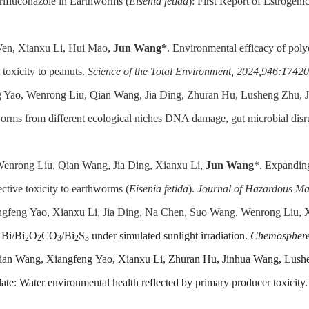
rifluconazole in Earthworms (
Eisenia fetida
): First Report of Estrogeni
Wen, Xianxu Li, Hui Mao,
Jun Wang*
. Environmental efficacy of poly
toxicity to peanuts.
Science of the Total Environment, 2024,946:17420
g Yao, Wenrong Liu, Qian Wang, Jia Ding, Zhuran Hu, Lusheng Zhu,
hworms from different ecological niches DNA damage, gut microbial dis
enrong Liu, Qian Wang, Jia Ding, Xianxu Li,
Jun Wang
*. Expanding 
ctive toxicity to earthworms (
Eisenia fetida
).
Journal of Hazardous Ma
gfeng Yao, Xianxu Li, Jia Ding, Na Chen, Suo Wang, Wenrong Liu, 
 Bi/Bi
O
CO
/Bi
S
under simulated sunlight irradiation.
Chemosphere
2
2
3
2
3
Qian Wang, Xiangfeng Yao, Xianxu Li, Zhuran Hu, Jinhua Wang, Lus
ate: Water environmental health reflected by primary producer toxicity.