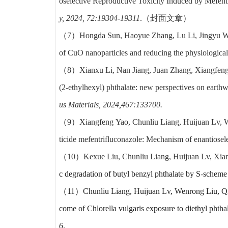
oselective Reproductive Toxicity Induced by Mefent
y, 2024,
72:19304-19311
.（封面文章）
（7）
Hongda Sun, Haoyue Zhang, Lu Li, Jingyu 
of CuO nanoparticles and reducing the physiological 
（8）
Xianxu Li, Nan Jiang, Juan Zhang, Xiangfen
(2-ethylhexyl) phthalate: new perspectives on eart
us Materials, 2024,467:133700.
（9）Xiangfeng Yao, Chunliu Liang, Huijuan Lv, W
ticide mefentrifluconazole: Mechanism of enantiosele
（10）Kexue Liu, Chunliu Liang, Huijuan Lv, Xian
c degradation of butyl benzyl phthalate by S-scheme
（11）
Chunliu Liang, Huijuan Lv, Wenrong Liu, 
come of
Chlorella vulgaris
exposure to diethyl phthal
6
.