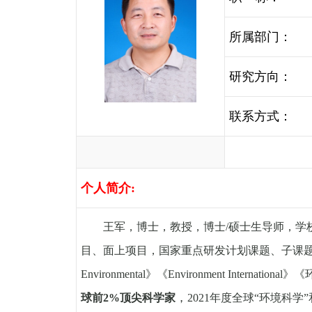
所属部门：
研究方向：
联系方式：
个人简介
:
王军
，
博士
，
教授
，
博士
/
硕士生导师
，
学
目
、
面上项目
，
国家重点研发计划课题
、
子课
Environmental
》《
Environment International
》
《
，
球前2%顶尖科学家
2021
年度全球
“
环境科学
”