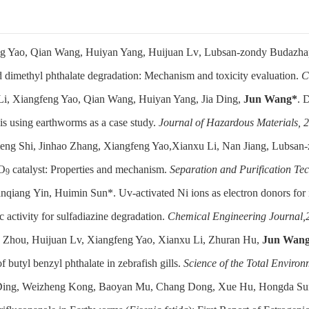
g Yao
,
Qian Wang
,
Huiyan Yang
,
Huijuan Lv
,
Lubsan-zondy Budazh
 dimethyl phthalate degradation: Mechanism and toxicity evaluation.
C
i, Xiangfeng Yao, Qian Wang, Huiyan Yang, Jia Ding,
Jun Wang*
. 
ysis using earthworms as a case study.
Journal of Hazardous Materials, 
g Shi, Jinhao Zhang, Xiangfeng Yao,Xianxu Li, Nan Jiang, Lubsan
O
catalyst: Properties and mechanism.
Separation and Purification T
9
anqiang Yin, Huimin Sun*. Uv-activated Ni ions as electron donors for 
 activity for sulfadiazine degradation.
Chemical Engineering Journal,
hou, Huijuan Lv, Xiangfeng Yao, Xianxu Li, Zhuran Hu,
Jun Wan
 butyl benzyl phthalate in zebrafish gills.
Science of the Total Enviro
a Ding, Weizheng Kong, Baoyan Mu, Chang Dong, Xue Hu, Hongda Su