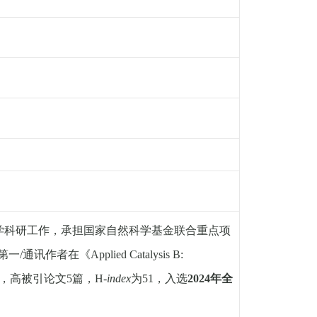
学科研工作
，
承担国家自然科学基金联合重点项
第一
/
通讯作者在
《
Applied Catalysis B:
，
高被引论文
5
篇
，H-
index
为
51，
入选
2024年全