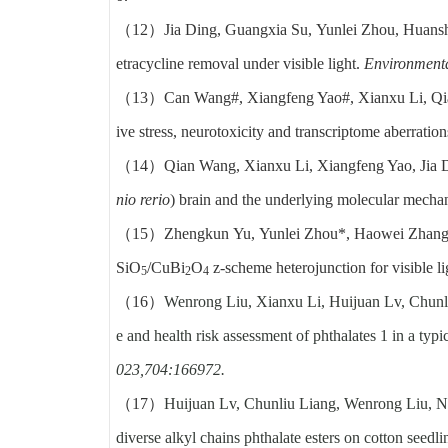
（12）Jia Ding, Guangxia Su, Yunlei Zhou, Huans
etracycline removal under visible light.
Environmenta
（13）
Can Wang#, Xiangfeng Yao#, Xianxu Li, Qi
ive stress, neurotoxicity and transcriptome aberratio
（14）
Qian Wang, Xianxu Li, Xiangfeng Yao, Jia 
nio rerio
) brain and the underlying molecular mecha
（15）
Zhengkun Yu,
Yunlei Zhou*
, Haowei Zhan
SiO
/CuBi
O
z-scheme heterojunction for visible li
5
2
4
（16）
Wenrong Liu, Xianxu Li, Huijuan Lv, Chun
e and health risk assessment of phthalates 1 in a typi
023,704:166972.
（17）
Huijuan Lv, Chunliu Liang, Wenrong Liu, 
diverse alkyl chains phthalate esters on cotton seedli