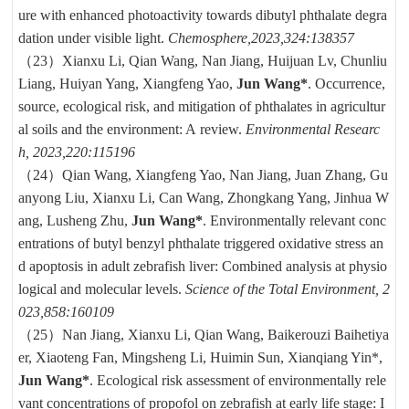
ure with enhanced photoactivity towards dibutyl phthalate degra
dation under visible light.
Chemosphere
,
2023,324:138357
（23）
Xianxu Li, Qian Wang, Nan Jiang, Huijuan Lv, Chunliu
Liang, Huiyan Yang, Xiangfeng Yao,
Jun Wang*
. Occurrence,
source, ecological risk, and mitigation of phthalates in agricultur
al soils and the environment: A
review.
Environmental Researc
h, 2023,220:115196
（24）
Qian Wang, Xiangfeng Yao, Nan Jiang, Juan Zhang, Gu
anyong Liu, Xianxu Li, Can Wang, Zhongkang Yang, Jinhua W
ang, Lusheng Zhu,
Jun Wang*
. Environmentally relevant conc
entrations of butyl benzyl phthalate triggered oxidative stress an
d apoptosis in adult zebrafish liver: Combined analysis at physio
logical and molecular levels.
Science of the Total Environment, 2
023,858:160109
（25）
Nan Jiang, Xianxu Li, Qian Wang, Baikerouzi Baihetiya
er, Xiaoteng Fan, Mingsheng Li, Huimin Sun, Xianqiang Yin*,
Jun Wang*
. Ecological risk assessment of environmentally rele
vant concentrations of propofol on zebrafish at early life stage: I