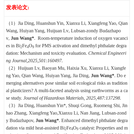
发表论文
:
（1
）
Jia Ding
,
Huanshun Yin
,
Xianxu Li
,
Xiangfeng Yao
,
Qian
Wang
,
Huiyan Yang
,
Huijuan Lv
,
Lubsan-zondy Budazhapo
v
,
Jun Wang*
. Room-temperature induction of oxygen vacanci
es in
Bi
Fe
O
for PMS activation and dimethyl phthalate degra
2
4
9
dation: Mechanism and toxicity evaluation.
Chemical Engineeri
ng Journal,2025,501:160497.
（2）
Huijuan Lv
,
Baoyan Mu, Haixia Xu, Xianxu Li, Xiangfe
ng Yao, Qian Wang, Huiyan Yang, Jia Ding,
Jun Wang*
. Do e
merging alternatives pose similar soil ecological risks as tradition
al plasticizers? A multi-faceted analysis using earthworms as a ca
se study.
Journal of Hazardous Materials, 2025,487:137298.
（3）Jia Ding, Huanshun Yin*, Shuqi Gong, Ruomeng Shi, Jin
hao Zhang, Xiangfeng Yao,Xianxu Li, Nan Jiang, Lubsan-zond
y Budazhapov,
Jun Wang*
. Enhanced dimethyl phthalate degra
dation via mild heat-assisted
Bi
Fe
O
catalyst: Properties and m
2
4
9