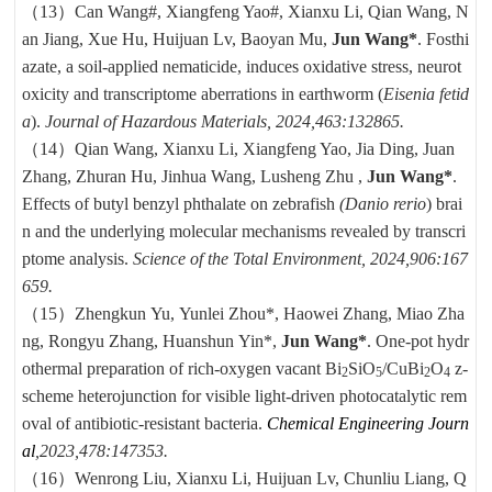
（13）
Can Wang#, Xiangfeng Yao#, Xianxu Li, Qian Wang, N
an Jiang, Xue Hu, Huijuan Lv, Baoyan Mu,
Jun Wang*
.
Fosthi
azate, a soil-applied nematicide, induces oxidative stress, neurot
oxicity and transcriptome aberrations in earthworm (
Eisenia fetid
a
).
Journal of Hazardous Materials, 2024,463:132865.
（14）
Qian Wang, Xianxu Li, Xiangfeng Yao, Jia Ding, Juan
Zhang, Zhuran Hu, Jinhua Wang, Lusheng Zhu ,
Jun Wang*
.
Effects of butyl benzyl phthalate on zebrafish
(Danio rerio
) brai
n and the underlying molecular mechanisms revealed by transcri
ptome analysis.
Science of the Total Environment, 2024,906:167
659.
（15）
Zhengkun Yu,
Yunlei Zhou*
, Haowei Zhang, Miao Zha
ng, Rongyu Zhang,
Huanshun Yin*
,
Jun Wang*
. One-pot hydr
othermal preparation of rich-oxygen vacant Bi
SiO
/CuBi
O
z-
2
5
2
4
scheme heterojunction for visible light-driven photocatalytic rem
oval of antibiotic-resistant bacteria.
Chemical Engineering Journ
al
,2023,478:147353.
（16）
Wenrong Liu, Xianxu Li, Huijuan Lv, Chunliu Liang, Q