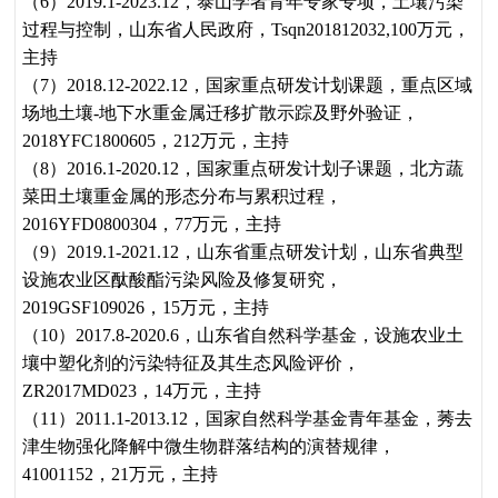
（
6
）
2019.1-2023.12
，
泰山学者青年专家专项
，
土壤污染
过程与控制
，
山东省人民政府
，
Tsqn201812032,100
万元
，
主持
（
7
）
2018.12-2022.12
，
国家重点研发计划课题
，
重点区域
场地土壤
-
地下水重金属迁移扩散示踪及野外验证
，
2018YFC1800605
，
212
万元，主持
（
8
）
2016.1-2020.12
，
国家重点研发计划子课题
，
北方蔬
菜田土壤重金属的形态分布与累积过程
，
2016YFD0800304
，
77
万元
，
主持
（
9
）
2019.1-2021.12
，
山东省重点研发计划
，
山东省典型
设施农业区酞酸酯污染风险及修复研究
，
2019GSF109026
，
15万元
，
主持
（
10
）
2017.8-2020.6
，
山东省自然科学基金
，
设施农业土
壤中塑化剂的污染特征及其生态风险评价
，
ZR2017MD023
，
14
万元
，
主持
（
11
）
2011.1-2013.12
，
国家自然科学基金青年基金
，
莠去
津生物强化降解中微生物群落结构的演替规律
，
41001152
，
21万元
，
主持