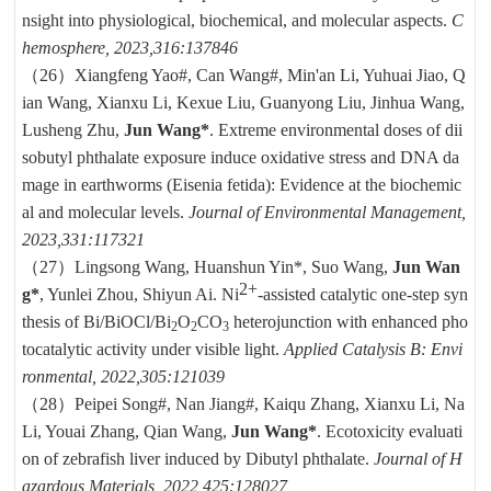
nsight into physiological, biochemical, and molecular aspects.
C
hemosphere, 2023,316:137846
（26）
Xiangfeng Yao#, Can Wang#, Min'an Li, Yuhuai Jiao, Q
ian Wang, Xianxu Li, Kexue Liu, Guanyong Liu, Jinhua Wang,
Lusheng Zhu,
Jun Wang*
. Extreme environmental doses of dii
sobutyl phthalate exposure induce oxidative stress and DNA da
mage in earthworms (Eisenia fetida): Evidence at the biochemic
al and molecular levels.
Journal of Environmental Management,
2023,331:117321
（27）
Lingsong Wang, Huanshun Yin*, Suo Wang,
Jun Wan
2+
g*
, Yunlei Zhou, Shiyun Ai. Ni
-assisted catalytic one-step syn
thesis of Bi/BiOC
l/B
i
O
CO
h
eterojunction with enhanced pho
2
2
3
tocatalytic activity under visible light.
Applied Catalysis B: Envi
ronmental, 2022,305:121039
（28）
Peipei Song#, Nan Jiang#, Kaiqu Zhang, Xianxu Li, Na
Li, Youai Zhang, Qian Wang,
Jun Wang*
. Ecotoxicity evaluati
on of zebrafish liver induced by Dibutyl phthalate.
Journal of H
azardous Materials, 2022,425:128027