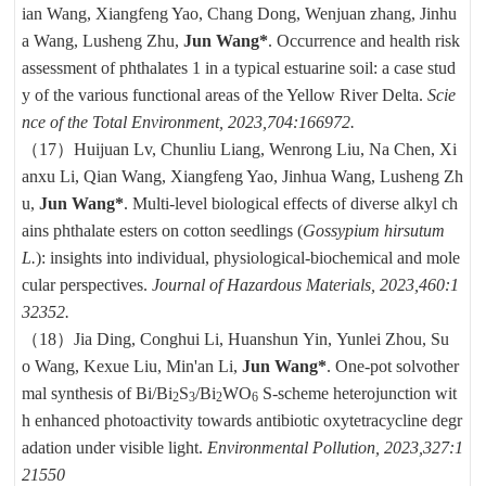
ian Wang, Xiangfeng Yao, Chang Dong, Wenjuan zhang, Jinhu
a Wang, Lusheng Zhu,
Jun Wang*
. Occurrence and health risk
assessment of phthalates 1 in a typical estuarine soil: a case stud
y of the various functional areas of the Yellow River Delta.
Scie
nce of the Total Environment, 2023,704:166972.
（17）
Huijuan Lv, Chunliu Liang, Wenrong Liu, Na Chen, Xi
anxu Li, Qian Wang, Xiangfeng Yao, Jinhua Wang, Lusheng Zh
u,
Jun Wang*
. Multi-level biological effects of diverse alkyl ch
ains phthalate esters on cotton seedlings (
Gossypium hirsutum
L.
): insights into individual, physiological-biochemical and mole
cular perspectives.
Journal of Hazardous Materials, 2023,460:1
32352.
（18）
Jia Ding, Conghui Li, Huanshun Yin, Yunlei Zhou, Su
o Wang, Kexue Liu, Min'an Li,
Jun Wang*
. One-pot solvother
mal synthesis of Bi/Bi
S
/Bi
WO
S-scheme heterojunction wit
2
3
2
6
h enhanced photoactivity towards antibiotic oxytetracycline degr
adation under visible light.
Environmental Pollution, 2023,327:1
21550