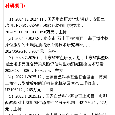
科研项目
:
（
1
）
2024.12-2027.11
，
国家重点研发计划课题
，
农田土
壤
-
地下水多污染物迁移转化协同阻控技术
，
2024YFD1701103
，
858
万元
，
主持
（2）
2024.9-2027.8
，
泰安市“双十工程
”项目
，
基于微生物
原位激活的土壤提质增效关键技术研究与应用
，
2024JSGG10
，
90万元
，
主持
（3）
2023.7-2026.6
，
山东省重点研发计划
，
山东省
典型
区
域土壤多元复合污染风险评估与生物消减阻控技术研发
，
2023CXPT086
，
1008万元
，
主持
（
4
）
2022.1-2025.12
，
国家自然科学
基金联合基金
，
黄河
三角洲典型酞酸酯的迁移转化机制及生态毒理效应
，
U2106212
，
265
万元
，
主持
（
5
）
2022.1-2025.12
，
国家自然科学基金面上项目
，
典型
酞酸酯对土壤蚯蚓生态毒性的分子机制
，
42177024
，
57
万
元
，
主持