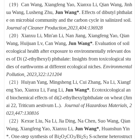
（19）
Can Wang, Xiangfeng Yao, Xianxu Li, Qian Wang, Jinh
ua Wang, Lusheng Zhu,
Jun Wang*
. Effects of dibutyl phthalat
e on microbial community and the carbon cycle in salinized soil.
Journal of Cleaner Production,2023,404:136928
（20）
Xianxu Li, Min'an Li, Nan Jiang, Xiangfeng Yao, Qian
Wang, Huijuan Lv, Can Wang,
Jun Wang*
. Evaluation of soil
ecological health after exposure to environmentally relevant dos
es of Di (2-ethylhexyl) phthalate: Insights from toxicological stu
dies of earthworms at different ecological niches.
Environmental
Pollution, 2023,322:121204
（21）
Huiyan Yang, Mingsheng Li, Cui Zhang, Na Li, Xiangf
eng Yao, Xianxu Li, Fang Li,
Jun Wang*
. Ecotoxicological an
d biochemical effects of di(2-ethylhexyl)phthalate on
wheat (Jim
ai 22, Triticum aestivum L.).
Journal of Hazardous Materials, 2
023,447:130816
（22）
Kexue Liu, Na Li, Jia Ding, Na Chen, Suo Wang, Qian
Wang, Xiangfeng Yao, Xianxu Li,
Jun Wang*
, Huanshun Yin
*. One-step synthesis of Bi
O
CO
/Bi
S
S-scheme heterostruct
2
2
3
2
3