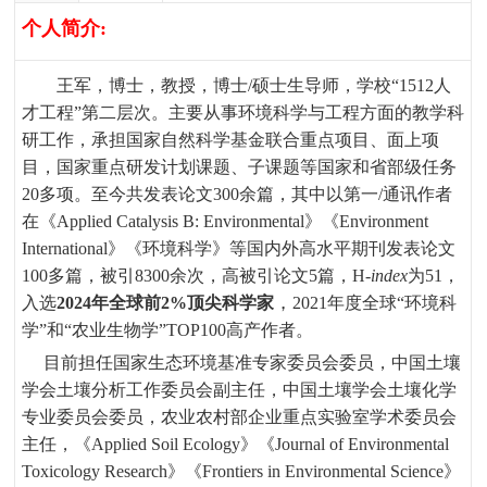
个人简介
:
王军
，
博士
，
教授
，
博士
/
硕士生导师
，
学校
“
1512
人
才工程”
第二层次。
主要从事环境科学与工程方面的教学科
研工作
，
承担国家自然科学基金联合重点项目
、
面上项
目
，
国家重点研发计划课题
、
子课题等国家和省部级任务
20
多项
。
至今共发表论文
300
余篇
，
其中
以第一
/
通讯作者
在
《
Applied Catalysis B: Environmental
》《
Environment
International
》
《
环境科学
》
等国内外高水平期刊发表论文
100
多
篇
，
被引
83
00
余次
，
高被引论文
5
篇
，H-
index
为
51，
，
入选
2024年全球前2%顶尖科学家
2021
年度全球
“
环境科
学
”和“农业生物学”TOP100
高产作者。
目前担任国家生态环境基准专家委员会委员
，
中国土壤
学会土壤分析工作委员会副主任
，
中国土壤学会土壤化学
专业委员会委员
，
农业农村部企业重点实验室学术委员会
主任
，
《Applied Soil Ecology》
《
Journal of Environmental
Toxicology Research
》
《
Frontiers in Environmental Science
》