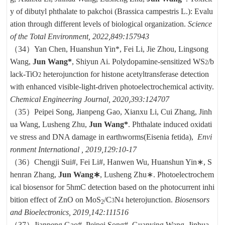
y of dibutyl phthalate to pakchoi (Brassica campestris L.): Evalu
ation through different levels of biological organization.
Science
of the Total Environment, 2022,849:157943
（34）
Yan Chen, Huanshun Yin*, Fei Li, Jie Zhou, Lingsong
Wang,
Jun Wang*
, Shiyun Ai. Polydopamine-sensitized WS
/b
2
lack-TiO
heterojunction for histone acetyltransferase detection
2
with enhanced visible-light-driven photoelectrochemical activity.
Chemical Engineering Journal, 2020,393:124707
（35）
Peipei Song, Jianpeng Gao, Xianxu Li, Cui Zhang, Jinh
ua Wang, Lusheng Zhu,
Jun Wang*
. Phthalate induced oxidati
ve stress and DNA damage in earthworms(Eisenia fetida),
Envi
ronment International , 2019,129:10-17
（36）
Chengji Sui#, Fei Li#, Hanwen Wu, Huanshun Yin
∗
, S
henran Zhang,
Jun Wang
∗
, Lusheng Zhu
∗
. Photoelectrochem
ical biosensor for 5hmC detection based on the photocurrent inhi
bition effect of ZnO on MoS
/C
N
heterojunction.
Biosensors
3
4
2
and Bioelectronics, 2019,142:111516
（37）
Jianpeng Gao#, Peipei Song#, Guanying Wang, Jinhua