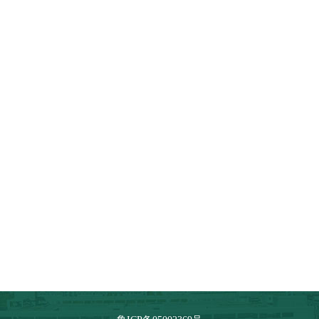
陆辰
赛红
教授