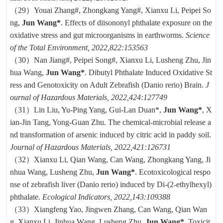
（
29
）
Youai Zhang#, Zhongkang Yang#, Xianxu Li, Peipei So
ng,
Jun Wang*
. Effects of diisononyl phthalate exposure on the
oxidative stress and gut microorganisms in earthworms.
Science
of the Total Environment, 2022,822:153563
（30）
Nan Jiang#, Peipei Song#, Xianxu Li, Lusheng Zhu, Jin
hua Wang,
Jun Wang*
. Dibutyl Phthalate Induced Oxidative St
ress and Genotoxicity on Adult Zebrafish (Danio rerio) Brain.
J
ournal of Hazardous Materials, 2022,424:127749
（31）
Lin Liu, Yu-Ping Yang, Gui-Lan Duan*,
Jun Wang*
, X
ian-Jin Tang, Yong-Guan Zhu. The chemical-microbial release a
nd transformation of arsenic induced by citric acid in paddy soil.
Journal of Hazardous Materials, 2022,421:126731
（32）
Xianxu Li, Qian Wang, Can Wang, Zhongkang Yang, Ji
nhua Wang, Lusheng Zhu,
Jun Wang*
. Ecotoxicological respo
nse of zebrafish liver (Danio rerio) induced by Di-(2-ethylhexyl)
phthalate.
Ecological Indicators, 2022,143:109388
（33）
Xiangfeng Yao, Jingwen Zhang, Can Wang, Qian Wan
g, Xianxu Li, Jinhua Wang, Lusheng Zhu,
Jun Wang*
. Toxicit