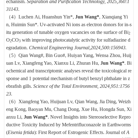
echanism.
Separation and Purification Technology, 2025,360:1
31143
.
（4）
Luchen Ai, Huanshun Yin*,
Jun Wang*
, Xianqiang Yi
n, Huimin Sun*. Uv-activated Ni ions as electron donors for in-s
itu generation of tunable oxygen vacancies on the surface of Bi
2
O
CO
with improving photocatalytic activity for sulfadiazine d
2
3
egradation.
Chemical Engineering Journal,2024,500:156943.
（5）Qian Wang#, Bin Guo#, Huiyan Yang, Wensa Zhou, Huij
uan Lv, Xiangfeng Yao, Xianxu Li, Zhuran Hu,
Jun Wang*
. Bi
ochemical and transcriptomic analyses reveal the toxicological re
sponse and 1 potential mechanism of butyl benzyl phthalate in z
ebrafish gills.
Science of the Total Environment, 2024,951:1756
23.
（6）
Xiangfeng Yao, Huijuan Lv, Qian Wang, Jia Ding, Weizh
eng Kong, Baoyan Mu, Chang Dong, Xue Hu, Hongda Sun, Xi
anxu Li,
Jun Wang*
. Novel Insights into Stereoselective Repro
ductive Toxicity Induced by Mefentrifluconazole in Earthworms
(
Eisenia fetida
): First Report of Estrogenic Effects. Journal of
A