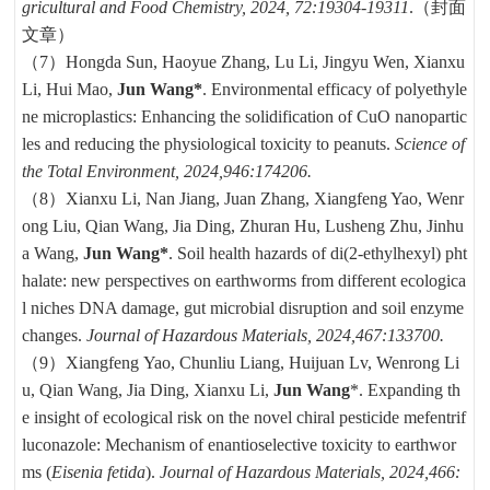
gricultural and Food Chemistr
y, 2024,
72:19304-19311
.（封面
文章）
（7）
Hongda Sun, Haoyue Zhang, Lu Li, Jingyu Wen, Xianxu
Li, Hui Mao,
Jun Wang*
. Environmental efficacy of polyethyle
ne microplastics: Enhancing the solidification of CuO nanopartic
les and reducing the physiological toxicity to peanuts.
Science of
the Total Environment, 2024,946:174206.
（8）
Xianxu Li, Nan Jiang, Juan Zhang, Xiangfeng Yao, Wenr
ong Liu, Qian Wang, Jia Ding, Zhuran Hu, Lusheng Zhu, Jinhu
a Wang,
Jun Wang*
. Soil health hazards of di(2-ethylhexyl) pht
halate: new perspectives on earthworms from different ecologica
l niches DNA damage, gut microbial disruption and soil enzyme
changes.
Journal of Hazardous Materials, 2024,467:133700.
（9）Xiangfeng Yao, Chunliu Liang, Huijuan Lv, Wenrong Li
u, Qian Wang, Jia Ding, Xianxu Li,
Jun Wang
*. Expanding th
e insight of ecological risk on the novel chiral pesticide mefentrif
luconazole: Mechanism of enantioselective toxicity to earthwor
ms (
Eisenia fetida
).
Journal of Hazardous Materials, 2024,466: