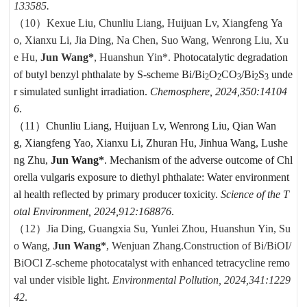
133585.
（10）Kexue Liu, Chunliu Liang, Huijuan Lv, Xiangfeng Ya
o, Xianxu Li, Jia Ding, Na Chen, Suo Wang, Wenrong Liu, Xu
e Hu,
Jun Wang*
, Huanshun Yin*.
Photocatalytic degradation
of butyl benzyl phthalate by S-scheme Bi/Bi
O
CO
/Bi
S
unde
2
2
3
2
3
r simulated sunlight irradiation.
Chemosphere, 2024,350:14104
6
.
（11）
Chunliu Liang, Huijuan Lv, Wenrong Liu, Qian Wan
g, Xiangfeng Yao, Xianxu Li, Zhuran Hu, Jinhua Wang, Lushe
ng Zhu,
Jun Wang*
. Mechanism of the adverse outcome of
Chl
orella vulgaris
exposure to diethyl phthalate: Water environment
al health reflected by primary producer toxicity.
Science of the T
otal Environment, 2024,912:168876
.
（12）Jia Ding, Guangxia Su, Yunlei Zhou, Huanshun Yin, Su
o Wang,
Jun Wang*
, Wenjuan Zhang.
Construction of Bi/BiOI/
BiOCl Z-scheme photocatalyst with enhanced tetracycline remo
val under visible light.
Environmental Pollution, 2024,341:1229
42
.