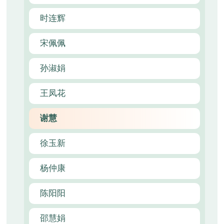
时连辉
宋佩佩
孙淑娟
王凤花
谢慧
徐玉新
杨仲康
陈阳阳
邵慧娟