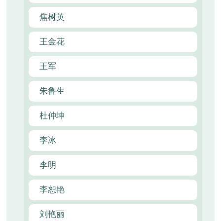
焦树英
王金花
王军
朱鲁生
杜仲坤
李冰
李明
李恕艳
刘艳丽