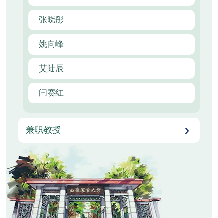
张晓彤
姚向峰
艾陆辰
闫赛红
兼职教授