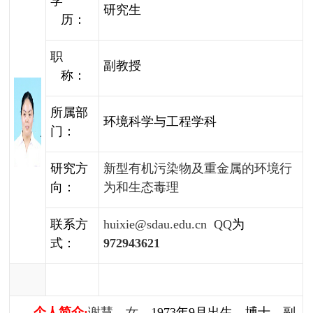
学
研究生
历：
职
副教授
称：
所属部
环境科学与工程学科
门：
新型有机污染物及重金属的环境行
研究方
为和生态毒理
向：
联系方
huixie@sdau.edu.cn
QQ
为
式：
972943621
个人简介
:
谢慧，女，
1973
年
9
月出生，
博士，副