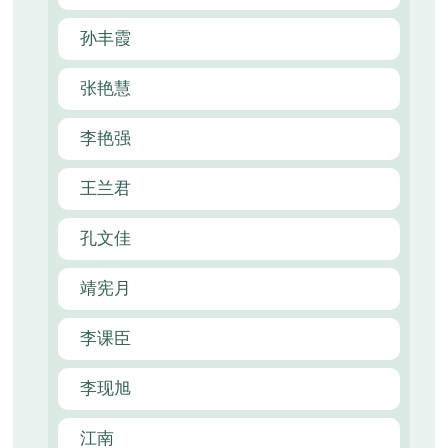
孙丰霞
张艳慧
李艳强
王兰君
孔文佳
靖宪月
李课臣
李现旭
江南