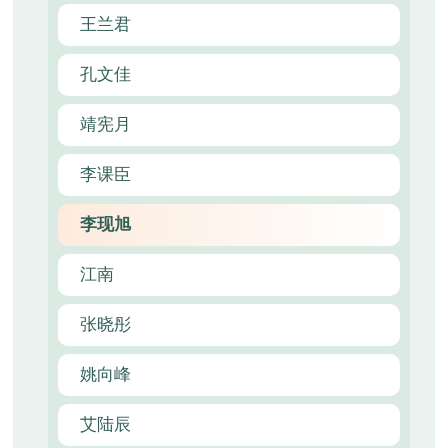
王兰君
孔文佳
靖宪月
李课臣
李现旭
江南
张晓彤
姚向峰
艾陆辰