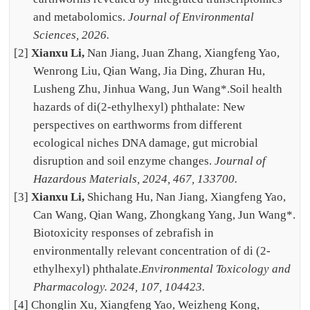
and metabolomics.
Journal of Environmental
Sciences, 2026.
[2]
Xianxu Li,
Nan Jiang, Juan Zhang, Xiangfeng Yao,
Wenrong Liu, Qian Wang, Jia Ding, Zhuran Hu,
Lusheng Zhu, Jinhua Wang, Jun Wang*.
Soil health
hazards of di(2-ethylhexyl) phthalate: New
perspectives on earthworms from different
ecological niches DNA damage, gut microbial
disruption and soil enzyme changes.
Journal of
Hazardous Materials, 2024, 467, 133700.
[3]
Xianxu Li,
Shichang Hu, Nan Jiang, Xiangfeng Yao,
Can Wang, Qian Wang, Zhongkang Yang, Jun Wang*.
Biotoxicity responses of zebrafish in
environmentally relevant concentration of di (2-
ethylhexyl) phthalate.
Environmental Toxicology and
Pharmacology. 2024, 107, 104423.
[4] Chonglin Xu, Xiangfeng Yao, Weizheng Kong,