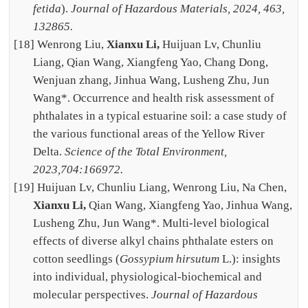
fetida
).
Journal of Hazardous Materials, 2024, 463,
132865.
[18] Wenrong Liu,
Xianxu Li,
Huijuan Lv, Chunliu
Liang, Qian Wang, Xiangfeng Yao, Chang Dong,
Wenjuan zhang, Jinhua Wang, Lusheng Zhu, Jun
Wang*. Occurrence and health risk assessment of
phthalates in a typical estuarine soil: a case study of
the various functional areas of the Yellow River
Delta.
Science of the Total Environment,
2023,704:166972.
[19] Huijuan Lv, Chunliu Liang, Wenrong Liu, Na Chen,
Xianxu Li,
Qian Wang, Xiangfeng Yao, Jinhua Wang,
Lusheng Zhu, Jun Wang*. Multi-level biological
effects of diverse alkyl chains phthalate esters on
cotton seedlings (
Gossypium hirsutum
L.): insights
into individual, physiological-biochemical and
molecular perspectives.
Journal of Hazardous