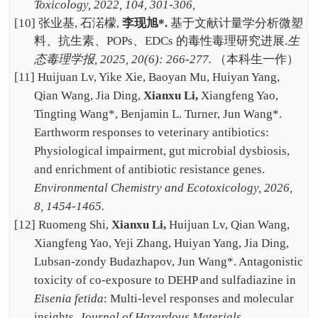
Toxicology, 2022, 104, 301-306,
[10]
张业基
,
石渃檬
,
李现旭
*.
基于文献计量学分析微塑
料、抗生素、
POPs
、
EDCs
的毒性毒理研究进展
.
生
态毒理学报
, 2025, 20(6): 266-277.
（本科生一作）
[11] Huijuan Lv, Yike Xie, Baoyan Mu, Huiyan Yang,
Qian Wang, Jia Ding,
Xianxu Li,
Xiangfeng Yao,
Tingting Wang*, Benjamin L. Turner, Jun Wang*.
Earthworm responses to veterinary antibiotics:
Physiological impairment, gut microbial dysbiosis,
and enrichment of antibiotic resistance genes.
Environmental Chemistry and Ecotoxicology, 2026,
8, 1454-1465.
[12] Ruomeng Shi,
Xianxu Li,
Huijuan Lv, Qian Wang,
Xiangfeng Yao, Yeji Zhang, Huiyan Yang, Jia Ding,
Lubsan-zondy Budazhapov, Jun Wang*. Antagonistic
toxicity of co-exposure to DEHP and sulfadiazine in
Eisenia fetida
: Multi-level responses and molecular
insights.
Journal of Hazardous Materials,