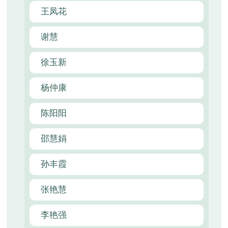
王凤花
谢慧
徐玉新
杨仲康
陈阳阳
邵慧娟
孙丰霞
张艳慧
李艳强