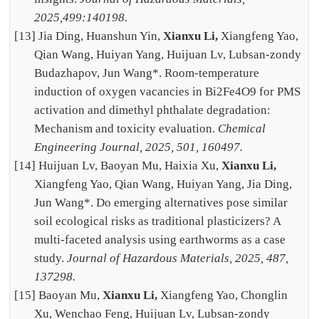
2025,499:140198.
[13] Jia Ding, Huanshun Yin,
Xianxu Li,
Xiangfeng Yao,
Qian Wang, Huiyan Yang, Huijuan Lv, Lubsan-zondy
Budazhapov, Jun Wang*. Room-temperature
induction of oxygen vacancies in Bi2Fe4O9 for PMS
activation and dimethyl phthalate degradation:
Mechanism and toxicity evaluation.
Chemical
Engineering Journal, 2025, 501, 160497.
[14] Huijuan Lv, Baoyan Mu, Haixia Xu,
Xianxu Li,
Xiangfeng Yao, Qian Wang, Huiyan Yang, Jia Ding,
Jun Wang*. Do emerging alternatives pose similar
soil ecological risks as traditional plasticizers? A
multi-faceted analysis using earthworms as a case
study.
Journal of Hazardous Materials, 2025, 487,
137298.
[15] Baoyan Mu,
Xianxu Li,
Xiangfeng Yao, Chonglin
Xu, Wenchao Feng, Huijuan Lv, Lubsan-zondy