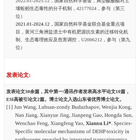
2022.01-2025.12
，国家自然科学基金，典型酞酸酯对土
壤蚯蚓生态毒性的分子机制，
42177024
，参与（第三
位）
2021.01-2024.12
，
国家自然科学基金联合基金重点项
目，黄河三角洲盐渍土中有机肥源抗生素的迁移转化机
制、生态毒理效应及危害调控，
U2006212
，参与（第九
位）
发表论文
:
发表论文
30
余篇，其中第一
/
通讯作者发表高水平论文
10
篇，
ESI
高被引论文
2
篇。博士论文入选山东省优秀博士论文。
[1] Jun Wang, Lubsan-zondy Budazhapov, Wenjia Kong,
Nan Jiang, Xianyue Jing, Jianpeng Gao, Hongda Sun,
Wenchao Feng, Xiangfeng Yao,
Xianxu Li*
. Species-
Specific molecular mechanisms of DEHP toxicity in
earthworms revealed by integrated transcriptomics