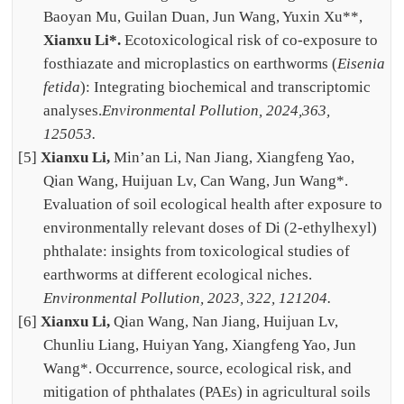
Baoyan Mu, Guilan Duan, Jun Wang, Yuxin Xu**,
Xianxu Li*.
Ecotoxicological risk of co-exposure to
fosthiazate and microplastics on earthworms (
Eisenia
fetida
): Integrating biochemical and transcriptomic
analyses.
Environmental Pollution, 2024,
363,
125053.
[5]
Xianxu Li,
Min’an Li, Nan Jiang, Xiangfeng Yao,
Qian Wang, Huijuan Lv, Can Wang, Jun Wang*.
Evaluation of soil ecological health after exposure to
environmentally relevant doses of Di (2-ethylhexyl)
phthalate: insights from toxicological studies of
earthworms at different ecological niches.
Environmental Pollution, 2023, 322, 121204.
[6]
Xianxu Li,
Qian Wang, Nan Jiang, Huijuan Lv,
Chunliu Liang, Huiyan Yang, Xiangfeng Yao, Jun
Wang*. Occurrence, source, ecological risk, and
mitigation of phthalates (PAEs) in agricultural soils