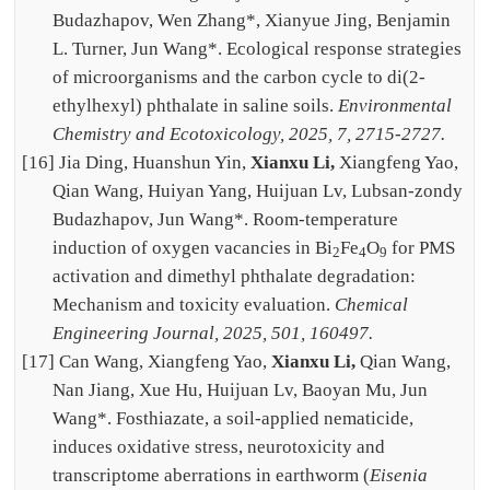
Budazhapov, Wen Zhang*, Xianyue Jing, Benjamin
L. Turner, Jun Wang*. Ecological response strategies
of microorganisms and the carbon cycle to di(2-
ethylhexyl) phthalate in saline soils.
Environmental
Chemistry and Ecotoxicology, 2025, 7, 2715-2727.
[16] Jia Ding, Huanshun Yin,
Xianxu Li,
Xiangfeng Yao,
Qian Wang, Huiyan Yang, Huijuan Lv, Lubsan-zondy
Budazhapov, Jun Wang*. Room-temperature
induction of oxygen vacancies in Bi
Fe
O
for PMS
2
4
9
activation and dimethyl phthalate degradation:
Mechanism and toxicity evaluation.
Chemical
Engineering Journal, 2025, 501, 160497.
[17] Can Wang, Xiangfeng Yao,
Xianxu Li,
Qian Wang,
Nan Jiang, Xue Hu, Huijuan Lv, Baoyan Mu, Jun
Wang*. Fosthiazate, a soil-applied nematicide,
induces oxidative stress, neurotoxicity and
transcriptome aberrations in earthworm (
Eisenia