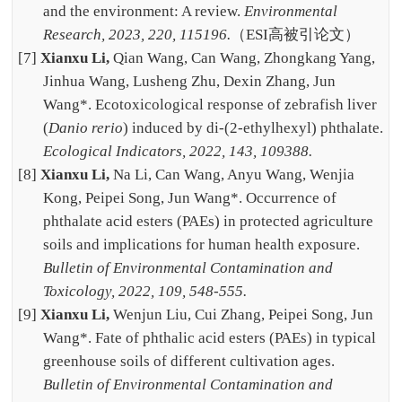
and the environment: A review.
Environmental
Research, 2023, 220, 115196.
（
ESI
高被引论文）
[7]
Xianxu Li,
Qian Wang, Can Wang, Zhongkang Yang,
Jinhua Wang, Lusheng Zhu, Dexin Zhang, Jun
Wang*. Ecotoxicological response of zebrafish liver
(
Danio rerio
) induced by di-(2-ethylhexyl) phthalate.
Ecological Indicators, 2022, 143, 109388.
[8]
Xianxu Li,
Na Li, Can Wang, Anyu Wang, Wenjia
Kong, Peipei Song, Jun Wang*. Occurrence of
phthalate acid esters (PAEs) in protected agriculture
soils and implications for human health exposure.
Bulletin of Environmental Contamination and
Toxicology, 2022, 109, 548-555.
[9]
Xianxu Li,
Wenjun Liu, Cui Zhang, Peipei Song, Jun
Wang*. Fate of phthalic acid esters (PAEs) in typical
greenhouse soils of different cultivation ages.
Bulletin of Environmental Contamination and