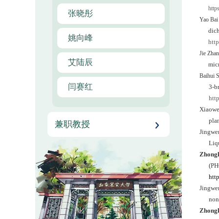
http
张晓彤
Yao Bai
dich
姚向峰
htt
Jie Zha
艾陆辰
mic
Baihui 
闫赛红
3-b
htt
Xiaowe
pla
兼职教授
Jingwe
Liq
Zhong
(PH
htt
Jingwe
non
Zhong