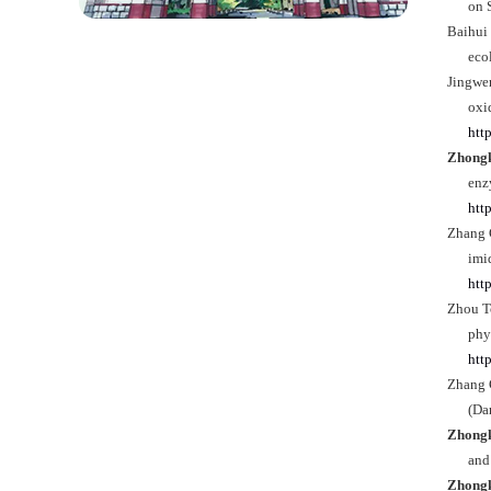
on 
Baihui
eco
Jingwe
oxi
htt
Zhong
enz
htt
Zhang
imi
htt
Zhou T
phy
htt
Zhang
(Da
Zhong
and
Zhong