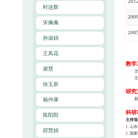
2012
时连辉
2009
宋佩佩
2005
孙淑娟
王凤花
教学
谢慧
徐玉新
研究
杨仲康
科研
陈阳阳
主持项
1.
山东
邵慧娟
2.
国家