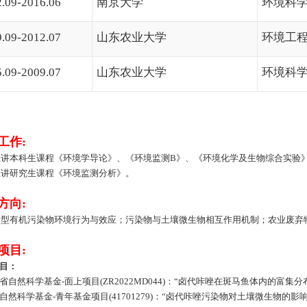
.09-2016.06
南京大学
环境科
.09-2012.07
山东农业大学
环境工
.09-2009.07
山东农业大学
环境科
工作
:
主讲本科生课程《环境学导论》、《环境监测
B
》、《环境化学及生物综合实验
主讲研究生课程《环境监测分析》。
方向
:
新型有机污染物环境行为与效应；污染物与土壤微生物相互作用机制；农业废弃
项目
:
目：
省自然科学基金
-
面上项目
(ZR2022MD044)
：“卤代咔唑在斑马鱼体内的富集分
自然科学基金
-
青年基金项目
(41701279)
：“卤代咔唑污染物对土壤微生物的影响