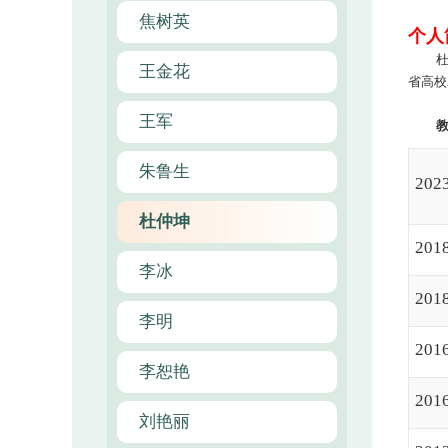
焦树英
个人
王金花
省高校
王军
朱鲁生
2023
杜仲坤
2018
李冰
2018
李明
2016
李恕艳
2016
刘艳丽