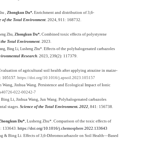
Enrichment and distribution of 3,6-
Zhu ,
Zhongkun Du*.
e of the Total Environment
. 2024, 911: 168732.
Combined toxic effects of polystyrene
heng Zhu,
Zhongkun Du*.
f the Total Environment
. 2023.
Effects of the polyhalogenated carbazoles
ang, Bing Li, Lusheng Zhu*.
ironmental Research
. 2023, 239(2): 117379.
Evaluation of agricultural soil health after applying atrazine in maize-
3: 105157.
https://doi.org/10.1016/j.apsoil.2023.105157
n Wang, Jinhua Wang. Persistence and Ecological Impact of Ionic
7/s40726-022-00242-7
 Bing Li, Jinhua Wang, Jun Wang. Polyhalogenated carbazoles
ntal stages.
Science of the Total Environment. 2022
, 841: 156738.
Zhongkun Du*
, Lusheng Zhu*. Comparison of the toxic effects of
: 133643.
https://doi.org/10.1016/j.chemosphere.2022.133643
g & Bing Li. Effects of 3,6-Dibromocarbazole on Soil Health—Based