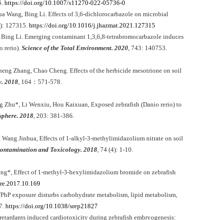
6.
https://doi.org/10.1007/s11270-022-05736-0
a Wang, Bing Li. Effects of 3,6-dichlorocarbazole on microbial
A): 127315.
https://doi.org/10.1016/j.jhazmat.2021.127315
 Bing Li. Emerging contaminant 1,3,6,8-tetrabromocarbazole induces
 rerio).
Science of the Total Environment. 2020
, 743: 140753.
eng Zhang, Chao Cheng. Effects of the herbicide mesotrione on soil
y. 2018
, 164
：
571-578.
 Zhu*, Li Wenxiu, Hou Kaixuan, Exposed zebrafish (Danio rerio) to
phere. 2018
, 203: 381-386.
Wang Jinhua, Effects of 1-alkyl-3-methylimidazolium nitrate on soil
Contamination and Toxicology. 2018
, 74 (4): 1-10.
eng*, Effect of 1-methyl-3-hexylimidazolium bromide on zebrafish
ere.2017.10.169
hP exposure disturbs carbohydrate metabolism, lipid metabolism,
7.
https://doi.org/10.1038/srep21827
tardants induced cardiotoxicity during zebrafish embryogenesis: