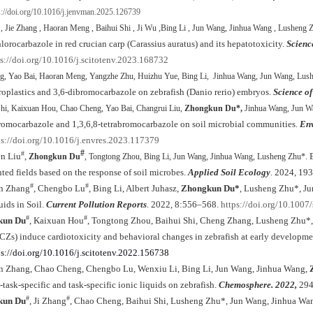
s://doi.org/10.1016/j.jenvman.2025.126739
 , Jie Zhang , Haoran Meng , Baihui Shi , Ji Wu ,Bing Li , Jun Wang, Jinhua Wang , Lusheng 
lorocarbazole in red crucian carp (Carassius auratus) and its hepatotoxicity.
Scienc
ps://doi.org/10.1016/j.scitotenv.2023.168732
ng, Yao Bai, Haoran Meng, Yangzhe Zhu, Huizhu Yue, Bing Li, Jinhua Wang, Jun Wang, Lus
roplastics and 3,6-dibromocarbazole on zebrafish (Danio rerio) embryos.
Science o
Shi, Kaixuan Hou, Chao Cheng, Yao Bai, Changrui Liu,
Zhongkun Du*,
Jinhua Wang, Jun W
romocarbazole and 1,3,6,8-tetrabromocarbazole on soil microbial communities.
Env
ps://doi.org/10.1016/j.envres.2023.117379
#
#
n Liu
,
Zhongkun Du
, Tongtong Zhou, Bing Li, Jun Wang, Jinhua Wang, Lusheng Zhu*.
nted fields based on the response of soil microbes.
Applied Soil Ecology
. 2024, 19
#
#
n Zhang
, Chengbo Lu
, Bing Li, Albert Juhasz,
Zhongkun Du*
, Lusheng Zhu*, Ju
uids in Soil.
Current Pollution Reports
. 2022, 8:556–568.
https://doi.org/10.100
#
#
kun Du
, Kaixuan Hou
, Tongtong Zhou, Baihui Shi, Cheng Zhang, Lusheng Zhu*,
CZs) induce cardiotoxicity and behavioral changes in zebrafish at early developme
ps://doi.org/10.1016/j.scitotenv.2022.156738
n Zhang, Chao Cheng, Chengbo Lu, Wenxiu Li, Bing Li, Jun Wang, Jinhua Wang,
-task-specific and task-specific ionic liquids on zebrafish.
Chemosphere. 2022,
294
#
#
kun Du
, Ji Zhang
, Chao Cheng, Baihui Shi, Lusheng Zhu*, Jun Wang, Jinhua Wan