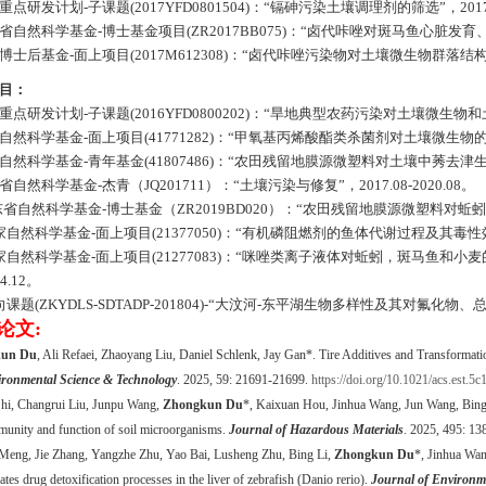
重点研发计划
-
子课题
(2017YFD0801504)
：“镉砷污染土壤调理剂的筛选”，
201
省自然科学基金
-
博士基金项目
(ZR2017BB075)
：“卤代咔唑对斑马鱼心脏发育
博士后基金
-
面上项目
(2017M612308)
：“卤代咔唑污染物对土壤微生物群落结构
目：
重点研发计划
-
子课题
(2016YFD0800202)
：“旱地典型农药污染对土壤微生物和
自然科学基金
-
面上项目
(41771282)
：“甲氧基丙烯酸酯类杀菌剂对土壤微生物的
自然科学基金
-
青年基金
(41807486)
：“农田残留地膜源微塑料对土壤中莠去津
省自然科学基金
-
杰青（
JQ201711
）：“土壤污染与修复”，
2017.08-2020.08
。
东省自然科学基金
-
博士基金（
ZR2019BD020
）：“农田残留地膜源微塑料对蚯蚓
家自然科学基金
-
面上项目
(21377050)
：“有机磷阻燃剂的鱼体代谢过程及其毒性
家自然科学基金
-
面上项目
(21277083)
：“咪唑类离子液体对蚯蚓，斑马鱼和小麦
4.12
。
向课题
(ZKYDLS-SDTADP-201804)-“
大汶河
-
东平湖生物多样性及其对氟化物、总
论文
:
kun Du
, Ali Refaei, Zhaoyang Liu, Daniel Schlenk, Jay Gan*. Tire Additives and Transforma
ronmental Science & Technology
. 2025, 59: 21691-21699.
https://doi.org/10.1021/acs.est.5
Shi, Changrui Liu, Junpu Wang,
Zhongkun Du
*, Kaixuan Hou, Jinhua Wang, Jun Wang, Bing L
unity and function of soil microorganisms.
Journal of Hazardous Materials
. 2025, 495: 1
Meng, Jie Zhang, Yangzhe Zhu, Yao Bai, Lusheng Zhu, Bing Li,
Zhongkun Du
*, Jinhua Wan
vates drug detoxification processes in the liver of zebrafish (Danio rerio).
Journal of Environ