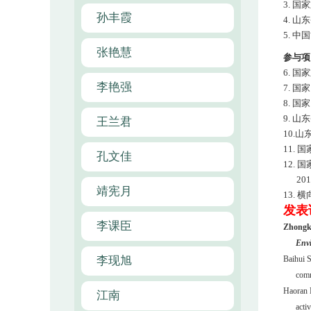
3.
国家
孙丰霞
4.
山东
5.
中国
张艳慧
参与项
6.
国家
李艳强
7.
国家
8.
国家
9.
山东
王兰君
10.
山
11.
国
孔文佳
12.
国
201
靖宪月
13.
横
发表
李课臣
Zhong
Envi
李现旭
Baihui 
comm
Haoran 
江南
acti