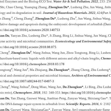
Soil Enzymes and the Biolog-ECO Test.
Water Air & Soil Pollution. 2022
, 233: 25
 Shi, Chao Cheng, Yuanqing Zhang,
Zhongkun Du*
, Lusheng Zhu, Jun Wang, Jinhu
logy and its degradation in soil.
Journal of Hazardous Materials. 2022
, 424(Part 
#
#
*
n Zhang
, Cheng Zhang
,
Zhongkun Du*
, Lusheng Zhu
, Jun Wang, Jinhua Wang,
dative damage and apoptosis during the embryonic development of zebrafish (Danio
ps://doi.org/10.1016/j.scitotenv.2020.140753
kun Du
, Yanyan Zhu, Lusheng Zhu*, Ji Zhang, Bing Li, Jinhua Wang, Jun Wang, Ch
yme activity and microbial communities.
Ecotoxicology and Environmental Safet
ps://doi.org/10.1016/j.ecoenv.2018.08.075
#
#
 Cheng
,
Zhongkun Du
, Wang Jinhua, Wang Jun, Zhou Tongtong, Bing Li, Lusheng
dazolium-based ionic liquids with different anions and alkyl-chain lengths,
Chemos
ps://doi.org/10.1016/j.chemosphere.2018.03.178
#
#
ongtong
, Wang Jun
, Ma Zhiqiang,
Du Zhongkun*
, Zhang Cheng, Zhu Lusheng*, 
sical and chemical properties and microbial biomass,
Archives of Environmental 
ps://doi.org/10.1007/s00244-017-0497-3
#
#
 Cheng
, Wang Jinhua
, Dong Miao, Wang Jun,
Du Zhongkun*
, Li Bing, Zhu Lush
nio rerio),
Chemosphere. 2018
, 192: 348-353.
https://doi.org/10.1016/j.chemosph
kun Du
, Yan Zhang, Guowei Wang, Jianbiao Peng, Zunyao Wang, Shixiang Gao*. TP
 the DNA damage repair system in zebrafish liver.
Scientific Reports. 2016
, 6: 2182
kun Du
, Guowei Wang, ShixiangGao*, Zunyao Wang. Aryl organophosphate flame re