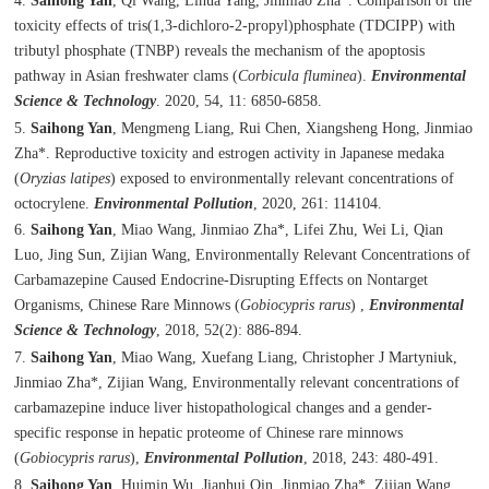
4.
Saihong Yan
, Qi Wang, Lihua Yang, Jinmiao Zha*. Comparison of the
toxicity effects of tris(1,3-dichloro-2-propyl)phosphate (TDCIPP) with
tributyl phosphate (TNBP) reveals the mechanism of the apoptosis
pathway in Asian freshwater clams (
Corbicula fluminea
).
Environmental
Science & Technology
. 2020, 54, 11: 6850-6858.
5.
Saihong Yan
, Mengmeng Liang, Rui Chen, Xiangsheng Hong, Jinmiao
Zha*. Reproductive toxicity and estrogen activity in Japanese medaka
(
Oryzias latipes
) exposed to environmentally relevant concentrations of
octocrylene.
Environmental Pollution
, 2020, 261: 114104.
6.
Saihong Yan
, Miao Wang, Jinmiao Zha*, Lifei Zhu, Wei Li, Qian
Luo, Jing Sun, Zijian Wang, Environmentally Relevant Concentrations of
Carbamazepine Caused Endocrine-Disrupting Effects on Nontarget
Organisms, Chinese Rare Minnows (
Gobiocypris rarus
) ,
Environmental
Science & Technology
, 2018, 52(2): 886-894.
7.
Saihong Yan
, Miao Wang, Xuefang Liang, Christopher J Martyniuk,
Jinmiao Zha*, Zijian Wang, Environmentally relevant concentrations of
carbamazepine induce liver histopathological changes and a gender-
specific response in hepatic proteome of Chinese rare minnows
(
Gobiocypris rarus
),
Environmental Pollution
, 2018, 243: 480-491.
8.
Saihong Yan
, Huimin Wu, Jianhui Qin, Jinmiao Zha*, Zijian Wang,