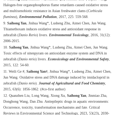
Halogen-free organophosphorus flame retardants caused oxidative stress
and multixenobiotic resistance in Asian freshwater clams (
Corbicula
fluminea
),
Environmental Pollution
, 2017, 225: 559-568.
9.
Saihong Yan
, Jinhua Wang*, Lusheng Zhu, Aimei Chen, Jun Wang.
Thiamethoxam induces oxidative stress and antioxidant response in
zebrafish (
Danio Rerio
) livers.
Environmental Toxicology
, 2016, 31(12):
2006-2015.
10.
Saihong Yan
, Jinhua Wang*, Lusheng Zhu, Aimei Chen, Jun Wang.
Toxic effects of nitenpyram on antioxidant enzyme system and DNA in
zebrafish (
Danio rerio
) livers.
Ecotoxicology and Environmental Safety
,
2015, 122: 54-60.
11. Weili Ge #,
Saihong Yan
#, Jinhua Wang*, Lusheng Zhu, Aimei Chen,
Jun Wang. Oxidative stress and DNA damage induced by imidacloprid in
zebrafish (
Danio rerio
).
Journal of Agricultural and Food Chemistry
,
2015, 63(6): 1856-1862. (#co-first author)
12. Quanzhen Liu, Long Wang, Xiong Xu,
Saihong Yan
, Jinmiao Zha,
Donghong Wang, Dan Zhu. Antiepileptic drugs in aquatic environments:
Occurrence, toxicity, transformation mechanisms and fate. Critical
Reviews in Environmental Science and Technology, 2023, 53(23), 2030-