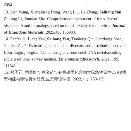
2054.
13. Juan Wang, Xiangsheng Hong, Wang Liu, Le Zhang,
Saihong Yan
,
Zhitong Li, Jinmiao Zha. Comprehensive assessment of the safety of
bisphenol A and its analogs based on multi-toxicity tests in vitro.
Journal
of Hazardous Materials
, 2025,486,136983.
14. Fenfen Ji, Liang Yan,
Saihong Yan
, Tianlong Qin, Jianzhong Shen,
Jinmiao Zha*. Estimating aquatic plant diversity and distribution in rivers
from Jingjinji region, China, using environmental DNA metabarcoding
and a traditional survey method.
EnvironmentalResearch
, 2021, 199,
111348.
15.
郑子廷
,
闫赛红
*,
查金苗
*.
有机磷类化合物大鼠急性毒性
QSAR
模
型构建与毒性机制研究
,
生态毒理学报
, 2022, (1), 150-159.