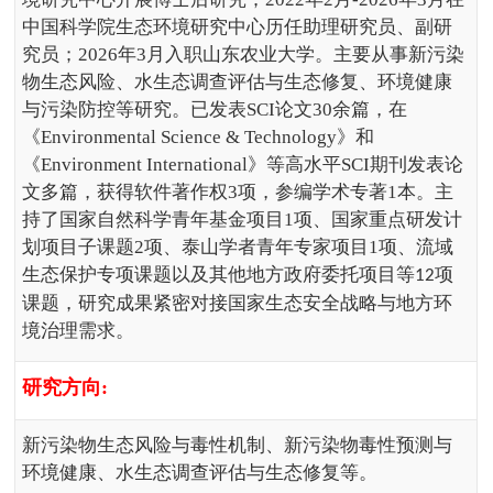
中国科学院生态环境研究中心历任助理研究员、副研
究员；
2026
年
3
月入职山东农业大学。主要从事新污染
物生态风险、水生态调查评估与生态修复、环境健康
与污染防控等研究。已发表
SCI
论文
30
余篇，在
《
Environmental Science & Technology
》和
《
Environment International
》等高水平
SCI
期刊发表论
文多篇，获得软件著作权
3
项，参编学术专著
1
本。主
持了国家自然科学青年基金项目
1
项、国家重点研发计
划项目子课题
2
项、泰山学者青年专家项目
1
项、流域
生态保护专项课题以及其他地方政府委托项目等
项
12
课题，研究成果紧密对接国家生态安全战略与地方环
境治理需求。
研究方向
:
新污染物生态风险与毒性机制、新污染物毒性预测与
环境健康、
水生态调查评估与生态修复
等。