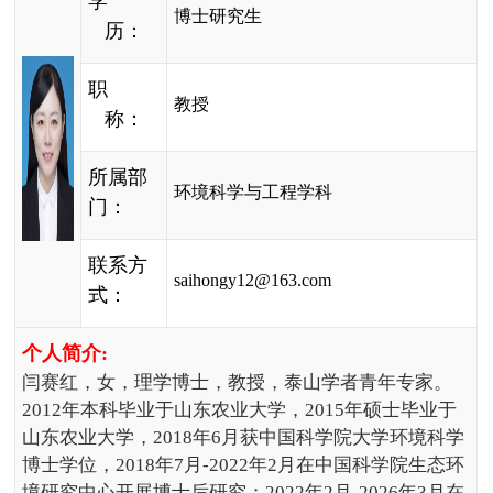
学
博士研究生
历：
职
教授
称：
所属部
环境科学与工程学科
门：
联系方
saihongy12@163.com
式：
个人简介
:
闫赛红，女，理学博士，教授，泰山学者青年专家。
2012
年本科毕业于山东农业大学，
2015
年硕士毕业于
山东农业大学，
2018
年
6
月获中国科学院大学环境科学
博士学位，
2018
年
7
月
-2022
年
2
月在中国科学院生态环
境研究中心开展博士后研究；
2022
年
2
月
-2026
年
3
月在