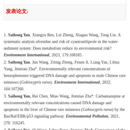
发表论文
:
1.
Saihong Yan
, Xiangyu Ren, Lei Zheng, Xiuguo Wang, Tong Liu. A
systematic analysis ofresidue and risk of cyantraniliprole in the water-
sediment system: Does metabolism reduce its environmental risk?
Environment International
, 2023, 179:108185.
2.
Saihong Yan
, Jun Wang, Ziting Zheng, Fenen Ji, Liang Yan, Lihua
Yang, Jinmiao Zha*. Environmentally relevant concentrations of
benzophenones triggered DNA damage and apoptosis in male Chinese rare
minnows (
Gobiocypris raru
s).
Environment International
, 2022,
164:107260.
3.
Saihong Yan,
Rui Chen, Miao Wang, Jinmiao Zha*. Carbamazepine at
environmentally relevant concentrations caused DNA damage and
apoptosis in the liver of Chinese rare minnows (
Gobiocypris rarus
) by the
Ras/Raf/ERK/p53 signaling pathway.
Environmental Pollution
, 2021,
270: 116245.