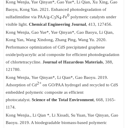
Kong Wenjia
, Yue Qinyan*, Gao Yue*, Li Qian, Xu Xing, Gao
Baoyu, Kong Yan. 2021. Enhanced photodegradation of
0
sulfadimidine via PAA/g-C
N
-Fe
polymeric catalysts under
3
4
visible light.
Chemical Engineering Journal
, 413, 127456.
Kong Wenjia
, Gao Yue*, Yue Qinyan*, Gao Baoyu, Li Qian,
Kong Yan, Wang Xindong, Zhang Ping, Wang Yu. 2020.
Performance optimization of CdS precipitated graphene
oxide/polyacrylic acid composite for efficient photodegradation
of chlortetracycline.
Journal of Hazardous Materials
, 388,
121780.
Kong Wenjia
, Yue Qinyan*, Li Qian*, Gao Baoyu. 2019.
2+
Adsorption of Cd
on GO/PAA hydrogel and recycled to CdS
embedded polymeric composite as efficient
photocatalyst.
Science of the Total Environment
, 668, 1165-
1174.
Kong Wenjia.
, Li Qian *, Li Xioadi, Su Yuan, Yue Qinyan, Gao
Baoyu. 2019. A biodegradable biomass-based polymeric