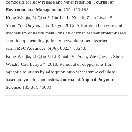
composite for slow release and water retention.
Journal of
Environmental Management
, 230, 190-198.
Kong Wenjia
, Li Qian *, Liu Jia, Li Xioadi, Zhao Liwei, Su
Yuan, Yue Qinyan, Gao Baoyu. 2016. Adsorption behavior and
mechanism of heavy metal ions by chicken feather protein-based
semi-interpenetrating polymer networks super absorbent
resin.
RSC Advances
, 6(86), 83234-83243.
Kong Wenjia
, Li Qian *, Li Xioadi, Su Yuan, Yue Qinyan, Zhou
Weizhi, Gao Baoyu *. 2018. Removal of copper ions from
aqueous solutions by adsorption onto wheat straw cellulose-
based polymeric composites.
Journal of Applied Polymer
Science
, 135(36), 46680.