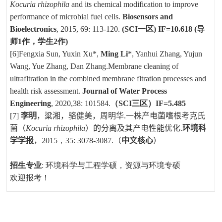
Kocuria rhizophila
and its chemical modification to improve
performance of microbial fuel cells.
Biosensors and
Bioelectronics
, 2015, 69: 113-120.
(SCI
一区
) IF=
10.618 (
导
师
1
作，学生
2
作
)
[6]
Fengxia Sun, Yuxin Xu*,
Ming Li
*, Yanhui Zhang, Yujun
Wang, Yue Zhang, Dan Zhang.
Membrane cleaning of
ultrafltration in the combined membrane fltration processes and
health risk assessment.
Journal of Water Process
Engineering
, 2020,38: 101584.
（
SCI
三区）
IF=
5.485
[7]
李明
，
粱湘
，
骆健美
，
周明华
.
一株产电菌嗜根考克氏
菌
（
Kocuria rhizophila
）
的分离及其产电性能优化
.
环境科
学学报
，
2015
，
35: 3078-3087.
（
中文核心
）
招生专业
:
环境科学与工程学硕，资源与环境专硕
欢迎报考！