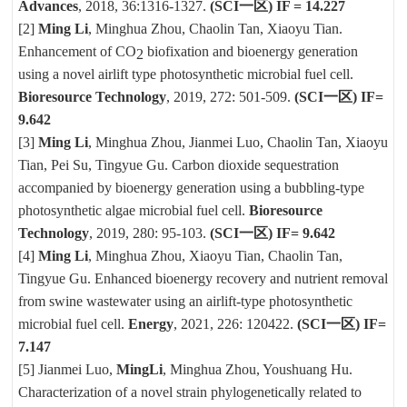
Advances
, 2018, 36:1316-1327.
(SCI
一区
) IF = 14.227
[2]
Ming Li
, Minghua Zhou, Chaolin Tan, Xiaoyu Tian.
Enhancement of CO
biofixation and bioenergy generation
2
using a novel airlift type photosynthetic microbial fuel cell.
Bioresource Technology
, 2019, 272: 501-509.
(SCI
一区
) IF=
9.642
[3]
Ming Li
, Minghua Zhou, Jianmei Luo, Chaolin Tan, Xiaoyu
Tian, Pei Su, Tingyue Gu. Carbon dioxide sequestration
accompanied by bioenergy generation using a bubbling-type
photosynthetic algae microbial fuel cell.
Bioresource
Technology
, 2019, 280: 95-103.
(SCI
一区
) IF= 9.642
[4]
Ming Li
, Minghua Zhou, Xiaoyu Tian, Chaolin Tan,
Tingyue Gu. Enhanced bioenergy recovery and nutrient removal
from swine wastewater using an airlift-type photosynthetic
microbial fuel cell.
Energy
, 2021, 226: 120422.
(SCI
一区
) IF=
7.147
[5] Jianmei Luo,
Ming
Li
, Minghua Zhou, Youshuang Hu.
Characterization of a novel strain phylogenetically related to