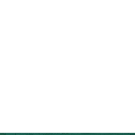
向峰
陆辰
赛红
教授