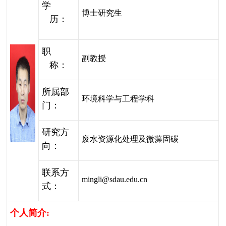
学
博士研究生
历：
职
副教授
称：
所属部
环境科学与工程学科
门：
研究方
废水资源化处理及微藻固碳
向：
联系方
mingli@sdau.edu.cn
式：
个人简介
: