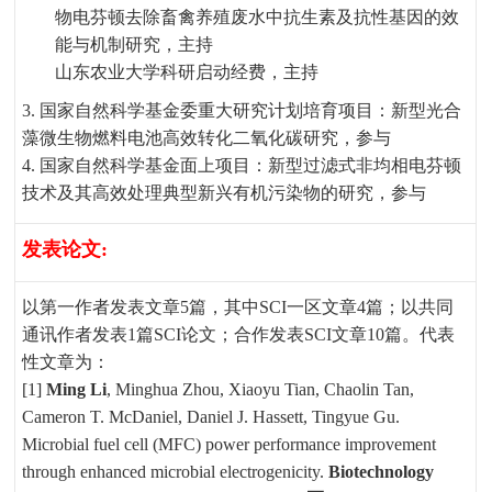
物电芬顿去除畜禽养殖废水中抗生素及抗性基因的效
能与机制研究，主持
山东农业大学科研启动经费，主持
3.
国家自然科学基金委重大研究计划培育项目：新型光合
藻微生物燃料电池高效转化二氧化碳研究，参与
4.
国家自然科学基金面上项目：新型过滤式非均相电芬顿
技术及其高效处理典型新兴有机污染物的研究，参与
发表论文
:
以第一作者发表文章
5
篇，其中
SCI
一区文章
4
篇；以共同
通讯作者发表
1
篇
SCI
论文；合作发表
SCI
文章
10
篇。代表
性文章为：
[1]
Ming Li
, Minghua Zhou, Xiaoyu Tian, Chaolin Tan,
Cameron T. McDaniel, Daniel J. Hassett, Tingyue Gu.
Microbial fuel cell (MFC) power performance improvement
through enhanced microbial electrogenicity.
Biotechnology