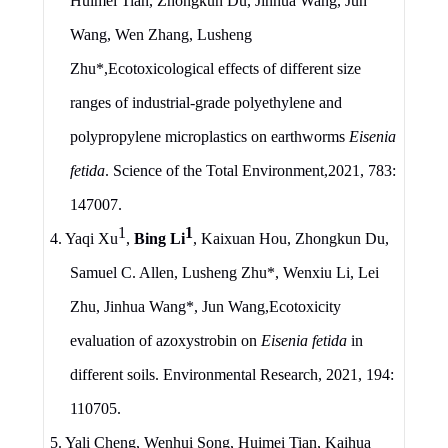
Huimei Tian, Zhongkun Du, Jinhua Wang, Jun
Wang, Wen Zhang, Lusheng
Zhu
*
,
Ecotoxicological effects of different size
ranges of industrial-grade polyethylene and
polypropylene microplastics on earthworms
Eisenia
fetida
.
Science of
t
he Total Environment,
2021, 783:
147007.
1
1
4.
Yaqi Xu
,
Bing Li
, Kaixuan Hou, Zhongkun Du,
Samuel C. Allen, Lusheng Zhu
*
, Wenxiu Li, Lei
Zhu, Jinhua Wang
*
, Jun Wang,
Ecotoxicity
evaluation of azoxystrobin on
Eisenia fetida
in
different soils
.
Environmental Research, 2021
,
194
:
110705
.
5.
Yali Cheng, Wenhui Song, Huimei Tian, Kaihua