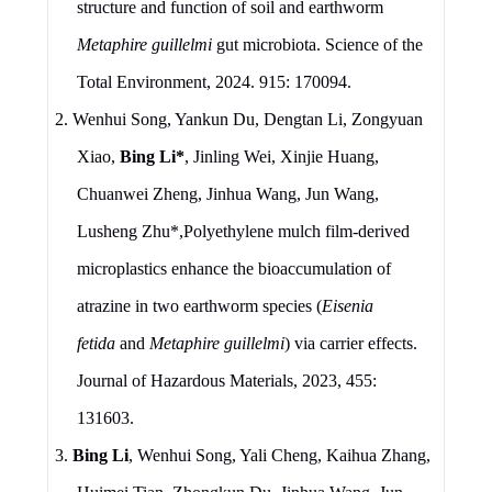
structure and function of soil and earthworm
Metaphire guillelmi
gut microbiota
.
Science of
t
he
Total Environment, 2024. 915: 170094
.
2.
Wenhui Song, Yankun Du, Dengtan Li, Zongyuan
Xiao,
Bing Li
*
, Jinling Wei, Xinjie Huang,
Chuanwei Zheng, Jinhua Wang, Jun Wang,
Lusheng Zhu
*
,
Polyethylene mulch film-derived
microplastics enhance the bioaccumulation of
atrazine in two earthworm species (
Eisenia
fetida
and
Metaphire guillelmi
) via carrier effects
.
Journal of Hazardous Materials
, 2023, 455:
131603.
3.
Bing Li
, Wenhui Song, Yali Cheng, Kaihua Zhang,