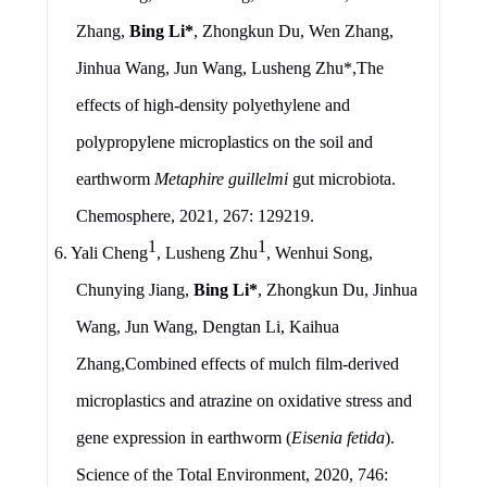
Zhang,
Bing Li
*
, Zhongkun Du, Wen Zhang,
Jinhua Wang, Jun Wang, Lusheng Zhu
*
,
The
effects of high-density polyethylene and
polypropylene microplastics on the soil and
earthworm
Metaphire guillelmi
gut microbiota
.
Chemosphere,
2021, 267: 129219.
1
1
6.
Yali Cheng
, Lusheng Zhu
, Wenhui Song,
Chunying Jiang,
Bing Li
*
, Zhongkun Du, Jinhua
Wang, Jun Wang, Dengtan Li, Kaihua
Zhang,
Combined effects of mulch film-derived
microplastics and atrazine on oxidative stress and
gene expression in earthworm (
Eisenia fetida
)
.
Science of
t
he Total Environment, 2020, 746: