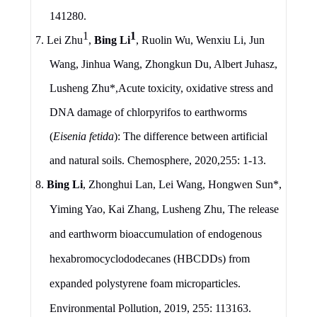
141280
.
1
1
7.
Lei Zhu
,
Bing Li
, Ruolin Wu, Wenxiu Li, Jun
Wang, Jinhua Wang, Zhongkun Du, Albert Juhasz,
Lusheng Zhu
*
,
Acute toxicity, oxidative stress and
DNA damage of chlorpyrifos to earthworms
(
Eisenia fetida
): The difference between artificial
and natural soils
.
Chemosphere,
2020,255: 1-13.
8.
Bing Li
, Zhonghui Lan, Lei Wang, Hongwen Sun*,
Yiming Yao, Kai Zhang, Lusheng Zhu, The
r
elease
and
e
arthworm
b
ioaccumulation of
e
ndogenous
h
exabromocyclododecanes (HBCDDs) from
e
xpanded
p
olystyrene
f
oam
m
icroparticles.
Environmental Pollution, 2019, 255: 113163.