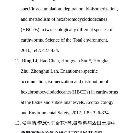
specific accumulation, depuration, bioisomerization,
and metabolism of hexabromocyclododecanes
(HBCDs) in two ecologically different species of
earthworms.
Science of the Total environment,
2016, 542: 427-434.
12.
Bing Li
, Hao Chen, Hongwen Sun*, Hongkai
Zhu, Zhonghui Lan, Enantiomer-specific
accumulation, isomerization and distribution of
hexabromocyclododecanes
(HBCDs) in earthworms
at the tissue and subcellular levels. Ecotoxicology
and Environmental Safety, 2017, 139: 326-334.
13.
侯宇晴
,
李冰
*
,
王金花
*
等
.
微塑料与农田土壤中