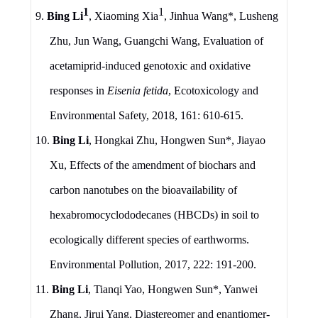
1
1
9.
Bing Li
, Xiaoming Xia
, Jinhua Wang*, Lusheng
Zhu, Jun Wang, Guangchi Wang, Evaluation of
acetamiprid-induced genotoxic and oxidative
responses in
Eisenia fetida
, Ecotoxicology and
Environmental Safety, 2018, 161: 610-615.
10.
Bing Li
, Hongkai Zhu, Hongwen Sun*, Jiayao
Xu, Effects of the amendment of biochars and
carbon nanotubes on the bioavailability of
hexabromocyclododecanes (HBCDs) in soil to
ecologically different species of earthworms.
Environmental Pollution, 2017, 222: 191-200.
11.
Bing Li
, Tianqi Yao, Hongwen Sun*, Yanwei
Zhang, Jirui Yang, Diastereomer and enantiomer-