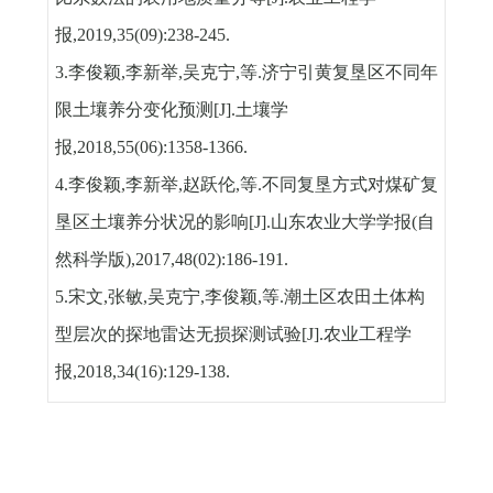
报
,2019,35(09):238-245.
3.
李俊颖
,
李新举
,
吴克宁
,
等
.
济宁引黄复垦区不同年
限土壤养分变化预测
[J].
土壤学
报
,2018,55(06):1358-1366.
4.
李俊颖
,
李新举
,
赵跃伦
,
等
.
不同复垦方式对煤矿复
垦区土壤养分状况的影响
[J].
山东农业大学学报
(
自
然科学版
),2017,48(02):186-191.
5.
宋文
,
张敏
,
吴克宁
,
李俊颖
,
等
.
潮土区农田土体构
型层次的探地雷达无损探测试验
[J].
农业工程学
报
,2018,34(16):129-138.