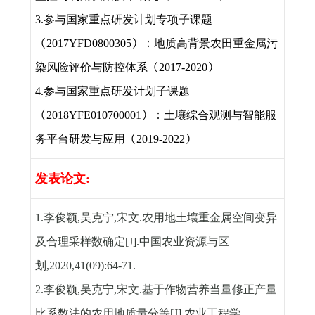
参与国家重点研发计划专项子课题
3.
（
）：地质高背景农田重金属污
2017YFD0800305
染风险评价与防控体系（
）
2017-2020
参与国家重点研发计划子课题
4.
（
）：土壤综合观测与智能服
2018YFE010700001
务平台研发与应用（
）
2019-2022
发表论文
:
1.
李俊颖
,
吴克宁
,
宋文
.
农用地土壤重金属空间变异
及合理采样数确定
[J].
中国农业资源与区
划
,2020,41(09):64-71.
2.
李俊颖
,
吴克宁
,
宋文
.
基于作物营养当量修正产量
比系数法的农用地质量分等
[J].
农业工程学