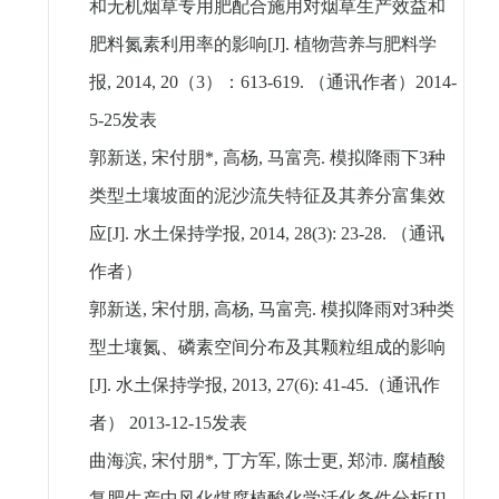
和无机烟草专用肥配合施用对烟草生产效益和
肥料氮素利用率的影响
[J].
植物营养与肥料学
报
, 2014, 20
（
3
）：
613-619.
（通讯作者）
2014-
5-25
发表
郭新送
,
宋付朋
*,
高杨
,
马富亮
.
模拟降雨下
3
种
类型土壤坡面的泥沙流失特征及其养分富集效
应
[J].
水土保持学报
, 2014, 28(3): 23-28.
（通讯
作者）
郭新送
,
宋付朋
,
高杨
,
马富亮
.
模拟降雨对
3
种类
型土壤氮、磷素空间分布及其颗粒组成的影响
[J].
水土保持学报
, 2013, 27(6): 41-45.
（通讯作
者）
2013-12-15
发表
曲海滨
,
宋付朋
*,
丁方军
,
陈士更
,
郑沛
.
腐植酸
复肥生产中风化煤腐植酸化学活化条件分析
[J].