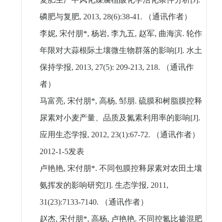
磷肥与复肥
, 2013, 28(6):38-41.
（通讯作者）
李妮
,
宋付朋
*,
杨岩
,
李九五
,
赵军
,
曲海滨
.
轮作
年限对大蒜根际土壤微生物群落的影响
[J].
水土
保持学报
, 2013, 27(5): 209-213, 218.
（通讯作
者）
马富亮
,
宋付朋
*,
高杨
,
邹朋
.
硫膜和树脂膜控释
尿素对小麦产量、品质及氮素利用率的影响
[J].
应用生态学报
, 2012, 23(1):67-72.
（通讯作者）
2012-1-5
发表
卢艳艳
,
宋付朋
*.
不同包膜控释尿素对农田土壤
氨挥发的影响研究
[J].
生态学报
, 2011,
31(23):7133-7140.
（通讯作者）
赵杰
,
宋付朋
*,
高杨
,
卢艳艳
.
不同控氮比掺混肥