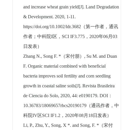
and increase wheat grain yield[J]. Land Degradation
& Development. 2020, 1-11.
https://doi.org/10.1002/ldr.3682
（第一作者，通讯
作者；中科院
I
区，
SCI IF3.775
，
2020
年
06
月
03
日发表）
Zhang N., Song F. *
（宋付朋）
, Su M. and Duan
F. Organic material combined with beneficial
bacteria improves soil fertility and corn seedling
growth in coastal saline soils[J]. Revista Brasileira
de Ciencia do Solo, 2020, 44: e0190179. DOI
：
10.36783/18069657rbcs20190179
（通讯作者，中
科院
IV
区
SCI IF1.2
，
2020
年
08
月
18
日发表）
Li, P., Zhu, Y., Song, X *. and Song, F. *
（宋付