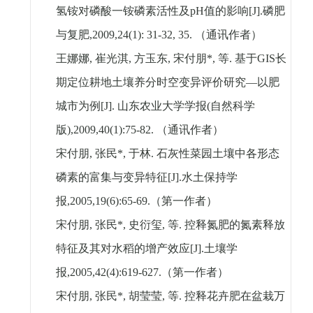
氢铵对磷酸一铵磷素活性及
pH
值的影响
[J].
磷肥
与复肥
,2009,24(1): 31-32, 35.
（通讯作者）
王娜娜
,
崔光淇
,
方玉东
,
宋付朋
*,
等
.
基于
GIS
长
期定位耕地土壤养分时空变异评价研究—以肥
城市为例
[J].
山东农业大学学报
(
自然科学
版
),2009,40(1):75-82.
（通讯作者）
宋付朋
,
张民
*,
于林
.
石灰性菜园土壤中各形态
磷素的富集与变异特征
[J].
水土保持学
报
,2005,19(6):65-69.
（第一作者）
宋付朋
,
张民
*,
史衍玺
,
等
.
控释氮肥的氮素释放
特征及其对水稻的增产效应
[J].
土壤学
报
,2005,42(4):619-627.
（第一作者）
宋付朋
,
张民
*,
胡莹莹
,
等
.
控释花卉肥在盆栽万