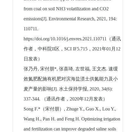
from coal on soil NH3 volatilization and CO2
emissions[J]. Environmental Research, 2021, 194:
110711.
https://doi.org/10.1016/j.envres.2021.110711
（通讯
作者，中科院
II
区，
SCI IF5.715
，
2021
年
01
月
12
日发表）
张乃丹
,
宋付朋
*,
张喜琦
,
左世福
,
王文杰
.
速缓
效氮肥配施有机肥对滨海盐渍土供氮能力及小
麦产量的影响
[J].
水土保持学报
, 2020, 34(6):
337-344.
（通讯作者，
2020
年
12
月发表）
Song F.*
（宋付朋）
, Zhuge Y., Guo X., Lou Y.,
Wang H., Pan H. and Feng H. Optimizing irrigation
and fertilization can improve degraded saline soils