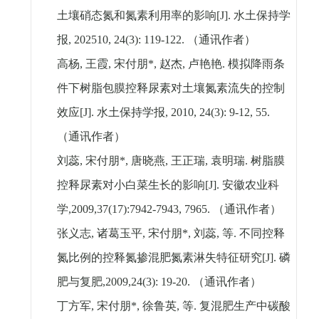
土壤硝态氮和氮素利用率的影响
[J].
水土保持学
报
, 202510, 24(3): 119-122.
（通讯作者）
高杨
,
王霞
,
宋付朋
*,
赵杰
,
卢艳艳
.
模拟降雨条
件下树脂包膜控释尿素对土壤氮素流失的控制
效应
[J].
水土保持学报
, 2010, 24(3): 9-12, 55.
（通讯作者）
刘蕊
,
宋付朋
*,
唐晓燕
,
王正瑞
,
袁明瑞
.
树脂膜
控释尿素对小白菜生长的影响
[J].
安徽农业科
学
,2009,37(17):7942-7943, 7965.
（通讯作者）
张义志
,
诸葛玉平
,
宋付朋
*,
刘蕊
,
等
.
不同控释
氮比例的控释氮掺混肥氮素淋失特征研究
[J].
磷
肥与复肥
,2009,24(3): 19-20.
（通讯作者）
丁方军
,
宋付朋
*,
徐鲁英
,
等
.
复混肥生产中碳酸