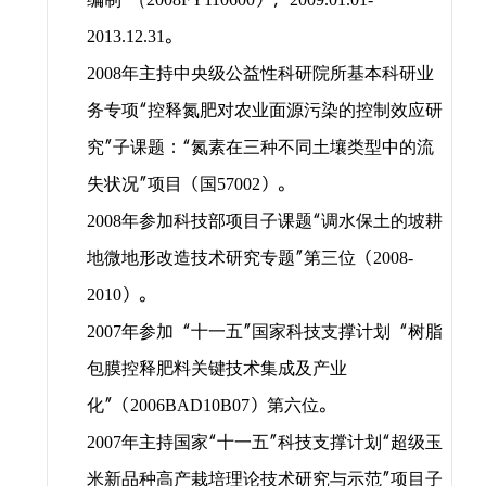
），
。
2013.12.31
年主持中央级公益性科研院所基本科研业
2008
务专项“控释氮肥对农业面源污染的控制效应研
究”子课题：“氮素在三种不同土壤类型中的流
失状况”项目（国
）。
57002
年参加科技部项目子课题“调水保土的坡耕
2008
地微地形改造技术研究专题”第三位（
2008-
）。
2010
年参加 “十一五”国家科技支撑计划 “树脂
2007
包膜控释肥料关键技术集成及产业
化”（
）第六位。
2006BAD10B07
年主持国家“十一五”科技支撑计划“超级玉
2007
米新品种高产栽培理论技术研究与示范”项目子