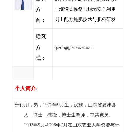
方
土壤污染修复与耕地安全利用
测土配方施肥技术与肥料研发
向：
联系
方
fpsong@sdau.edu.cn
式：
个人简介
:
宋付朋，男，
1972
年
9
月生，汉族，山东省夏津县
人，博士，教授，博士生导师，中共党员。
1992
年
9
月
-1996
年
7
月在山东农业大学资源与环