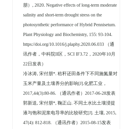
朋）
, 2020. Negative effects of long-term moderate
salinity and short-term drought stress on the
photosynthetic performance of Hybrid Pennisetum.
Plant Physiology and Biochemistry, 155: 93-104.
https://doi.org/10.1016/j.plaphy.2020.06.033
（通
讯作者，中科院
II
区，
SCI IF3.72
，
2020
年
10
月
22
日发表）
冷冰涛
,
宋付朋
*.
秸秆还田条件下不同施氮量对
玉米产量及土壤养分的影响
[J].
化肥工业，
2017,44(3):80-86.
（通讯作者）
2017-06-28
发表
郭新送
,
宋付朋
*,
鞠正山
.
不同土水比土壤浸提
液与饱和泥浆电导率的比较研究
[J].
土壤
, 2015,
47(4): 812-818.
（通讯作者）
2015-08-15
发表