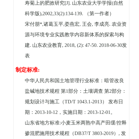
寿菊上的肥效研究
[J].
山东农业大学学报
(
自然
科学版
),2002,33(2):134-139.
（第一作者）
宋付朋
*
,
诸葛玉平
,
娄燕宏
,
王会
,
李成亮
.
农业资
源与环境专业实践教学内容新体系的探索与构
建
.
山东农业教育
, 2018, (2): 47-50. 2018-06-30
发
表
制定标准
:
中华人民共和国土地管理行业标准：暗管改良
盐碱地技术规程 第
1
部分：土壤调查 第
2
部分：
规划设计与施工（
TD/T 1043.1-2013
） 发布日
期：
2013-10-12
，实施日期：
2013-12-01
。
山东省地方标准
:
小麦玉米两熟中高产田缓
/
控释
掺混肥施用技术规程（
DB37/T 3803-2019
）
,
发