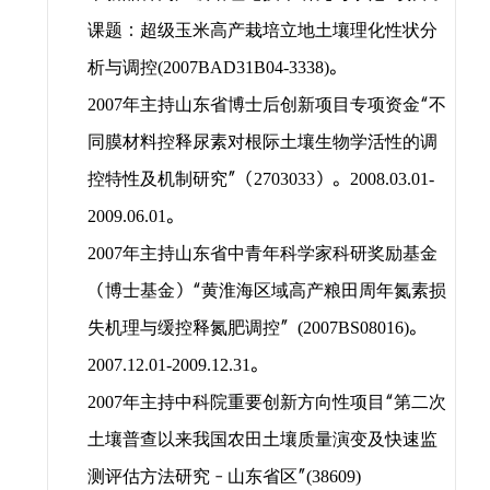
课题：超级玉米高产栽培立地土壤理化性状分
析与调控
。
(2007BAD31B04-3338)
年主持山东省博士后创新项目专项资金“不
2007
同膜材料控释尿素对根际土壤生物学活性的调
控特性及机制研究”（
）。
2703033
2008.03.01-
。
2009.06.01
年主持山东省中青年科学家科研奖励基金
2007
（博士基金）“黄淮海区域高产粮田周年氮素损
失机理与缓控释氮肥调控”
。
(2007BS08016)
。
2007.12.01-2009.12.31
年主持中科院重要创新方向性项目“第二次
2007
土壤普查以来我国农田土壤质量演变及快速监
测评估方法研究－山东省区”
(38609)