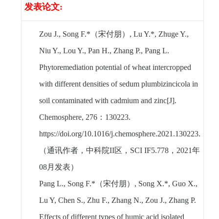
发表论文
:
Zou J., Song F.*
（宋付朋）
, Lu Y.*, Zhuge Y.,
Niu Y., Lou Y., Pan H., Zhang P., Pang L.
Phytoremediation potential of wheat intercropped
with different densities of sedum plumbizincicola in
soil contaminated with cadmium and zinc[J].
Chemosphere, 276
：
130223.
https://doi.org/10.1016/j.chemosphere.2021.130223.
（通讯作者，中科院
II
区，
SCI IF5.778
，
2021
年
08
月发表）
Pang L., Song F.*
（宋付朋）
, Song X.*, Guo X.,
Lu Y, Chen S., Zhu F., Zhang N., Zou J., Zhang P.
Effects of different types of humic acid isolated