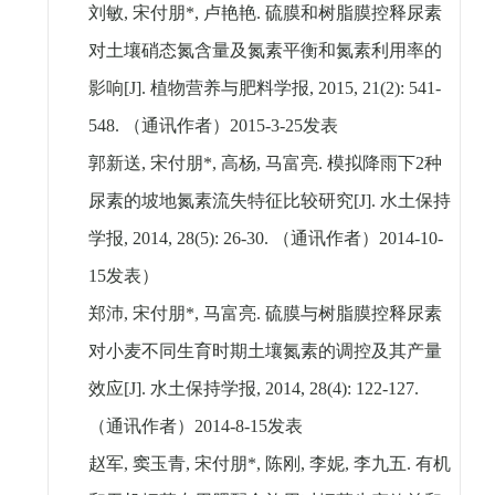
刘敏
,
宋付朋
*,
卢艳艳
.
硫膜和树脂膜控释尿素
对土壤硝态氮含量及氮素平衡和氮素利用率的
影响
[J].
植物营养与肥料学报
, 2015, 21(2): 541-
548.
（通讯作者）
2015-3-25
发表
郭新送
,
宋付朋
*,
高杨
,
马富亮
.
模拟降雨下
2
种
尿素的坡地氮素流失特征比较研究
[J].
水土保持
学报
, 2014, 28(5): 26-30.
（通讯作者）
2014-10-
15
发表）
郑沛
,
宋付朋
*,
马富亮
.
硫膜与树脂膜控释尿素
对小麦不同生育时期土壤氮素的调控及其产量
效应
[J].
水土保持学报
, 2014, 28(4): 122-127.
（通讯作者）
2014-8-15
发表
赵军
,
窦玉青
,
宋付朋
*,
陈刚
,
李妮
,
李九五
.
有机