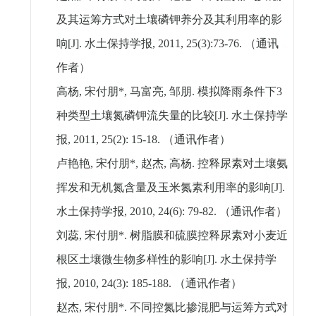
及其运筹方式对土壤磷钾养分及其利用率的影
响
[J].
水土保持学报
, 2011, 25(3):73-76.
（通讯
作者）
高杨
,
宋付朋
*,
马富亮
,
邹朋
.
模拟降雨条件下
3
种类型土壤氮磷钾流失量的比较
[J].
水土保持学
报
, 2011, 25(2): 15-18.
（通讯作者）
卢艳艳
,
宋付朋
*,
赵杰
,
高杨
.
控释尿素对土壤氨
挥发和无机氮含量及玉米氮素利用率的影响
[J].
水土保持学报
, 2010, 24(6): 79-82.
（通讯作者）
刘蕊
,
宋付朋
*.
树脂膜和硫膜控释尿素对小麦近
根区土壤微生物多样性的影响
[J].
水土保持学
报
, 2010, 24(3): 185-188.
（通讯作者）
赵杰
,
宋付朋
*.
不同控氮比掺混肥与运筹方式对