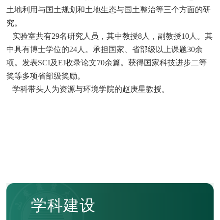
土地利用与国土规划和土地生态与国土整治
等三个方面的研
究。
实验室共有
29
名研究人员，其中教授
8
人，副教授
10
人。其
中具有博士学位的
24
人。承担国家、省部级以上课题
30
余
项。发表
SCI
及
EI
收录论文
70
余篇。获得国家科技进步二等
奖等多项省部级奖励。
学科带头人为资源与环境学院的赵庚星教授。
学科建设