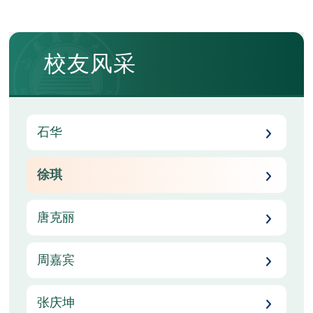
校友风采
石华
徐琪
唐克丽
周嘉宾
张庆坤