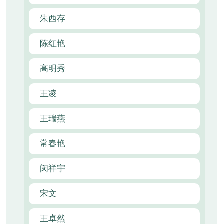
朱西存
陈红艳
高明秀
王凌
王瑞燕
常春艳
闵祥宇
宋文
王卓然