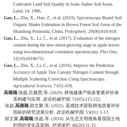
Cultivated Land Soil Quality in Soda–Saline Soil Areas.
Land
, 14: 1986.
Gao, L.
, Zhu, X., Han, Z., et al. (2019). Spectroscopy-Based Soil
Organic Matter Estimation in Brown Forest Soil Areas of the
Shandong Peninsula, China.
Pedosphere
, 29(06):810-818.
Gao, L.
, Zhu, X., Li, C., et al. (2017). Evaluation of the nitrogen
content during the new-shoot-growing stage in apple leaves
using two-dimensional correlation spectroscopy.
Plos One
,
12(10):e0186751.
Gao, L.
, Zhu, X., Li, C., et al. (2016). Improve the Prediction
Accuracy of Apple Tree Canopy Nitrogen Content through
Multiple Scattering Correction Using Spectroscopy.
Agricultural Sciences
, 7:651-659.
高璐璐
,
张超
,
吕雅慧
,
等
. (2020).
耕地健康产能多要素评价体
系构建与应用
.
农业机械学报
, 51(05):215-222.
张超
,
高璐璐
,
郧文聚
,
等
. (2022).
遥感技术获取耕地质量评价
指标的研究进展分析
.
农业机械学报
, 53(01): 1-13.
郧文聚
,
高璐璐
,
张超
,
等
. (2018).
从生态文明视角看我国土地
利用的变化及影响
.
环境保护
, 46(20):31-35.