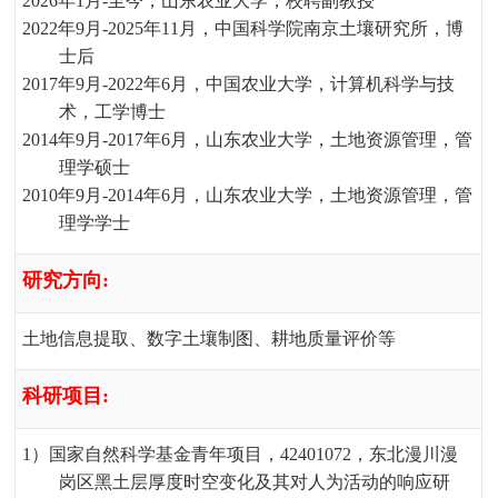
2026
年
1
月
-
至今，山东农业大学，校聘副教授
2022
年
9
月
-2025
年
11
月，中国科学院南京土壤研究所，博
士后
2017
年
9
月
-2022
年
6
月，中国农业大学，计算机科学与技
术，工学博士
2014
年
9
月
-2017
年
6
月，山东农业大学，土地资源管理，管
理学硕士
2010
年
9
月
-2014
年
6
月，山东农业大学，土地资源管理，管
理学学士
研究方向
:
土地信息提取、数字土壤制图、耕地质量评价等
科研项目
:
1
）国家自然科学基金青年项目，
42401072
，东北漫川漫
岗区黑土层厚度时空变化及其对人为活动的响应研