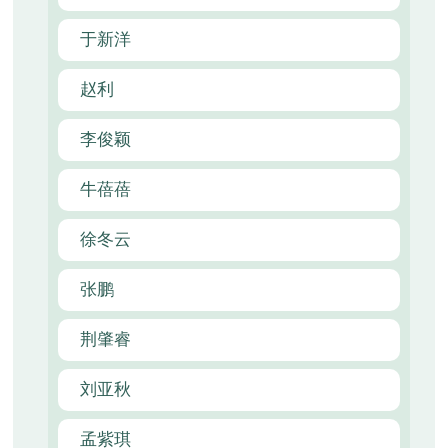
于新洋
赵利
李俊颖
牛蓓蓓
徐冬云
张鹏
荆肇睿
刘亚秋
孟紫琪