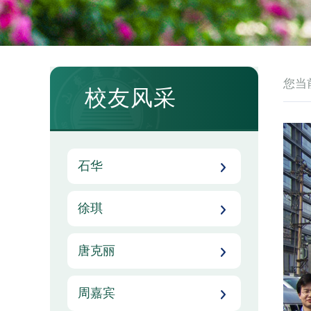
您当
校友风采
石华
徐琪
唐克丽
周嘉宾