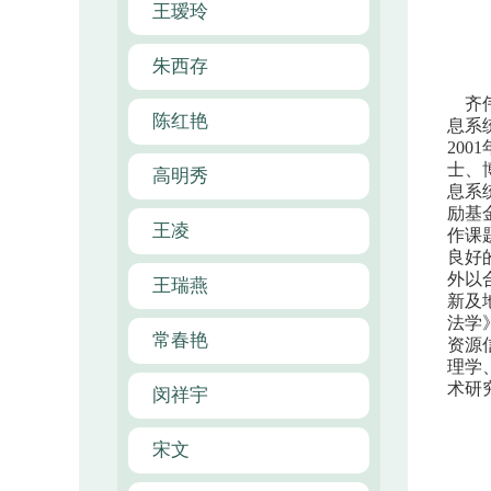
王瑷玲
朱西存
齐
陈红艳
息系统
20
士、
高明秀
息系
励基
王凌
作课
良好
外以
王瑞燕
新及
法学
常春艳
资源
理学
术研
闵祥宇
宋文