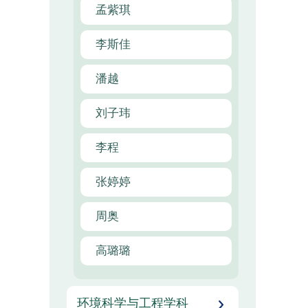
孟紫琪
李斯佳
潘越
刘子玮
李程
张婷婷
周奥
高璐璐
环境科学与工程学科