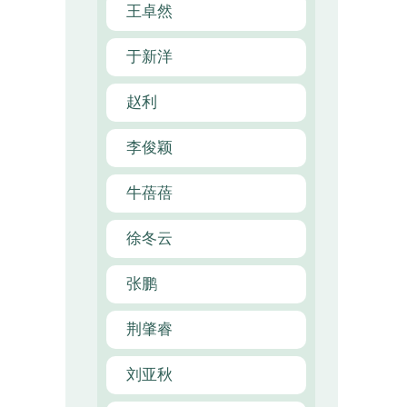
王卓然
于新洋
赵利
李俊颖
牛蓓蓓
徐冬云
张鹏
荆肇睿
刘亚秋