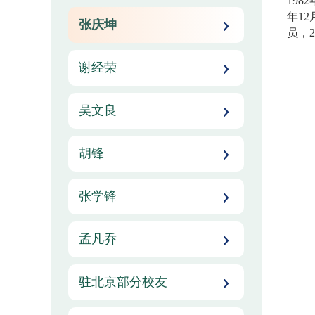
198
年12
张庆坤
员，
谢经荣
吴文良
胡锋
张学锋
孟凡乔
驻北京部分校友