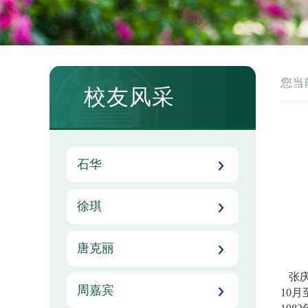
您当
校友风采
石华
徐琪
唐克丽
张
周嘉宾
10