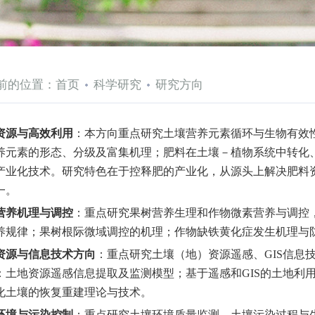
前的位置：
首页
科学研究
研究方向
资源与高效利用
：
本方向重点研究土壤营养元素循环与生物有效
养元素的形态、分级及富集机理；肥料在土壤－植物系统中转化
产业化技术。研究特色在于控释肥的产业化，从源头上解决肥料
一。
营养机理与调控
：
重点研究果树营养生理和作物微素营养与调控
养规律；果树根际微域调控的机理；作物缺铁黄化症发生机理与
资源与信息技术方向
：
重点研究土壤（地）资源遥感、
GIS
信息
：土地资源遥感信息提取及监测模型；基于遥感和
GIS
的土地利
化土壤的恢复重建理论与技术。
环境与污染控制
：
重点研究土壤环境质量监测、土壤污染过程与