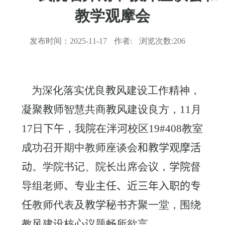
教学观摩会
发布时间：
2025-11-17
作者:
浏览次数:
206
为深化落实优良
教
风建设工作精神，
凝聚
教师
智慧共商
教
风建设良方，
11
月
17
日
下午
，我
院
在
泮河
校区
19#408
教室
成功召开期中教师座谈会
和教学观摩活
动
。学院书记、院长出席会议，
学院
督
导组老师
、
专业主任、近三年入职的专
任
教师代表及
教学秘书
齐聚一堂，围绕
教风建设核心议题畅所欲言。