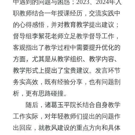
中遇到的问题与困惑；
2023
、
2024
年入
职教师结合一年授课经历，交流实践中
的心得感悟，并
对教育教学
提出建议；
督导组
李絮花
老师立足教学督导工作，
客观指出了教学过程中
需要提升优化的
方面
，
尤其是从教学组织、教学内容、
教学形式上提出了宝贵建议
。发言环节
务实高效，既有经验分享，也有问题剖
析，更有思路碰撞。
随后，
诸葛玉平
院长结合
自身
教学
工作实际，对
年轻
教师们提出的问题作
出回应，就教风建设的重点方向和具体