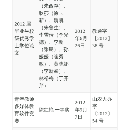
（朱西存）、
耿莎（徐玉
新）、魏凯
2012 届
（朱鲁生）、
毕业生校
2012
教通字
李雪倩（李光
级优秀学
年6月
【2012】
德）、李璇
士学位论
26日
38 号
（张民）、孙
文
媛媛（崔秀
敏）、黄晓娜
（李新举）、
林裕梅（于开
芹）
青年教师
山农大办
2012
多媒体教
字
陈红艳 一等奖
年9月
育软件竞
〔2012〕
7日
赛
54 号