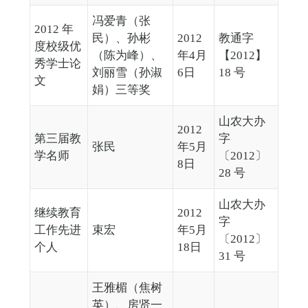
冯爱青（张
2012 年
民）、孙彬
2012
教通字
度校级优
（陈为峰）、
年4月
【2012】
秀学士论
刘丽雪（孙淑
6日
18 号
文
娟）三等奖
山农大办
2012
第三届教
字
张民
年5月
学名师
〔2012〕
8日
28 号
山农大办
继续教育
2012
字
工作先进
束宏
年5月
〔2012〕
个人
18日
31 号
王雅楣（焦树
英）、房贤一