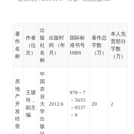
出
著
本人负
作者
版
出版时
国际标
著作总
作
责部分
（位
社
间 （年
准书号
字数
名
字数
次）
名
月）
ISBN
（万）
称
（万）
称
中
房
国
地
农
王瑷
978－7
产
业
玲，
－5655
开
大
2012.6
20
2
副主
－0537
发
学
编
－9
经
出
营
版
社