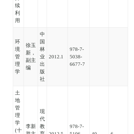
续
利
用
中
环
国
徐玉
境
林
978-7-
新，
管
业
2012.1
5038-
副主
理
出
6677-7
编
学
版
社
土
地
管
现
理
代
学
李新
教
978-7-
(十
举主
育
2012.5
5106-
40
6