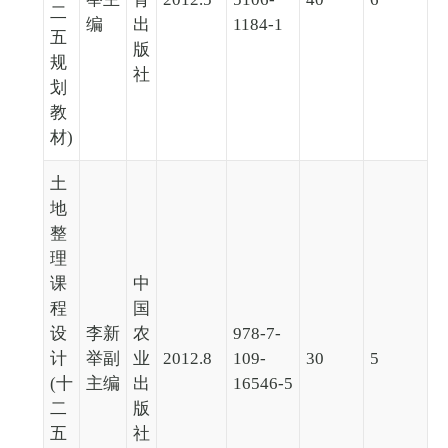
二
编
出
1184-1
五
版
规
社
划
教
材)
土
地
整
理
课
中
程
国
设
李新
农
978-7-
计
举副
业
2012.8
109-
30
5
(十
主编
出
16546-5
二
版
五
社