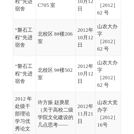
程”先进
10月12
C705 室
［2012］
宿舍
日
62 号
山农大办
“磐石工
2012年
北校区 8#楼206
字
程”先进
10月12
室
［2012］
宿舍
日
62 号
山农大办
“磐石工
2012年
北校区 9#楼502
字
程”先进
10月12
室
［2012］
宿舍
日
62 号
2012 年
许方振 赵庚星
山农大党
处级干
2012年
（关于高校二级
办字
部理论
11月21
学院文化建设的
［2012］
学习优
日
几点思考——
16号
秀论文