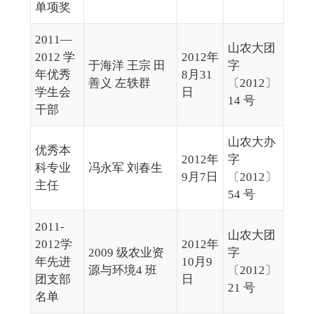
单项奖
2011—
山农大团
2012 学
2012年
于海洋 王宗 田
字
年优秀
8月31
善义 左轶群
〔2012〕
学生会
日
14 号
干部
山农大办
优秀本
2012年
字
科专业
冯永军 刘春生
9月7日
〔2012〕
主任
54 号
2011-
山农大团
2012学
2012年
2009 级农业资
字
年先进
10月9
源与环境4 班
〔2012〕
团支部
日
21 号
名单