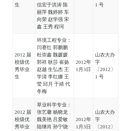
生
信宏于洪涛 陈
1 号
丽萍 魏婷婷 车
向荣 赵学强 宋
鑫 王秀 程珂
环境工程专业：
闫赛红 郭鹏鹏
2012 届
杜崇鑫 魏媛媛
山农大办
校级优
郭祥 耿莎 崔扬
2012年
字
秀毕业
赵越 生弘杰 王
1月3日
〔2012〕
生
学清 李红娜 王
1 号
莹 邱月 于靖 代
冬梅
草业科学专业：
2012 届
张艺馨 杨晓龙
山农大办
校级优
魏美艳 吕爱敏
2012年
字
秀毕业
陆继肖 孙宁骁
1月3日
〔2012〕