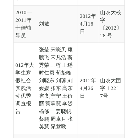
2010—
山农大校
2012年
2011年
字
刘敏
4月16
十佳辅
〔2012〕
日
导员
28 号
张莹 宋晓凤 康
鹏飞 宋凡浩 靳
012年大
秀荣 王哲 王瑶
学生寒
时仁勇 荀挚峰
假社会
刘晓东 刘琼 刘
2012年
山农大团
实践活
媛媛 张东 高东
4月26
字〔22〕
动优秀
省 刘宁宁 王衍
日
7号
调查报
丽 冀承慧 李赟
告
杨修一 姜晓帆
蔡鹏 周卓月 张
英慧 晁莺歌