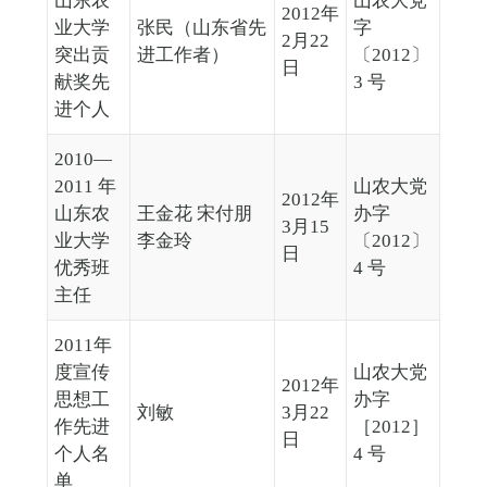
山东农
山农大党
2012年
业大学
张民（山东省先
字
2月22
突出贡
进工作者）
〔2012〕
日
献奖先
3 号
进个人
2010—
2011 年
山农大党
2012年
山东农
王金花 宋付朋
办字
3月15
业大学
李金玲
〔2012〕
日
优秀班
4 号
主任
2011年
度宣传
山农大党
2012年
思想工
办字
刘敏
3月22
作先进
［2012］
日
个人名
4 号
单