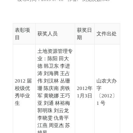
表彰项
获奖日
获奖人员
文件出处
目
期
土地资源管理专
业：陈阳 田大
德 韩卫东 李进
涛 刘海腾 王占
2012 届
伟 刘汉林 丛珊
山农大办
校级优
珊 陈庆南 房铁
2012年
字
秀毕业
军 黄晓娜 王巧
1月3日
〔2012〕
生
亚 刘通 林裕梅
1 号
郭明珠 刘云龙
李晓雯 仇青平
江燕 周亚杰 苏
婷凤