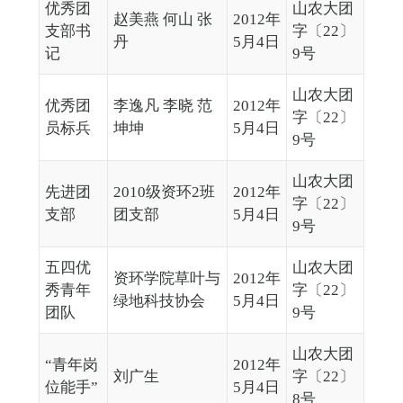
优秀团
山农大团
赵美燕 何山 张
2012年
支部书
字〔22〕
丹
5月4日
记
9号
山农大团
优秀团
李逸凡 李晓 范
2012年
字〔22〕
员标兵
坤坤
5月4日
9号
山农大团
先进团
2010级资环2班
2012年
字〔22〕
支部
团支部
5月4日
9号
五四优
山农大团
资环学院草叶与
2012年
秀青年
字〔22〕
绿地科技协会
5月4日
团队
9号
山农大团
“青年岗
2012年
刘广生
字〔22〕
位能手”
5月4日
8号