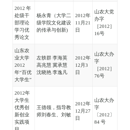
2012 年
山农大党
处级干
杨永青（大学二
2012年
办字
部理论
级学院文化建设
11月21
［2012］
学习优
的传承与创新)
日
16号
秀论文
山东农
山农大办
业大学
左轶群 李海英
2012年
字
2012
高兆慧 冀承慧
12月3
［2012］
年“百优
沈晓艳 李逸凡
日
76号
大学生”
2012年
大学生
山农大办
2012年
优秀创
王德领，指导教
字
12月27
新创业
师刘春生、刘敏
〔2012〕
日
实践项
84 号
目