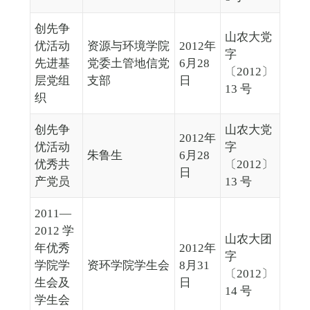
创先争
山农大党
优活动
资源与环境学院
2012年
字
先进基
党委土管地信党
6月28
〔2012〕
层党组
支部
日
13 号
织
创先争
山农大党
2012年
优活动
字
朱鲁生
6月28
优秀共
〔2012〕
日
产党员
13 号
2011—
2012 学
山农大团
年优秀
2012年
字
学院学
资环学院学生会
8月31
〔2012〕
生会及
日
14 号
学生会