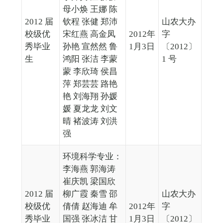
母小焕 王娜 陈
2012 届
钦程 张健 郑沛
山农大办
校级优
宋红燕 高金凤
2012年
字
秀毕业
孙艳 宣然然 鲁
1月3日
〔2012〕
生
鸿阳 张洁 李蒙
1 号
蒙 李欣琦 侯昌
萍 郑芸芸 路艳
艳 刘海翔 孙媛
媛 夏龙龙 刘文
晴 褚波涛 刘洪
强
环境科学专业：
李海燕 郭海涛
崔庆凯 梁国欣
2012 届
柳广霞 秦雪 邵
山农大办
校级优
倩倩 赵海迪 牟
2012年
字
秀毕业
国强 张冰洁 甘
1月3日
〔2012〕