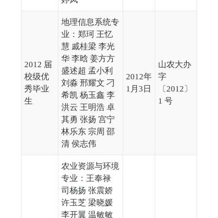
地理信息系统专
业：郑珂 王忆
慧 戚桂梁 李光
华 李晗 姜方方
2012 届
山农大办
盛述超 孟小利
校级优
2012年
字
刘淼 邢耀文 刁
秀毕业
1月3日
〔2012〕
希凯 杨玉鑫 李
生
1 号
洪云 王明浩 卓
其勇 张扬 宫宁
林乐东 宗周 邵
清 侯志伟
农业资源与环境
专业：王奉禄
司杨扬 张震娇
许玉芝 梁晓媛
李开翼 温敏敏