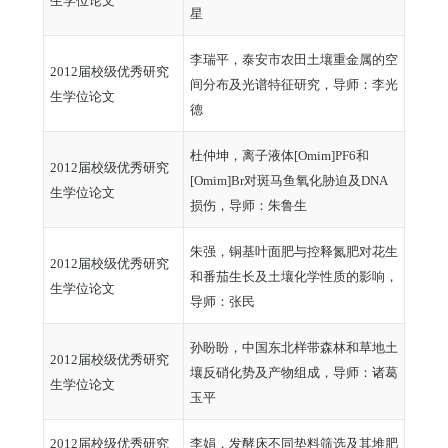
生学位论文
星
李瑞平，泰安市农田土壤重金属的空
2012届校级优秀研究
间分布及光谱特征研究，导师：李光
生学位论文
德
杜仲坤，离子液体[Omim]PF6和
2012届校级优秀研究
[Omim]Br对斑马鱼氧化胁迫及DNA
生学位论文
损伤，导师：朱鲁生
朱强，铜基叶面肥与控释氮肥对花生
2012届校级优秀研究
和番茄生长及土壤化学性质的影响，
生学位论文
导师：张民
孙盼盼，中国东北样带森林和草地土
2012届校级优秀研究
壤反硝化势及产物组成，导师：诸葛
生学位论文
玉平
2012届校级优秀研究
李娟，发酵床不同垫料筛选及其堆肥