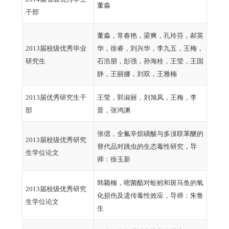
董淼
干部
董淼，常春艳，梁爽，孔玲芬，郝英
2013届校级优秀毕业
华，徐睿，刘兴华，李九五，王梅，
研究生
石浩朋，彭强，孙海栓，王莹，王国
静，王丽娜，刘双，王雅楠
2013届优秀研究生干
王莹，郭淑丽，刘旭凤，王梅，李
部
晋，张鸿渊
张偲，全氟辛烷磺酸与多溴联苯醚的
2013届校级优秀研究
替代品对跳虫的生态毒性研究，导
生学位论文
师：徐玉新
韩颖楠，嘧菌酯对蚯蚓和斑马鱼的氧
2013届校级优秀研究
化损伤及遗传毒性效应，导师：朱鲁
生学位论文
生