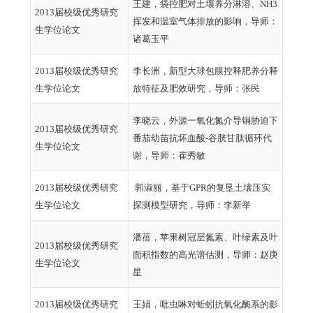
王建，袋控肥对土壤养分淋溶、NH3
2013届校级优秀研究
挥发和温室气体排放的影响，导师：
生学位论文
诸葛玉平
2013届校级优秀研究
李长洲，新型大球包膜控释肥养分释
生学位论文
放特征及肥效研究，导师：张民
李晓云，外源一氧化氮介导铜胁迫下
2013届校级优秀研究
番茄幼苗抗坏血酸-谷胱甘肽循环代
生学位论文
谢，导师：崔秀敏
2013届校级优秀研究
郭淑丽，基于GPR的复垦土壤压实
生学位论文
探测模型研究，导师：李新举
潘蓓，苹果树冠层氮素、叶绿素及叶
2013届校级优秀研究
面积指数的高光谱估测，导师：赵庚
生学位论文
星
2013届校级优秀研究
王娟，吡虫啉对蚯蚓抗氧化酶系的影