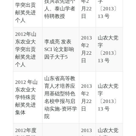
技兴农先进个
年2
字
学突出贡
人、泰山学者
月22
〔2013〕
献奖先进
特聘教授
日
13 号
个人
2012年山
2013
山农大党
东农业大
李成亮 发表
年2
字
学突出贡
SCI 论文影响
月22
〔2013〕
献奖先进
因子大于5
日
13 号
个人
山东省高等教
2012 年山
育人才培养应
2013
山农大党
东农业大
用基础型特色
年2
字
学特殊贡
名校申报与启
月22
〔2013〕
献奖先进
动实施-资环学
日
13 号
集体
院
2012年度
2013
山农大党