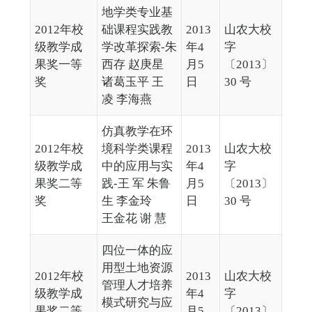
地学类专业基
2012年校
础课程实践教
2013
山农大校
级教学成
学改革探索-朱
年4
字
果奖一等
西存 赵庚星
月5
〔2013〕
奖
诸葛玉平 王
日
30 号
凌 李海燕
仿真教学在环
2012年校
境科学类课程
2013
山农大校
级教学成
中的应用与实
年4
字
果奖二等
践-王 军 朱鲁
月5
〔2013〕
奖
生 李金玲
日
30 号
王金花 谢 慧
四位一体的应
用型土地资源
2012年校
2013
山农大校
管理人才培养
级教学成
年4
字
模式研究与应
果奖二等
月5
〔2013〕