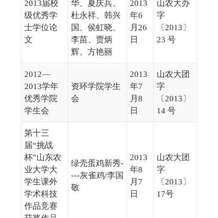
2013届校
华、夏庆兵、
2013
山农大办
级优秀学
杜永祥、韩兴
年6
字
士学位论
国、侯虹晓、
月26
〔2013〕
文
李苗、贾炳
日
23 号
辉、方艳丽
2012—
2013
山农大团
2013学年
资环学院学生
年7
字
优秀学院
会
月8
〔2013〕
学生会
日
14 号
第十三
届“挑战
杯”山东农
2013
山农大团
绿壳蛋鸡新秀-
业大学大
年8
字
---灰雀鸡/李国
学生课外
月7
〔2013〕
敬
学术科技
日
17号
作品竞赛