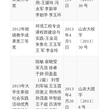
用-王瑷玲 冯
奖
日
30 号
永军 李新举
李贻学 李玉环
环境工程专业
2012年校
2013
山农大校
课程群建设与
级教学成
年4
字
实践-王金花
果奖三等
月5
〔2013〕
朱鲁生 王玉军
奖
日
30 号
王 军 李金玲
陆敏 崔晓莹
宋凡浩 徐睿
于婷 田盈盈
（2篇） 刘雪
2013年大
刘军福 王玉霞
2013
山农大团
学生寒假
田善义 周伟伟
年4
字
社会实践
孙茂嘉 毕智超
月20
〔2013〕
活动优秀
王子超 吕清华
日
8 号