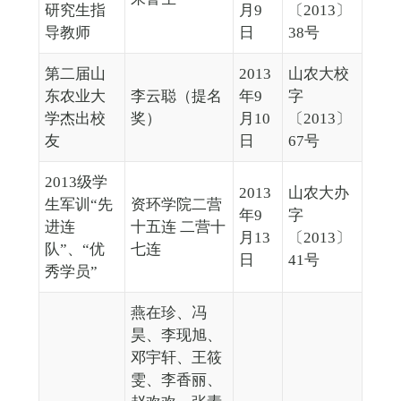
研究生指
月9
〔2013〕
导教师
日
38号
第二届山
2013
山农大校
东农业大
李云聪（提名
年9
字
学杰出校
奖）
月10
〔2013〕
友
日
67号
2013级学
2013
山农大办
生军训“先
资环学院二营
年9
字
进连
十五连 二营十
月13
〔2013〕
队”、“优
七连
日
41号
秀学员”
燕在珍、冯
昊、李现旭、
邓宇轩、王筱
雯、李香丽、