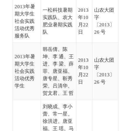
2013年暑
一松科技暑期
2013
山农大团
期大学生
实践队、农大
年10
字
社会实践
肥业暑期实践
月22
〔2013〕
活动优秀
队
日
26 号
服务队
韩岳倩、陈
2013年暑
坤、李 通、王
2013
山农大团
期大学生
进、李 梁、薛
年10
字
社会实践
菲、唐亚福、
月22
〔2013〕
活动优秀
唐专星、靳秀
日
26 号
学生
荣、吕清华、
贺文君、王 哲
刘晓成、李小
蕾、常一星、
徐洪进、唐亚
福、王 瑶、马