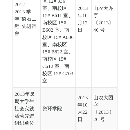
区 12# 336
2012—
室、南校区
2013
山农大办
2013 学
15# B611 室、
年10
字
年“磐石工
南校区 15#
月12
〔2013〕
程”先进宿
B602 室、南
日
46 号
舍
校区 15# A606
室、南校区
15# B622 室、
南校区 15#
C612 室、南
校区 15# C703
室
2013年暑
2013
山农大团
期大学生
年10
字
社会实践
资环学院
月22
〔2013〕
活动先进
日
26 号
组织单位