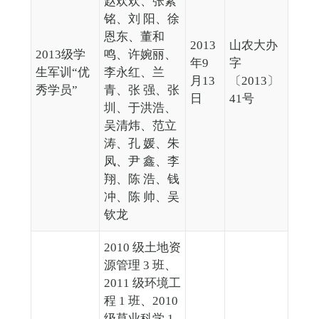
赵欢欢、张素
铭、刘 阳、徐
恩东、董和
2013
山农大办
2013级学
鸣、许婉丽、
年9
字
生军训“优
李永红、兰
月13
〔2013〕
秀学员”
青、张 强、张
日
41号
圳、于洪浩、
吴清炜、范立
涛、孔 媛、朱
凤、尹 鑫、李
翔、陈 浩、钱
冲、陈 帅、吴
钦龙
2010 级土地资
源管理 3 班、
2011 级环境工
程 1 班、2010
级草业科学 1