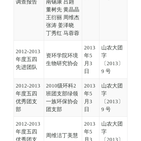
调查报告
南锡康 吕翾
董树先 黄晶晶
王衍丽 周维杰
张涛 姜泽晓
丁秀红 马蓉蓉
2013
山农大团
2012-2013
资环学院环境
年5
字
年度五四
生物研究协会
月3
〔2013〕
先进团队
日
9 号
2012-2013
2010级环科2
2013
山农大团
年度五四
班团支部绿领
年5
字
优秀团支
一族环保协会
月3
〔2013〕
部
团支部
日
9 号
2012-2013
2013
山农大团
年度五四
年5
字
周维洁丁美慧
优秀团支
月3
〔2013〕