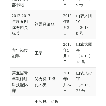
部书记
日
9 号
2012-2013
2013
山农大团
年度五四
年5
字
刘霖吕清华
优秀团员
月3
〔2013〕
标兵
日
9 号
2013
山农大团
青年岗位
年5
字
王军
能手
月3
〔2013〕
日
10 号
第五届青
2013
山农大办
年教师讲
优秀奖 王凌
年6
字
课技能比
孔凡美
月24
〔2013〕
赛
日
22 号
李欣凤、马振