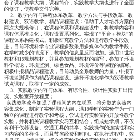
套了课程教学大纲，课程简介，实践教学大纲也进行了全面
的修订，使教学文件完善。
2、教学内容与课程体系改革、教学方法与手段改革、教
材建设、双语教学、精品课程建设：借助于人才培养方案的
两次大规模修订，在课程体系和课程建设中，将教学内容和
课程体系模块化，课程设置系列化。实现了“平台＋模块”的
课程体系构建模式。积极研究教学方法和进行教学手段改
进，目前环境科学专业课程多数采用多媒体作为教学手段，
在学时减少的情况下，教学的信息量反而增加。选用21世纪
教材和15规划教材，并且参加规划教材的编写，参加了环境
科学概论，环境监测、绿色食品、环境评价等课程的编写。
积极申报精品课程建设，目前动员全系教师的力量，申报了
环境监测课作为精品课程建设。选择环境化学作为双语教学
试点课程，取得了一定的成效。
3、实践教学内容与体系、有综合性、设计性实验开出情
况、实验室开放程度；
实践教学改革加强了课程间的内在联系，将分散的实验内
容集成化，制定了实验课程大纲，满18学时的实验作为一门
独立的课程进行教学和考核，尝试进行实验室的开放性教学
实验，并将相关课程教学实习互相结合，组成短学期，不仅
有利于仪器设备、交通工具的共享、实践操作的连续性和实
习内容的多样性，而且节省经费和时间。在执行过程中，效