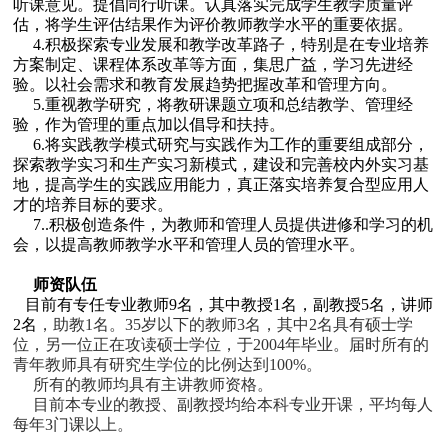
听课意见。提倡同行听课。认真落实完成学生教学质量评
估，将学生评估结果作为评价教师教学水平的重要依据。
4.积极探索专业发展和教学改革路子，特别是在专业培养
方案制定、课程体系改革等方面，集思广益，学习先进经
验。以社会需求和教育发展趋势把握改革和管理方向。
5.重视教学研究，将教研课题立项和总结教学、管理经
验，作为管理的重点加以倡导和扶持。
6.将实践教学模式研究与实践作为工作的重要组成部分，
探索教学实习和生产实习新模式，建设和完善校内外实习基
地，提高学生的实践应用能力，真正落实培养复合型应用人
才的培养目标的要求。
7..积极创造条件，为教师和管理人员提供进修和学习的机
会，以提高教师教学水平和管理人员的管理水平。
师资队伍
目前有专任专业教师9名，其中教授1名，副教授5名，讲师
2名
，助教1名。35岁以下的教师3名，其中2名具有硕士学
位，另一位正在攻读硕士学位，于2004年毕业。届时所有的
青年教师具有研究生学位的比例达到100%。
所有的教师均具有主讲教师资格。
目前本专业的教授、副教授均给本科专业开课，平均每人
每年3门课以上。