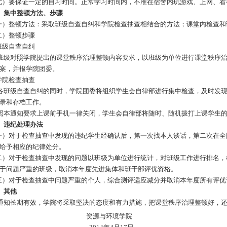
）要保证一定的自习时间。正常学习时间内，不准在宿舍内玩游戏、上网、看
、集中整顿方法、步骤
）整顿方法：采取班级自查自纠和学院检查抽查相结合的方法；课堂内检查和
）整顿步骤
班级自查自纠
对照学院提出的课堂秩序治理整顿内容要求，以班级为单位进行课堂秩序治
案，并报学院团委。
学院检查抽查
级自查自纠的同时，学院团委将组织学生会自律部进行集中检查，及时发现
录和存档工作。
通知要求上课前手机一律关闭，学生会自律部将随时、随机拨打上课学生的
、违纪处理办法
对于检查抽查中发现的违纪学生经确认后，第一次找本人谈话，第二次在全
给予相应的纪律处分。
对于检查抽查中发现的问题以班级为单位进行统计，对班级工作进行排名，
于问题严重的班级，取消本年度先进集体和班干部评优资格。
）对于检查抽查中问题严重的个人，综合测评适应减分并取消本年度所有评优
、其他
知长期有效，学院将采取坚决的态度和有力措施，把课堂秩序治理整顿好，还
资源与环境学院