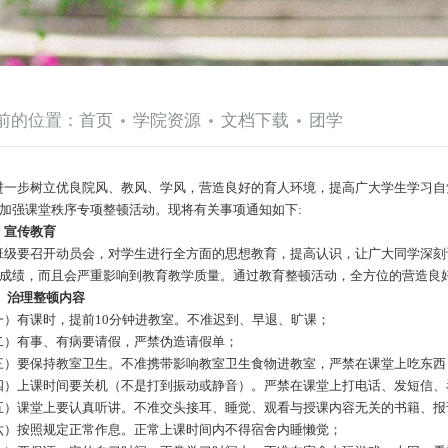
前的位置：
首页
学院资源
文档下载
团学
步树立优良院风、教风、学风，营造良好的育人环境，提高广大学生学习自
加强课堂秩序专项整顿活动。现将有关事项通知如下
:
、宣传教育
要召开动员会，对学生进行全方面的思想教育，提高认识，让广大同学深刻
成绩，而且会严重影响到教育教学质量。通过教育整顿活动，全方位的营造良
、治理整顿内容
）有课时，提前
10
分钟进教室。不准迟到、早退、旷课；
）有事、有病要请假，严禁伪造请假单；
）要保持教室卫生。不准携带影响教室卫生食物进教室，严禁在课堂上吃东西
）上课时间要关机（不是打到振动或静音）。严禁在课堂上打电话、发短信、
）课堂上要认真听讲。不准交头接耳、睡觉、观看与授课内容无关的书籍、报
）按照规定正常作息。正常上课时间内不得宿舍内睡懒觉；