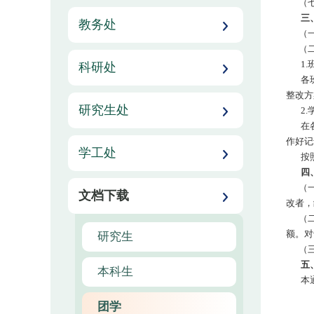
（七
三
教务处
（一
（二
1.
科研处
各班级
整改方
研究生处
2.
在各班
作好记
学工处
按照本
四
（一）
文档下载
改者，
（二）
额。对
研究生
（三
五
本科生
本通
团学