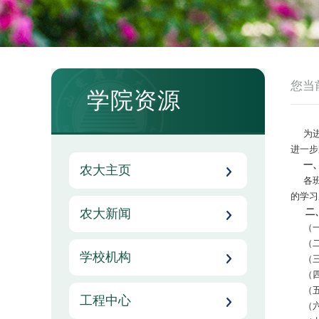
您当
学院资源
为进一
进一步
一
农大主页
各班级
的学习
农大新闻
二
（一
（二
学校机构
（三
（四
（五
工程中心
（六