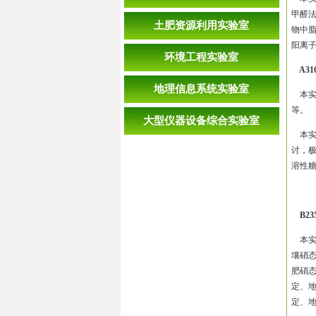
甲醛
土肥资源利用实验室
物中
阳离
环境工程实验室
A31
地理信息系统实验室
本实
等。
大型仪器设备综合实验室
本实
讨，
溶性
B23
本实
壤硝
肥硝
定、
定、