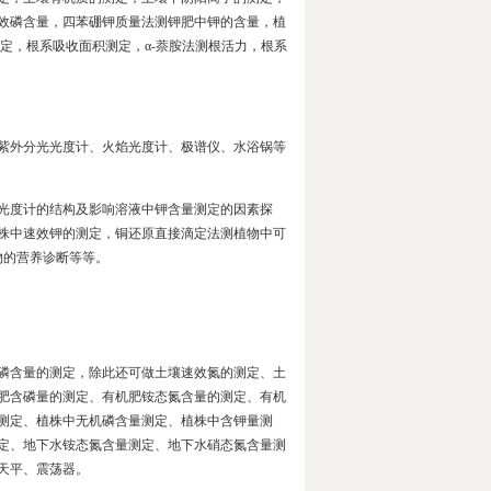
效磷含量，四苯硼钾质量法测钾肥中钾的含量，植
定，根系吸收面积测定，α
-
萘胺法测根活力，根系
紫外分光光度计、火焰光度计、极谱仪、水浴锅等
光度计的结构及影响溶液中钾含量测定的因素探
株中速效钾的测定，铜还原直接滴定法测植物中可
物的营养诊断等等。
磷含量的测定，除此还可做土壤速效氮的测定、土
肥含磷量的测定、有机肥铵态氮含量的测定、有机
测定、植株中无机磷含量测定、植株中含钾量测
定、地下水铵态氮含量测定、地下水硝态氮含量测
天平、震荡器。