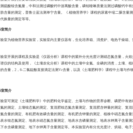
法测硫酸铵含氮量，中和法测过磷酸钙中游离酸含量，磷钼喹啉质量法测过磷酸钙中有
脂肪含量的测定，普鲁士蓝法测单宁含量。《
.
植物营养学》课程的尿素中缩二脲含量测
子代换量的测定等等。
6
室简介
验室为植物营养实验室，实验室内主要仪器有，生化培养箱、消煮炉、电热干燥箱、
验室开展的课程及实验是《仪器分析》课程中的紫外分光光度计测硝态氮含量，火焰
极谱仪的结构及使用，《土壤农化分析》课程中的土壤中全氮、全磷的消煮，土壤、植
糖的含量，
2
，
6-
二氯靛酚直接滴定法测
Vc
含量，以及《土壤肥料学》课程中土壤与作
5室简介
验室可测定《土壤肥料学》中的肥料化学鉴定、土壤与作物的营养诊断、磷肥中有效
态氮的测定、土壤铵态氮的测定、复混肥铵态氮含量测定、复混肥含钾量的测定、复混
态氮含量的测定、有机肥有效磷含量的测定、有机肥含钾量的测定、植株中硝态氮含量
地表水铵态氮测定、地表水硝态氮含量测定、地表水含磷量测定、地表水钾离子含量测
地下水含磷量测定、地下水钾离子含量测定等。本实验室内有分光光度计、烘箱、电子