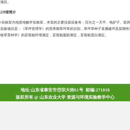
验项目。
229
室简介
本实验室为地质地貌学实验室，本室的主要仪器设备有：百分之一天平、电炉子、鼓
和实验项目是：《草坪管理学》的营养期草坪草的识别，草坪草种子直播建坪及苗期性
《牧草育种学》的苜蓿粗纤维测定，苜蓿粗脂肪测定，苜蓿粗蛋白测定。
地址:山东省泰安市岱宗大街61号 邮编:271018
版权所有 @ 山东农业大学 资源与环境实验教学中心