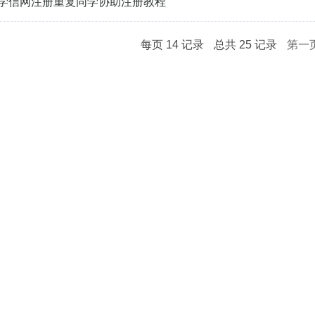
学信网注册重复同学协助注册教程
每页
14
记录
总共
25
记录
第一