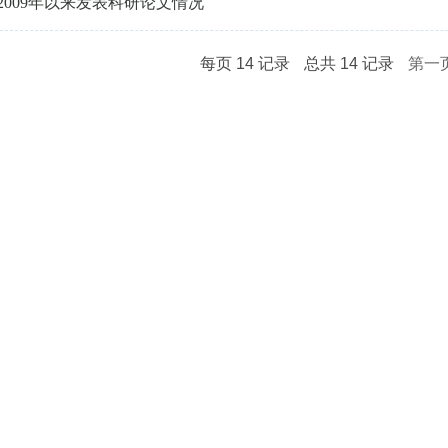
2009年以来发表科研论文情况
每页
14
记录
总共
14
记录
第一